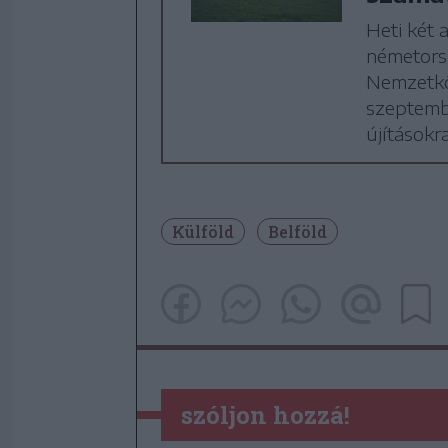
Heti két 
németors
Nemzetköz
szeptembe
újításokr
Külföld
Belföld
szóljon hozzá!