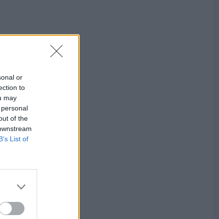
sonal or
ection to
ou may
 personal
out of the
 downstream
B’s List of