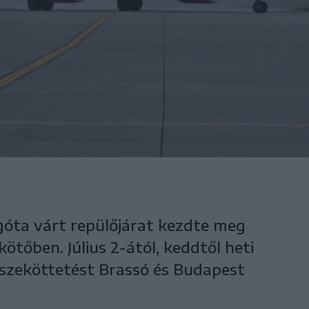
régóta várt repülőjárat kezdte meg
ötőben. Július 2-ától, keddtől heti
sszeköttetést Brassó és Budapest