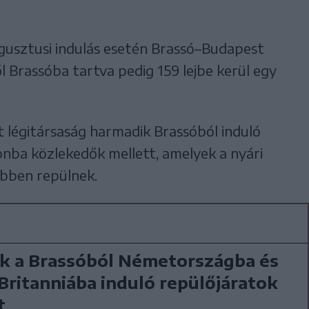
gusztusi indulás esetén Brassó–Budapest
l Brassóba tartva pedig 159 lejbe kerül egy
 légitársaság harmadik Brassóból induló
nba közlekedők mellett, amelyek a nyári
űbben repülnek.
k a Brassóból Németországba és
ritanniába induló repülőjáratok
t