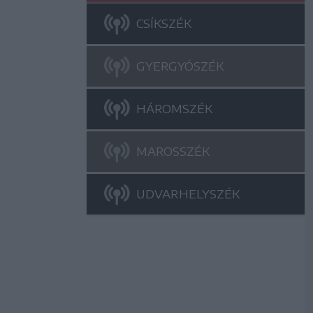
CSÍKSZÉK
GYERGYÓSZÉK
HÁROMSZÉK
MAROSSZÉK
UDVARHELYSZÉK