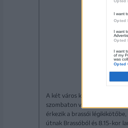
Opted 
I want t
Opted 
I want 
Advertis
Opted 
I want t
of my P
was col
Opted 
A két város közti járat heten
szombaton vehető igénybe. Buda
érkezik a brassói légikikötőbe,
útnak Brassóból és 8.15-kor l