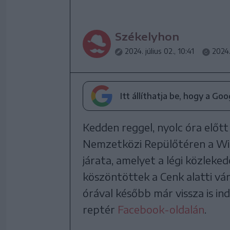
Székelyhon
2024. július 02., 10:41
2024. 
Itt állíthatja be, hogy a Go
Kedden reggel, nyolc óra előtt
Nemzetközi Repülőtéren a Wizz
járata, amelyet a légi közlek
köszöntöttek a Cenk alatti vá
órával később már vissza is in
reptér
Facebook-oldalán
.