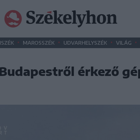
•
•
•
•
SZÉK
MAROSSZÉK
UDVARHELYSZÉK
VILÁG
, Budapestről érkező gé