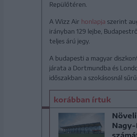
Repülőtéren.
A Wizz Air
honlapja
szerint au
irányban 129 lejbe, Budapestrő
teljes árú jegy.
A budapesti a magyar diszkont
járata a Dortmundba és Londo
időszakban a szokásosnál sűr
korábban írtuk
Növeli
Nagy-B
számá