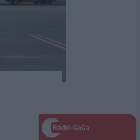
Rádió GaGa