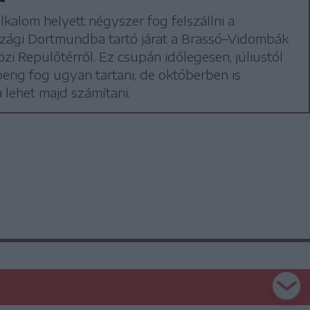
alkalom helyett négyszer fog felszállni a
zági Dortmundba tartó járat a Brassó–Vidombák
i Repülőtérről. Ez csupán időlegesen, júliustól
rig fog ugyan tartani, de októberben is
a lehet majd számítani.