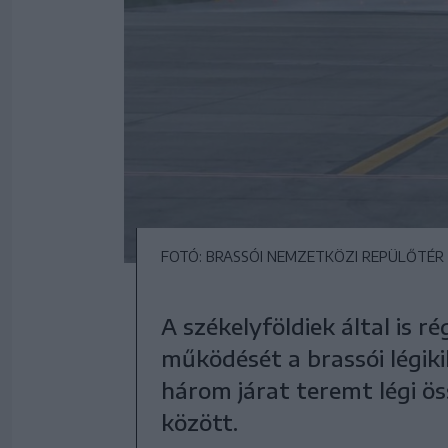
FOTÓ: BRASSÓI NEMZETKÖZI REPÜLŐTÉR
A székelyföldiek által is 
működését a brassói légikik
három járat teremt légi ö
között.