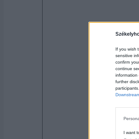
Székelyh
If you wish 
sensitive in
confirm you
continue se
information 
further disc
participants
Downstream 
Persona
I want t