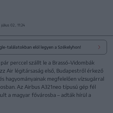
július 02., 11:24
ogle-találatokban elöl legyen a Székelyhon!
 pár perccel szállt le a Brassó–Vidombák
 Air légitársaság első, Budapestről érkező
edés hagyományainak megfelelően vízsugárral
rosban. Az Airbus A321neo típusú gép fél
dult a magyar fővárosba – adták hírül a