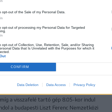
In
o opt-out of the Sale of my Personal Data.
In
to opt-out of processing my Personal Data for Targeted
ing.
In
o opt-out of Collection, Use, Retention, Sale, and/or Sharing
ersonal Data that Is Unrelated with the Purposes for which it
lected.
Out
CONFIRM
te háromszor, kedden, csütörtökön és
Data Deletion
Data Access
Privacy Policy
pestről 5.15-kor száll fel, és 7.30-ra
 míg a visszafelé tartó gép 8.05-kor indul
andol a budapesti Liszt Ferenc Nemzetközi