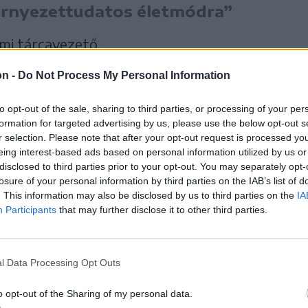
környezettudatos életmódra”
mi tárcavezető.
on -
Do Not Process My Personal Information
ivil szervezet pályázhat, amely a projekt
 köt egy önkormányzattal és/vagy oktatási
to opt-out of the sale, sharing to third parties, or processing of your per
formation for targeted advertising by us, please use the below opt-out s
r selection. Please note that after your opt-out request is processed y
eing interest-based ads based on personal information utilized by us or
disclosed to third parties prior to your opt-out. You may separately opt-
amok kapnak
losure of your personal information by third parties on the IAB’s list of
. This information may also be disclosed by us to third parties on the
IA
t, amelyek legalább 70
Participants
that may further disclose it to other third parties.
6 és 18 év közötti fiatal
l Data Processing Opt Outs
 szólnak.
o opt-out of the Sharing of my personal data.