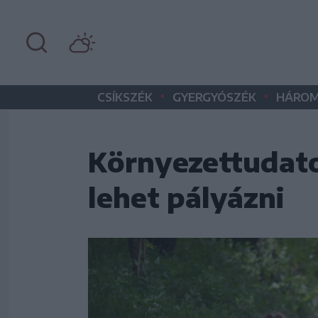
•
•
CSÍKSZÉK
GYERGYÓSZÉK
HÁROM
Környezettudat
lehet pályázni