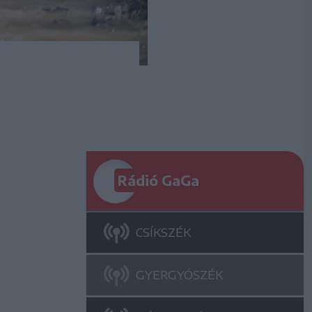
Rádió GaGa
CSÍKSZÉK
GYERGYÓSZÉK