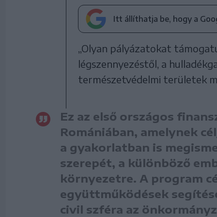
Itt állíthatja be, hogy a Go
„Olyan pályázatokat támogatu
légszennyezéstől, a hulladékg
természetvédelmi területek m
Ez az első országos finan
Romániában, amelynek célj
a gyakorlatban is megism
szerepét, a különböző em
környezetre. A program cél
együttműködések segítése 
civil szféra az önkormány