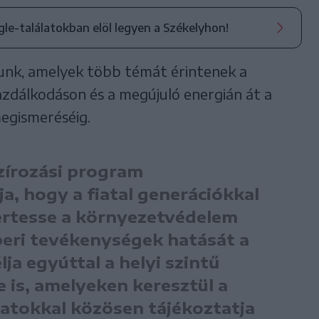
ogle-találatokban elöl legyen a Székelyhon!
nk, amelyek több témát érintenek a
azdálkodáson és a megújuló energián át a
egismeréséig.
szírozási program
a, hogy a fiatal generációkkal
ertesse a környezetvédelem
beri tevékenységek hatását a
ja egyúttal a helyi szintű
is, amelyeken keresztül a
zatokkal közösen tájékoztatja