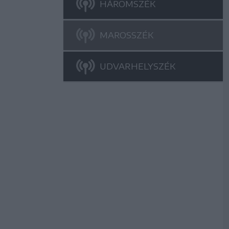
HÁROMSZÉK
MAROSSZÉK
UDVARHELYSZÉK