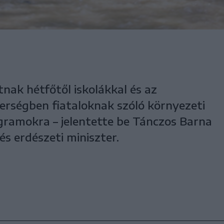
tnak hétfőtől iskolákkal és az
rségben fiataloknak szóló környezeti
ogramokra – jelentette be Tánczos Barna
és erdészeti miniszter.