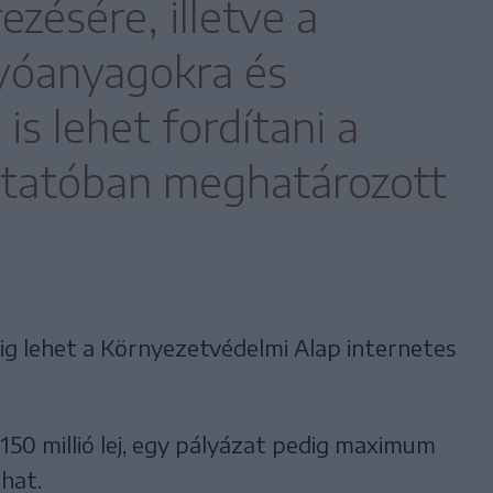
zésére, illetve a
yóanyagokra és
 is lehet fordítani a
utatóban meghatározott
-áig lehet a Környezetvédelmi Alap internetes
50 millió lej, egy pályázat pedig maximum
hat.