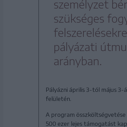
személyzet bére
szükséges fog
felszerelésekre
pályázati útm
arányban.
Pályázni április 3-tól május 3
felületén.
A program összköltségvetése 1
500 ezer lejes támogatást kap