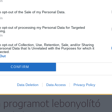
In
o opt-out of the Sale of my Personal Data.
usz pontot jelent, ha 500 személynél többet
In
es egészében a fiatal korosztálynak szólnak,
to opt-out of processing my Personal Data for Targeted
ing.
mi témát érintenek.
In
o opt-out of Collection, Use, Retention, Sale, and/or Sharing
ersonal Data that Is Unrelated with the Purposes for which it
összeget tanulmányi utak,
lected.
Out
dások megszervezésére,
CONFIRM
k kiadására, videóanyagok
Data Deletion
Data Access
Privacy Policy
nternetes alkalmazások
 a programot lebonyolító