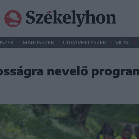
•
•
•
•
SZÉK
MAROSSZÉK
UDVARHELYSZÉK
VILÁG
osságra nevelő progra