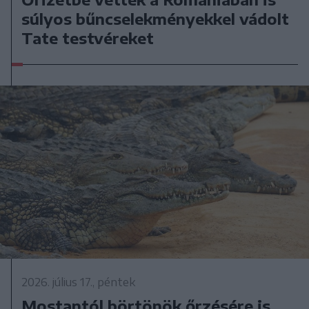
súlyos bűncselekményekkel vádolt
Tate testvéreket
2026. július 17., péntek
Mostantól börtönök őrzésére is