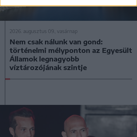
2026. augusztus 09., vasárnap
Nem csak nálunk van gond:
történelmi mélyponton az Egyesült
Államok legnagyobb
víztározójának szintje