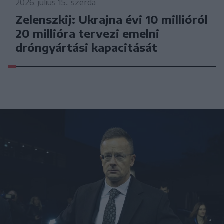
2026. július 15., szerda
Zelenszkij: Ukrajna évi 10 millióról
20 millióra tervezi emelni
dróngyártási kapacitását