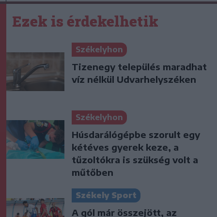
Ezek is érdekelhetik
Székelyhon
Tizenegy település maradhat
víz nélkül Udvarhelyszéken
Székelyhon
Húsdarálógépbe szorult egy
kétéves gyerek keze, a
tűzoltókra is szükség volt a
műtőben
Székely Sport
A gól már összejött, az