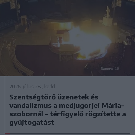
2026. július 28., kedd
Szentségtörő üzenetek és
vandalizmus a medjugorjei Mária-
szobornál – térfigyelő rögzítette a
gyújtogatást