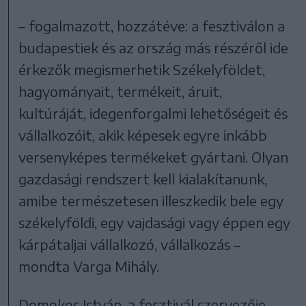
– fogalmazott, hozzátéve: a fesztiválon a
budapestiek és az ország más részéről ide
érkezők megismerhetik Székelyföldet,
hagyományait, termékeit, áruit,
kultúráját, idegenforgalmi lehetőségeit és
vállalkozóit, akik képesek egyre inkább
versenyképes termékeket gyártani. Olyan
gazdasági rendszert kell kialakítanunk,
amibe természetesen illeszkedik bele egy
székelyföldi, egy vajdasági vagy éppen egy
kárpátaljai vállalkozó, vállalkozás –
mondta Varga Mihály.
Domokos István, a fesztivál szervezője