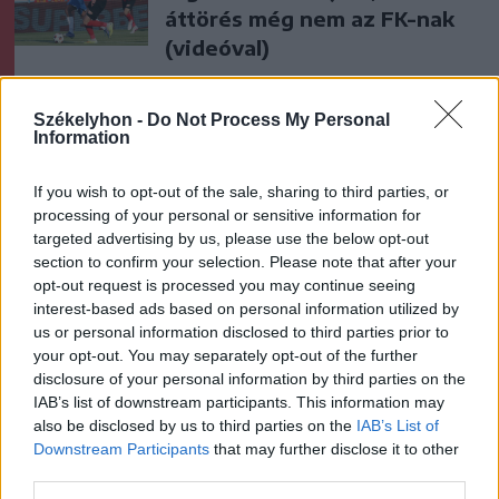
áttörés még nem az FK-nak
(videóval)
Krónika
Székelyhon -
Do Not Process My Personal
Information
Putyin egy NATO-tagállam
megtámadására készül az
If you wish to opt-out of the sale, sharing to third parties, or
amerikai hírszerzés szerint
processing of your personal or sensitive information for
targeted advertising by us, please use the below opt-out
Székely Sport
section to confirm your selection. Please note that after your
opt-out request is processed you may continue seeing
Otthon kapott ki az újonctól a
interest-based ads based on personal information utilized by
Marosvásárhelyi ASA, a
us or personal information disclosed to third parties prior to
your opt-out. You may separately opt-out of the further
Steaua sem tudott nyerni
disclosure of your personal information by third parties on the
IAB’s list of downstream participants. This information may
Nőileg
also be disclosed by us to third parties on the
IAB’s List of
Downstream Participants
that may further disclose it to other
B. Máthé Zsuzsa: Az élet
third parties.
„doktoriját” végeztem el az