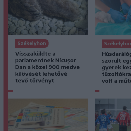
Székelyhon
Székelyho
Visszaküldte a
Húsdaráló
parlamentnek Nicușor
szorult eg
Dan a közel 900 medve
gyerek kez
kilövését lehetővé
tűzoltókra
tevő törvényt
volt a mű