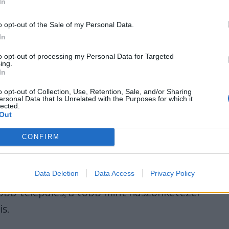
kat és több tucatnyi
In
ezetési pontot lőttek.
o opt-out of the Sale of my Personal Data.
In
to opt-out of processing my Personal Data for Targeted
ing.
In
k egy terroristát, aki részt vett az október
o opt-out of Collection, Use, Retention, Sale, and/or Sharing
an, és egy rakétaindításra készülő osztagot
ersonal Data that Is Unrelated with the Purposes for which it
lected.
szaki határnál, a Libanonból érkező rakétákra
Out
 Hezbollah libanoni síita fegyveres
CONFIRM
vivő közlése szerint harci helikopterek
orista csoportra, amely éppen páncéltörő
Data Deletion
Data Access
Privacy Policy
aelt. Az izraeli hatóságok elrendelték a
yobb település, a több mint huszonkétezer
is.