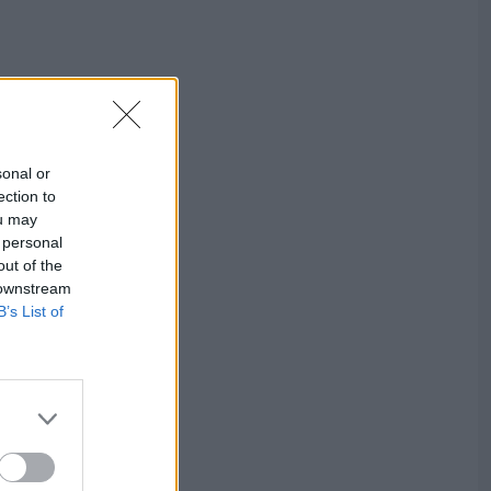
sonal or
ection to
ou may
 personal
out of the
 downstream
B’s List of