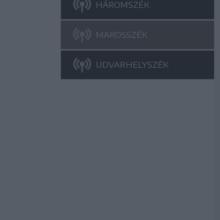
HÁROMSZÉK
MAROSSZÉK
UDVARHELYSZÉK