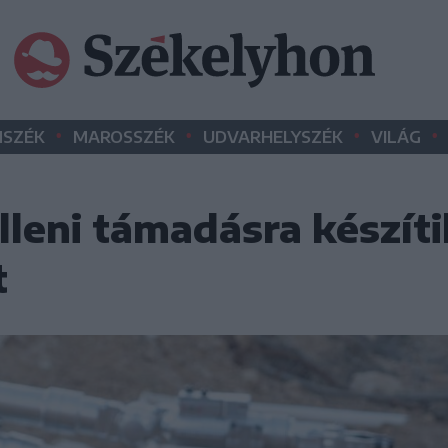
•
•
•
•
SZÉK
MAROSSZÉK
UDVARHELYSZÉK
VILÁG
lleni támadásra készítik
t