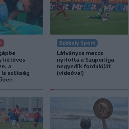
n
Székely Sport
gépbe
Látványos meccs
y kétéves
nyitotta a Szuperliga
e, a
negyedik fordulóját
 is szükség
(videóval)
tőben