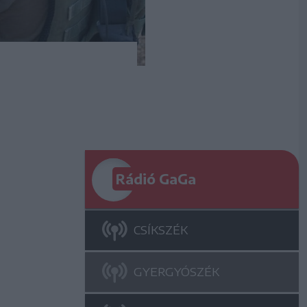
Rádió GaGa
CSÍKSZÉK
GYERGYÓSZÉK