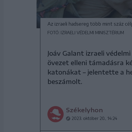
Az izraeli hadsereg több mint száz c
FOTÓ: IZRAELI VÉDELMI MINISZTÉRIUM
Joáv Galant izraeli védelm
övezet elleni támadásra kés
katonákat – jelentette a h
beszámolt.
Székelyhon
2023. október 20., 14:24