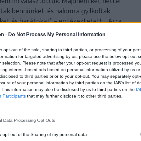
 nem mi választottuk. Majdnem két héttel
tak bennünket, és halomra gyilkoltak
eket és barátokat” – emlékeztetett. „Arra
k meg minden terroristát. Ez a szabály.
on -
Do Not Process My Personal Information
rátok. Ma még csak messziről látjátok
játok” – mondta.
to opt-out of the sale, sharing to third parties, or processing of your per
formation for targeted advertising by us, please use the below opt-out s
r selection. Please note that after your opt-out request is processed y
li jelentése szerint
eing interest-based ads based on personal information utilized by us or
disclosed to third parties prior to your opt-out. You may separately opt-
losure of your personal information by third parties on the IAB’s list of
izraeli hadsereg több mint
. This information may also be disclosed by us to third parties on the
IA
Participants
that may further disclose it to other third parties.
t támadott a Gázai
l Data Processing Opt Outs
agutak bejáratát,
o opt-out of the Sharing of my personal data.