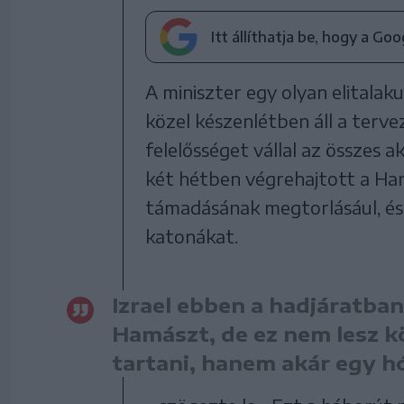
Itt állíthatja be, hogy a Go
A miniszter egy olyan elitalak
közel készenlétben áll a terv
felelősséget vállal az összes a
két hétben végrehajtott a Ham
támadásának megtorlásául, és
katonákat.
Izrael ebben a hadjáratba
Hamászt, de ez nem lesz 
tartani, hanem akár egy h