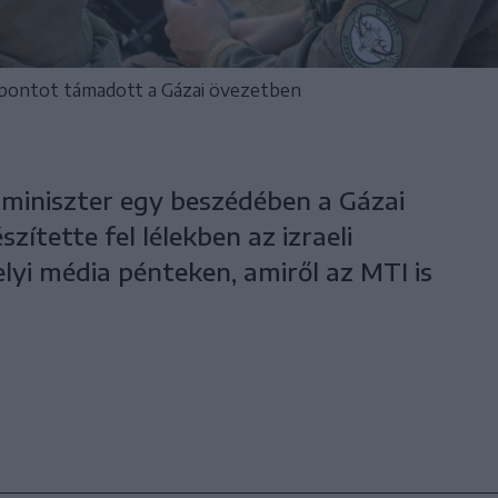
élpontot támadott a Gázai övezetben
i miniszter egy beszédében a Gázai
zítette fel lélekben az izraeli
elyi média pénteken, amiről az MTI is