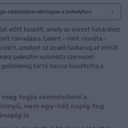
ogle-találatokban elöl legyen a Székelyhon!
ulat előtt beszélt, amely az övezet határához
ezett támadásra. Galant – mint mondta –
kcióért, amelyet az izraeli hadsereg az elmúlt
ász palesztin iszlamista szervezet
 győzelemig tartó harcra buzdította a
n meg fogja semmisíteni a
könnyű, nem egy-két napig fog
ónapig is