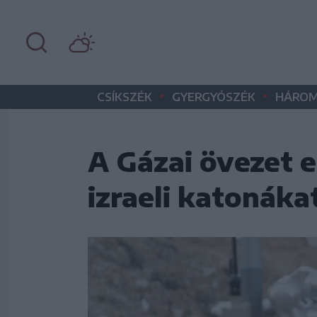
•
•
CSÍKSZÉK
GYERGYÓSZÉK
HÁROM
A Gázai övezet e
izraeli katonáka