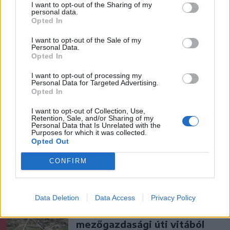
I want to opt-out of the Sharing of my
personal data.
Opted In
I want to opt-out of the Sale of my
Personal Data.
Opted In
I want to opt-out of processing my
Personal Data for Targeted Advertising.
Opted In
szóljon hozzá!
I want to opt-out of Collection, Use,
Retention, Sale, and/or Sharing of my
Personal Data that Is Unrelated with the
Purposes for which it was collected.
Opted Out
Ezek is érdekelhetik
CONFIRM
Székelyhon
Data Deletion
Data Access
Privacy Policy
Tömegverekedés lett a szűk
mezőgazdasági úti vitából