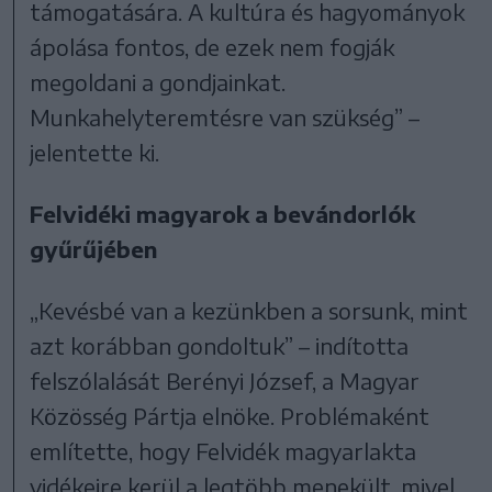
támogatására. A kultúra és hagyományok
ápolása fontos, de ezek nem fogják
megoldani a gondjainkat.
Munkahelyteremtésre van szükség” –
jelentette ki.
Felvidéki magyarok a bevándorlók
gyűrűjében
„Kevésbé van a kezünkben a sorsunk, mint
azt korábban gondoltuk” – indította
felszólalását Berényi József, a Magyar
Közösség Pártja elnöke. Problémaként
említette, hogy Felvidék magyarlakta
vidékeire kerül a legtöbb menekült, mivel