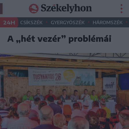
•
•
•
24H
CSÍKSZÉK
GYERGYÓSZÉK
HÁROMSZÉK
A „hét vezér” problémái