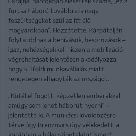
ukrajnai harcokban elesettek száma, „ez a
furcsa háború továbbra is nagy
feszültségeket szül az itt élő
magyarokban”. Hozzátette, Kárpátalján
folytatódnak a behívások, besorozások –
igaz, nehézségekkel, hiszen a mobilizáció
végrehajtását jelentősen akadályozza,
hogy külföldi munkavállalás miatt
rengetegen elhagyták az országot.
„Kötéllel fogott, képzetlen emberekkel
amúgy sem lehet háborút nyerni” –
jelentette ki. A munkácsi lövöldözésre
térve úgy Brenzovics úgy vélekedett, a
korábban a béke szigeteként ismert