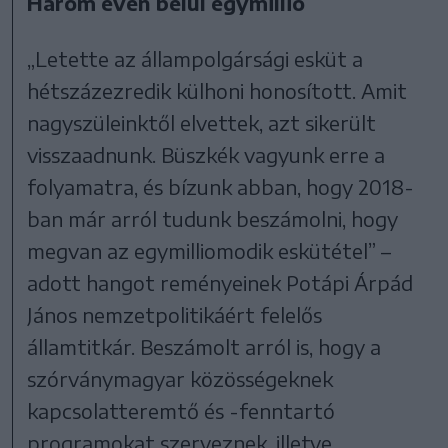
Három éven belül egymillió
„Letette az állampolgársági esküt a
hétszázezredik külhoni honosított. Amit
nagyszüleinktől elvettek, azt sikerült
visszaadnunk. Büszkék vagyunk erre a
folyamatra, és bízunk abban, hogy 2018-
ban már arról tudunk beszámolni, hogy
megvan az egymilliomodik eskütétel” –
adott hangot reményeinek Potápi Árpád
János nemzetpolitikáért felelős
államtitkár. Beszámolt arról is, hogy a
szórványmagyar közösségeknek
kapcsolatteremtő és -fenntartó
programokat szerveznek, illetve