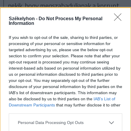
nekik, hogy megszabaduljanak a korrupt
politikusaitól. Vannak, akiket meg kell
Székelyhon -
Do Not Process My Personal
védeni, de tegyük hozzá, valaki azért,
Information
mert magyar, nem biztos, hogy ártatlan” –
If you wish to opt-out of the sale, sharing to third parties, or
osztotta meg véleményét.
processing of your personal or sensitive information for
targeted advertising by us, please use the below opt-out
section to confirm your selection. Please note that after your
A jövő évi helyhatósági választásokkal
opt-out request is processed you may continue seeing
kapcsolatban közölte, „a közösség, és nem
interest-based ads based on personal information utilized by
us or personal information disclosed to third parties prior to
egy párt képviselete fontos”, majd
your opt-out. You may separately opt-out of the further
hozzátette, „az EMNP
önállóan indul, nem
disclosure of your personal information by third parties on the
IAB’s list of downstream participants. This information may
köt országos szövetséget
” – ilyenre
also be disclosed by us to third parties on the
IAB’s List of
kizárólag helyi szinten kerülhet sor, „ha a
Downstream Participants
that may further disclose it to other
third parties.
közösség érdeke megköveteli”.
Personal Data Processing Opt Outs