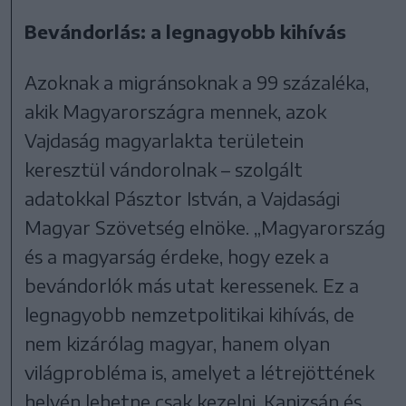
Bevándorlás: a legnagyobb kihívás
Azoknak a migránsoknak a 99 százaléka,
akik Magyarországra mennek, azok
Vajdaság magyarlakta területein
keresztül vándorolnak – szolgált
adatokkal Pásztor István, a Vajdasági
Magyar Szövetség elnöke. „Magyarország
és a magyarság érdeke, hogy ezek a
bevándorlók más utat keressenek. Ez a
legnagyobb nemzetpolitikai kihívás, de
nem kizárólag magyar, hanem olyan
világprobléma is, amelyet a létrejöttének
helyén lehetne csak kezelni. Kanizsán és