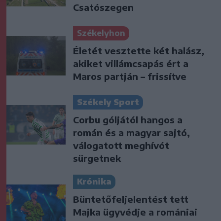
Csatószegen
Székelyhon
Életét vesztette két halász,
akiket villámcsapás ért a
Maros partján – frissítve
Székely Sport
Corbu góljától hangos a
román és a magyar sajtó,
válogatott meghívót
sürgetnek
Krónika
Büntetőfeljelentést tett
Majka ügyvédje a romániai