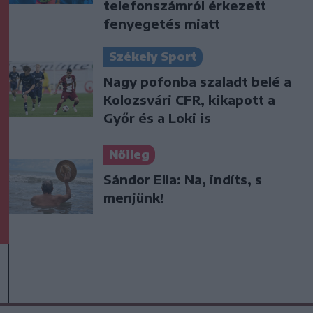
telefonszámról érkezett
fenyegetés miatt
Székely Sport
Nagy pofonba szaladt belé a
Kolozsvári CFR, kikapott a
Győr és a Loki is
Nőileg
Sándor Ella: Na, indíts, s
menjünk!