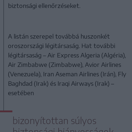
biztonsági ellenőrzéseket.
A listán szerepel továbbá huszonkét
oroszországi légitársaság. Hat további
légitársaság – Air Express Algeria (Algéria),
Air Zimbabwe (Zimbabwe), Avior Airlines
(Venezuela), Iran Aseman Airlines (Irán), Fly
Baghdad (Irak) és Iraqi Airways (Irak) –
esetében
bizonyítottan súlyos
biztonsági hiányosságok