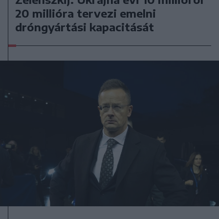
20 millióra tervezi emelni
dróngyártási kapacitását