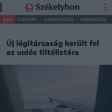
•
•
•
24H
CSÍKSZÉK
GYERGYÓSZÉK
HÁROMSZÉK
Új légitársaság került fel
az uniós tiltólistára