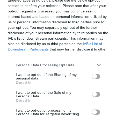
targeted advertising by us, please use the below opt-out
section to confirm your selection. Please note that after your
opt-out request is processed you may continue seeing
interest-based ads based on personal information utilized by
us or personal information disclosed to third parties prior to
your opt-out. You may separately opt-out of the further
disclosure of your personal information by third parties on the
IAB’s list of downstream participants. This information may
also be disclosed by us to third parties on the
IAB’s List of
Downstream Participants
that may further disclose it to other
third parties.
2026. július 28., kedd
Personal Data Processing Opt Outs
Szentségtörő üzenetek és
I want to opt-out of the Sharing of my
personal data.
vandalizmus a medjugorjei Mária-
Opted In
szobornál – térfigyelő rögzítette a
I want to opt-out of the Sale of my
gyújtogatást
Personal Data.
Opted In
I want to opt-out of processing my
Personal Data for Targeted Advertising.