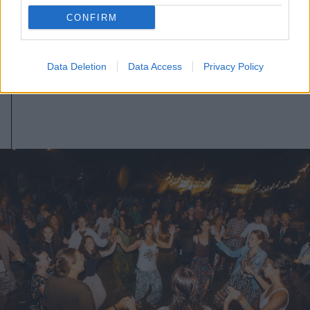
CONFIRM
2026. augusztus 03., hétfő
Vízszünetre kell számítani
Gyergyószentmiklós egy részén
Data Deletion
Data Access
Privacy Policy