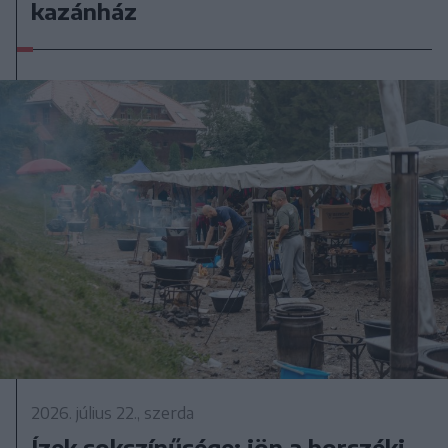
kazánház
2026. július 22., szerda
Ízek sokszínűsége: jön a borszéki