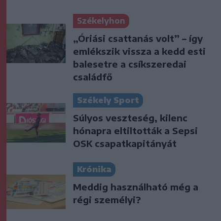
Székelyhon
„Óriási csattanás volt” – így
emlékszik vissza a kedd esti
balesetre a csíkszeredai
családfő
Székely Sport
Súlyos veszteség, kilenc
hónapra eltiltották a Sepsi
OSK csapatkapitányát
Krónika
Meddig használható még a
régi személyi?