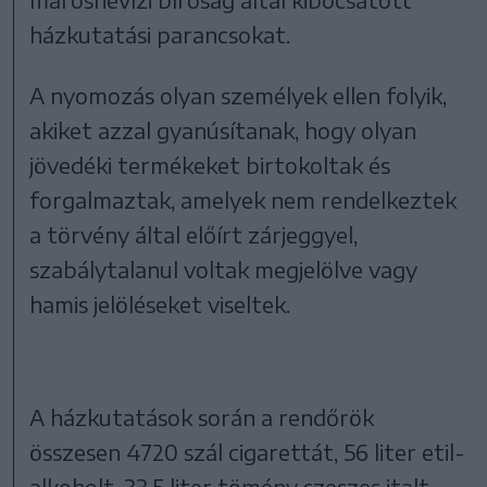
házkutatási parancsokat.
A nyomozás olyan személyek ellen folyik,
akiket azzal gyanúsítanak, hogy olyan
jövedéki termékeket birtokoltak és
forgalmaztak, amelyek nem rendelkeztek
a törvény által előírt zárjeggyel,
szabálytalanul voltak megjelölve vagy
hamis jelöléseket viseltek.
A házkutatások során a rendőrök
összesen 4720 szál cigarettát, 56 liter etil-
alkoholt, 33,5 liter tömény szeszes italt,