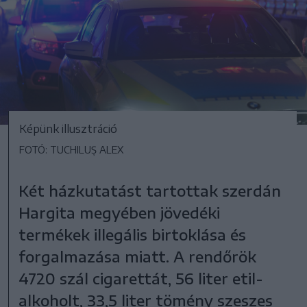
Képünk illusztráció
FOTÓ: TUCHILUȘ ALEX
Két házkutatást tartottak szerdán
Hargita megyében jövedéki
termékek illegális birtoklása és
forgalmazása miatt. A rendőrök
4720 szál cigarettát, 56 liter etil-
alkoholt, 33,5 liter tömény szeszes