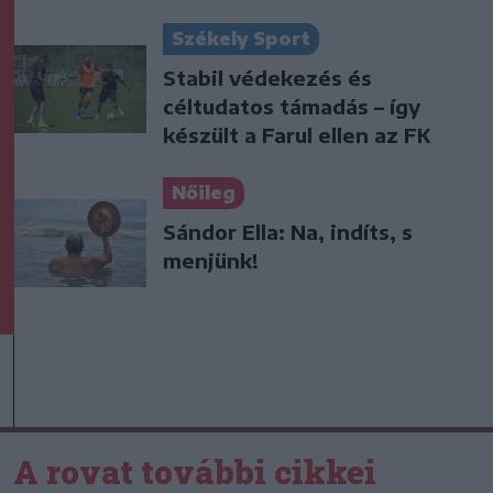
Székely Sport
Stabil védekezés és
céltudatos támadás – így
készült a Farul ellen az FK
Nőileg
Sándor Ella: Na, indíts, s
menjünk!
A rovat további cikkei