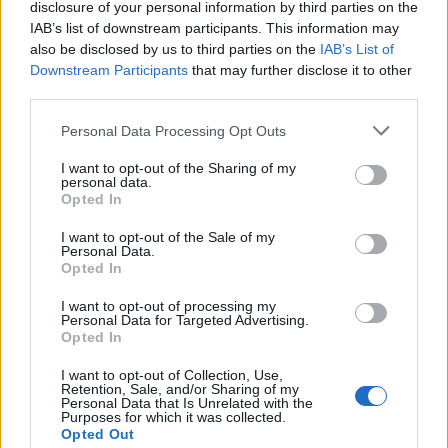
disclosure of your personal information by third parties on the
Hétmillió lejből újul meg a Jakab
IAB’s list of downstream participants. This information may
Antal tér és két központi utca
also be disclosed by us to third parties on the
IAB’s List of
Downstream Participants
that may further disclose it to other
Gyergyószentmiklóson
third parties.
Personal Data Processing Opt Outs
I want to opt-out of the Sharing of my
personal data.
Opted In
I want to opt-out of the Sale of my
Personal Data.
Opted In
I want to opt-out of processing my
Personal Data for Targeted Advertising.
Opted In
I want to opt-out of Collection, Use,
Retention, Sale, and/or Sharing of my
Personal Data that Is Unrelated with the
Purposes for which it was collected.
Opted Out