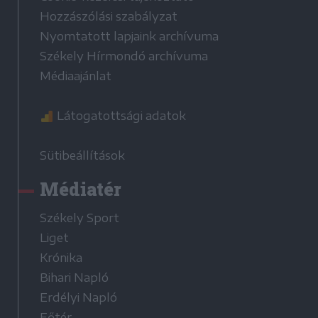
Hozzászólási szabályzat
Nyomtatott lapjaink archívuma
Székely Hírmondó archívuma
Médiaajánlat
Látogatottsági adatok
Sütibeállítások
Médiatér
Székely Sport
Liget
Krónika
Bihari Napló
Erdélyi Napló
Főtér