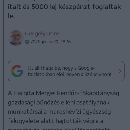
italt és 5000 lej készpénzt foglaltak
le.
Gergely Imre
2026. június 10., 18:16
Itt állíthatja be, hogy a Google-
találatokban elöl legyen a Székelyhon!
A Hargita Megyei Rendőr-főkapitányság
gazdasági bűnözés elleni osztályának
munkatársai a maroshévízi ügyészség
felügyelete alatt hajtották végre a
maroshévízi bíróság által kibocsátott