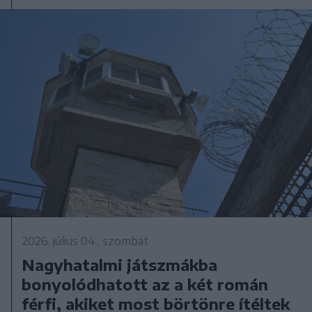
2026. július 04., szombat
Nagyhatalmi játszmákba
bonyolódhatott az a két román
férfi, akiket most börtönre ítéltek