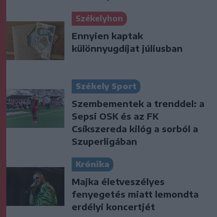
Székelyhon
Ennyien kaptak
különnyugdíjat júliusban
Székely Sport
Szembementek a trenddel: a
Sepsi OSK és az FK
Csíkszereda kilóg a sorból a
Szuperligában
Krónika
Majka életveszélyes
fenyegetés miatt lemondta
erdélyi koncertjét