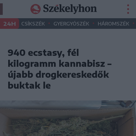
•
•
•
24H
CSÍKSZÉK
GYERGYÓSZÉK
HÁROMSZÉK
940 ecstasy, fél
kilogramm kannabisz –
újabb drogkereskedők
buktak le