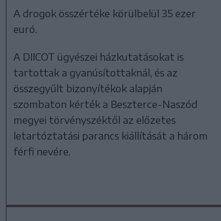
A drogok összértéke körülbelül 35 ezer
euró.
A DIICOT ügyészei házkutatásokat is
tartottak a gyanúsítottaknál, és az
összegyűlt bizonyítékok alapján
szombaton kérték a Beszterce-Naszód
megyei törvényszéktől az előzetes
letartóztatási parancs kiállítását a három
férfi nevére.