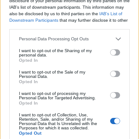
disclosure of your personal information by third parties on the
IAB’s list of downstream participants. This information may
also be disclosed by us to third parties on the
IAB’s List of
Downstream Participants
that may further disclose it to other
2026. július 19., vasárnap
third parties.
Őrizetbe vették a Romániában is
súlyos bűncselekményekkel vádolt
Personal Data Processing Opt Outs
Tate testvéreket
I want to opt-out of the Sharing of my
personal data.
Opted In
I want to opt-out of the Sale of my
Personal Data.
Opted In
I want to opt-out of processing my
Personal Data for Targeted Advertising.
Opted In
I want to opt-out of Collection, Use,
Retention, Sale, and/or Sharing of my
Personal Data that Is Unrelated with the
Purposes for which it was collected.
Opted Out