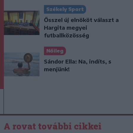
Székely Sport
Ősszel új elnököt választ a
Hargita megyei
futballközösség
Nőileg
Sándor Ella: Na, indíts, s
menjünk!
A rovat további cikkei