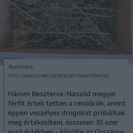
Illusztráció
FOTÓ: HARGITA MEGYEI RENDŐR-FŐKAPITÁNYSÁG
Három Beszterce-Naszód megyei
férfit értek tetten a rendőrök, amint
éppen veszélyes drogokat próbáltak
meg értékesíteni, összesen 35 ezer
euró értékben – közölte az Országos