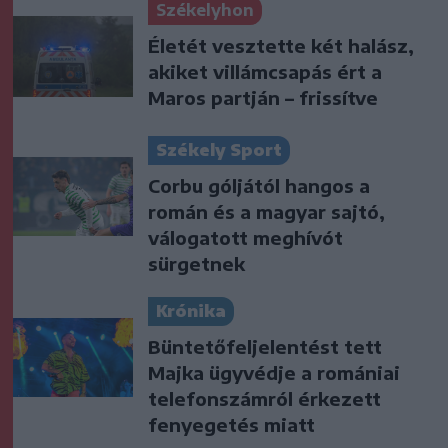
Székelyhon
Életét vesztette két halász,
akiket villámcsapás ért a
Maros partján – frissítve
Székely Sport
Corbu góljától hangos a
román és a magyar sajtó,
válogatott meghívót
sürgetnek
Krónika
Büntetőfeljelentést tett
Majka ügyvédje a romániai
telefonszámról érkezett
fenyegetés miatt