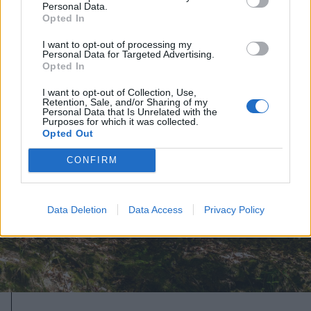
Personal Data.
Jól halad a Tusnádfürdőt ellátó
Opted In
vízvezeték építése
I want to opt-out of processing my
Personal Data for Targeted Advertising.
Opted In
I want to opt-out of Collection, Use,
Retention, Sale, and/or Sharing of my
Personal Data that Is Unrelated with the
Purposes for which it was collected.
Opted Out
CONFIRM
Data Deletion
Data Access
Privacy Policy