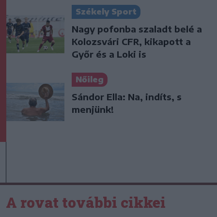
Székely Sport
Nagy pofonba szaladt belé a
Kolozsvári CFR, kikapott a
Győr és a Loki is
Nőileg
Sándor Ella: Na, indíts, s
menjünk!
A rovat további cikkei