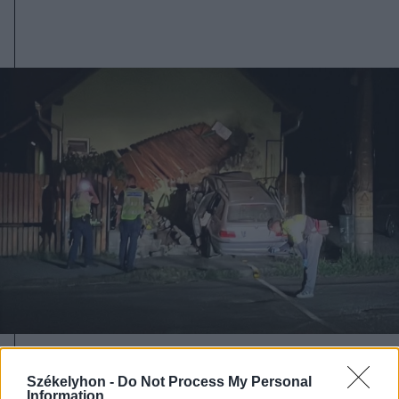
2026. augusztus 05., szerda
Székelyhon -
Do Not Process My Personal
Jogosítvány nélkül, ittasan hajtott
Information