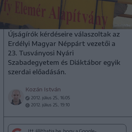
Újságírók kérdéseire válaszoltak az
Erdélyi Magyar Néppárt vezetői a
23. Tusványosi Nyári
Szabadegyetem és Diáktábor egyik
szerdai előadásán.
Kozán István
2012. július 25., 16:05
2012. július 25., 19:10
Itt állíthatja be, hogy a Google-