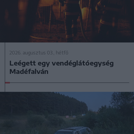
2026. augusztus 03., hétfő
Leégett egy vendéglátóegység
Madéfalván