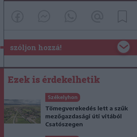
szóljon hozzá!
Ezek is érdekelhetik
Székelyhon
Tömegverekedés lett a szűk
mezőgazdasági úti vitából
Csatószegen