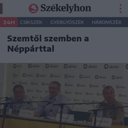
•
•
•
24H
CSÍKSZÉK
GYERGYÓSZÉK
HÁROMSZÉK
Szemtől szemben a
Néppárttal