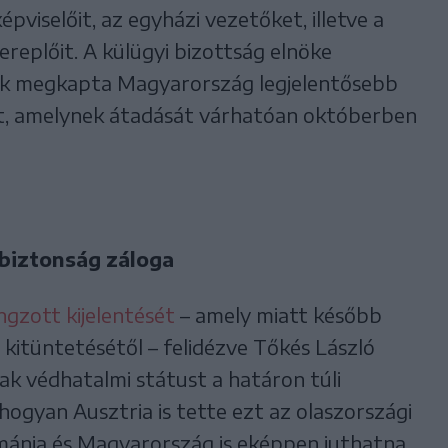
pviselőit, az egyházi vezetőket, illetve a
ereplőit. A külügyi bizottság elnöke
ök megkapta Magyarország legjelentősebb
et, amelynek átadását várhatóan októberben
biztonság záloga
gzott kijelentését
– amely miatt később
kitüntetésétől – felidézve Tőkés László
nak védhatalmi státust a határon túli
hogyan Ausztria is tette ezt az olaszországi
ománia és Magyarország is eképpen juthatna