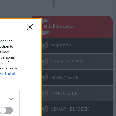
Rádió GaGa
sonal or
CSÍKSZÉK
ection to
ou may
 personal
GYERGYÓSZÉK
out of the
 downstream
B’s List of
HÁROMSZÉK
MAROSSZÉK
UDVARHELYSZÉK