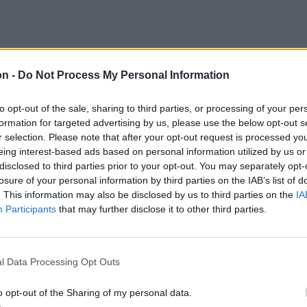
l regionális szereplővé minősült, és már
on -
Do Not Process My Personal Information
gárait, külső határait, közösségét –
 tusványosi felszólalásában Orbán
to opt-out of the sale, sharing to third parties, or processing of your per
formation for targeted advertising by us, please use the below opt-out s
zterelnöke. A 27. Bálványosi Nyári
r selection. Please note that after your opt-out request is processed y
or szombati nagyszínpadi előadásán
eing interest-based ads based on personal information utilized by us or
disclosed to third parties prior to your opt-out. You may separately opt-
szló európai parlamenti képviselő
losure of your personal information by third parties on the IAB’s list of
s a védhatalmi státus fontosságát
. This information may also be disclosed by us to third parties on the
IA
Participants
that may further disclose it to other third parties.
l Data Processing Opt Outs
o opt-out of the Sharing of my personal data.