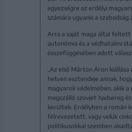
egyezségre az erdélyi magyar
számára ugyanis a szabadság z
Arra a saját maga által feltet
autonómia és a védhatalmi stát
összefüggésében adott válasz
„Az első Márton Áron kiállása
hetven esztendeje annak, hogy 
magyarok védelmében, akik a 
megszálló szovjet hadsereg és
kerültek. Erdélyben a román 
félrevezetett, vagy velük cink
politikusokkal szemben akadtak