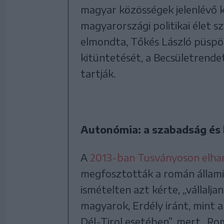
magyar közösségek jelenlévő ké
magyarországi politikai élet sz
elmondta, Tőkés László püsp
kitüntetését, a Becsületrend
tartják.
Autonómia: a szabadság és 
A
2013-ban Tusványoson elhan
megfosztották a román állami 
ismételten azt kérte, „vállalja
magyarok, Erdély iránt, mint a
Dél-Tirol esetében”, mert „R