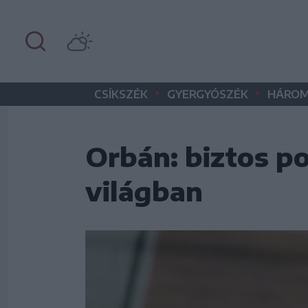
•
•
CSÍKSZÉK
GYERGYÓSZÉK
HÁROM
Orbán: biztos p
világban