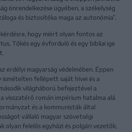
ság önrendelkezése ügyében, a székelység
áloga és biztosítéka maga az autonómia”.
t kérdésre, hogy miért olyan fontos az
us, Tőkés egy évforduló és egy bibliai ige
t.
 az erdélyi magyarság védelmében. Éppen
ismételten fellépett saját hívei és a
második világháború befejeztével a
 a visszatérő román impérium hatalma alá
kormányzat és a kommunisták által
osságot vállaló magyar szövetségi
 olyan felelős egyházi és polgári vezetők,