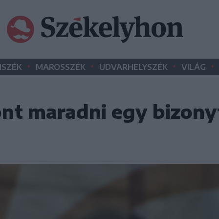
•
•
•
•
SZÉK
MAROSSZÉK
UDVARHELYSZÉK
VILÁG
ont maradni egy bizony