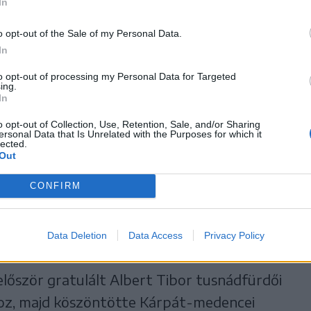
In
., 21:57
o opt-out of the Sale of my Personal Data.
In
ogle-találatokban elöl legyen a Székelyhon!
to opt-out of processing my Personal Data for Targeted
ing.
In
o opt-out of Collection, Use, Retention, Sale, and/or Sharing
rdői „évi előadásán” a szokásos módon
ersonal Data that Is Unrelated with the Purposes for which it
lected.
s a moderátori szerepben jelenlévő Németh
Out
Külügyi Bizottsága elnöke beszélt a
CONFIRM
Data Deletion
Data Access
Privacy Policy
nak
lőször gratulált Albert Tibor tusnádfürdői
oz, majd köszöntötte Kárpát-medencei