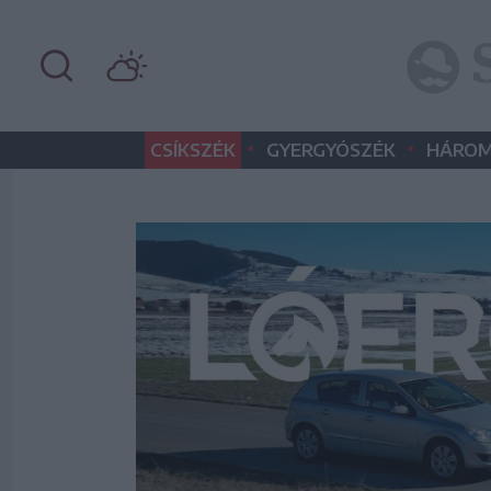
•
•
CSÍKSZÉK
GYERGYÓSZÉK
HÁROM