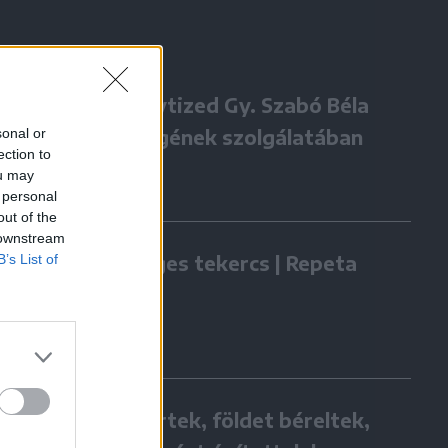
Négy évtized Gy. Szabó Béla
sonal or
örökségének szolgálatában
ection to
ou may
 personal
out of the
 downstream
B’s List of
Zöldséges tekercs | Repeta
Hazatértek, földet béreltek,