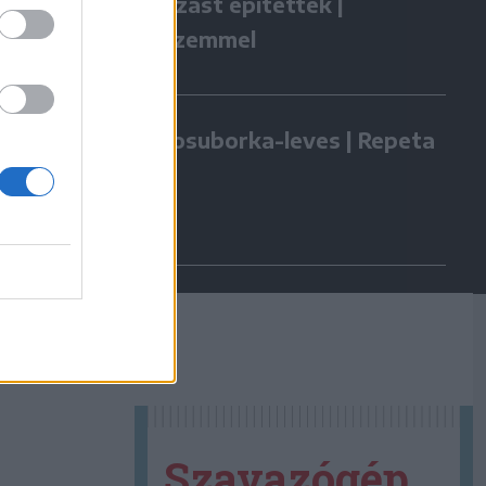
vállalkozást építettek |
Gazdaszemmel
Kovászosuborka-leves | Repeta
Szavazógép