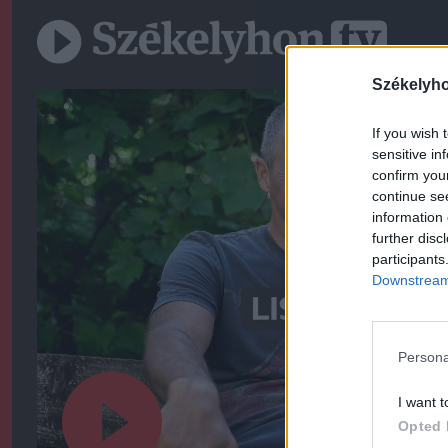
Székelyh
If you wish 
sensitive in
confirm you
continue se
information 
further disc
participants
Downstream 
Persona
I want t
Opted 