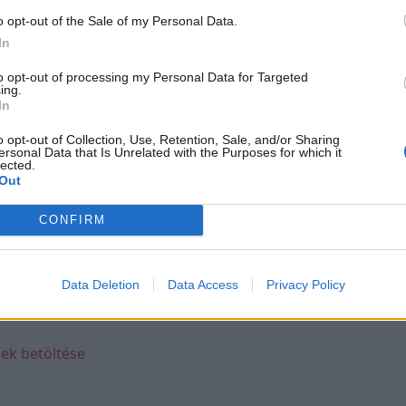
o opt-out of the Sale of my Personal Data.
In
kert Európán át a
to opt-out of processing my Personal Data for Targeted
ing.
In
o opt-out of Collection, Use, Retention, Sale, and/or Sharing
ersonal Data that Is Unrelated with the Purposes for which it
 mindössze egyetlen
lected.
 átszeljék Európát.
Out
CONFIRM
Data Deletion
Data Access
Privacy Policy
ek betöltése