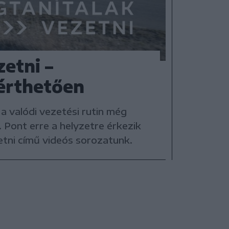
etni –
érthetően
 a valódi vezetési rutin még
 Pont erre a helyzetre érkezik
tni című videós sorozatunk.