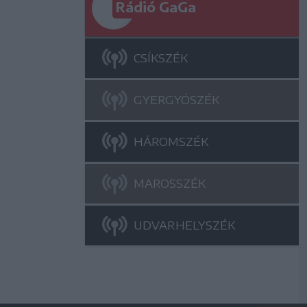
Rádió GaGa
CSÍKSZÉK
GYERGYÓSZÉK
HÁROMSZÉK
MAROSSZÉK
UDVARHELYSZÉK