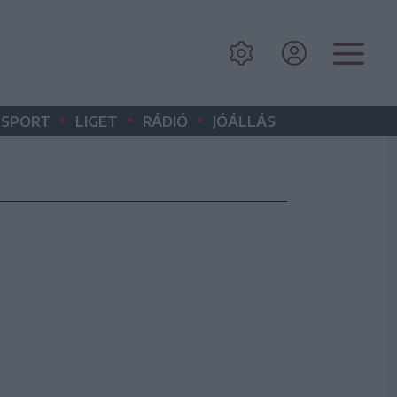
•
•
•
SPORT
LIGET
RÁDIÓ
JÓÁLLÁS