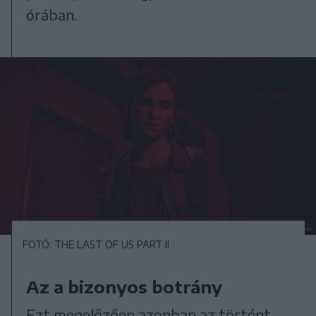
órában.
FOTÓ: THE LAST OF US PART II
Az a bizonyos botrány
Ezt megelőzően azonban az történt,