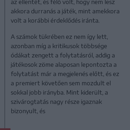
az ellentét, és félő volt, hogy nem lesz
akkora durranás a játék, mint amekkora
volt a korábbi érdeklődés iránta.
A számok tükrében ez nem így lett,
azonban míg a kritikusok többsége
ódákat zengett a folytatásról, addig a
játékosok zöme alaposan lepontozta a
folytatást már a megjelenés előtt, és ez
a premiert követően sem mozdult el
sokkal jobb irányba. Mint kiderült, a
szivárogtatás nagy része igaznak
bizonyult, és