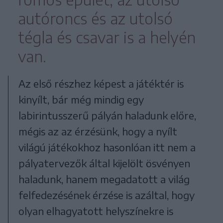
autóroncs és az utolsó
tégla és csavar is a helyén
van.
Az első részhez képest a játéktér is
kinyílt, bár még mindig egy
labirintusszerű pályán haladunk előre,
mégis az az érzésünk, hogy a nyílt
világú játékokhoz hasonlóan itt nem a
pályatervezők által kijelölt ösvényen
haladunk, hanem megadatott a világ
felfedezésének érzése is azáltal, hogy
olyan elhagyatott helyszínekre is