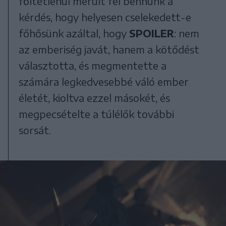
föltétlenül merült fel bennünk a
kérdés, hogy helyesen cselekedett-e
főhősünk azáltal, hogy
SPOILER
: nem
az emberiség javát, hanem a kötődést
választotta, és megmentette a
számára legkedvesebbé váló ember
életét, kioltva ezzel másokét, és
megpecsételte a túlélők további
sorsát.