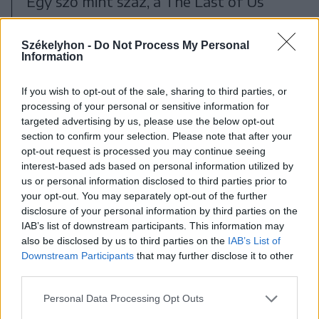
Egy szó mint száz, a The Last of Us
készítői saját maguknak adták fel a
leckét a lehetséges folytatást illetően,
Székelyhon -
Do Not Process My Personal
Information
hiszen
If you wish to opt-out of the sale, sharing to third parties, or
processing of your personal or sensitive information for
targeted advertising by us, please use the below opt-out
nemhogy egy tökéletesen
section to confirm your selection. Please note that after your
opt-out request is processed you may continue seeing
lezárt történetet kellett
interest-based ads based on personal information utilized by
us or personal information disclosed to third parties prior to
folytatniuk, hanem egy
your opt-out. You may separately opt-out of the further
olyan játékot is kellett
disclosure of your personal information by third parties on the
IAB’s list of downstream participants. This information may
írniuk, ami minden téren
also be disclosed by us to third parties on the
IAB’s List of
Downstream Participants
that may further disclose it to other
felülmúlja az eredetit.
third parties.
Personal Data Processing Opt Outs
Ennek függvényében nem csoda, hogy