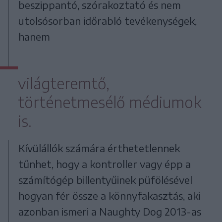
beszippantó, szórakoztató és nem
utolsósorban időrabló tevékenységek,
hanem
világteremtő,
történetmesélő médiumok
is.
Kívülállók számára érthetetlennek
tűnhet, hogy a kontroller vagy épp a
számítógép billentyűinek püfölésével
hogyan fér össze a könnyfakasztás, aki
azonban ismeri a Naughty Dog 2013-as