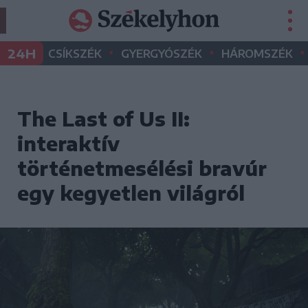
•
•
•
24H
CSÍKSZÉK
GYERGYÓSZÉK
HÁROMSZÉK
The Last of Us II:
interaktív
történetmesélési bravúr
egy kegyetlen világról