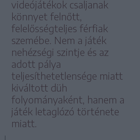
videójátékok csaljanak
könnyet felnőtt,
felelősségteljes férfiak
szemébe. Nem a játék
nehézségi szintje és az
adott pálya
teljesíthetetlensége miatt
kiváltott düh
folyományaként, hanem a
játék letaglózó története
miatt.