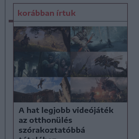
korábban írtuk
A hat legjobb videójáték
az otthonülés
szórakoztatóbbá