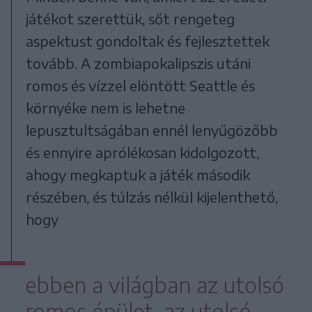
játékot szerettük, sőt rengeteg
aspektust gondoltak és fejlesztettek
tovább. A zombiapokalipszis utáni
romos és vízzel elöntött Seattle és
környéke nem is lehetne
lepusztultságában ennél lenyűgözőbb
és ennyire aprólékosan kidolgozott,
ahogy megkaptuk a játék második
részében, és túlzás nélkül kijelenthető,
hogy
ebben a világban az utolsó
romos épület, az utolsó