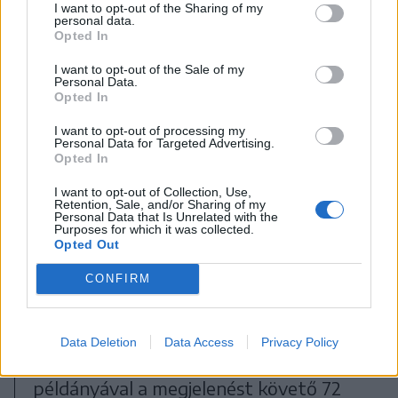
I want to opt-out of the Sharing of my
több mint hét évet kellett várni a
personal data.
Opted In
folytatásra, ráadásul a megjelenés előtt
I want to opt-out of the Sale of my
nem sokkal még egy botrány is
Personal Data.
Opted In
kirobbant a játék második része
kapcsán, ami egyáltalán nem tett jót a
I want to opt-out of processing my
Personal Data for Targeted Advertising.
produktum későbbi megítélésének a
Opted In
játékosok részéről. Végül mégis a stúdió
I want to opt-out of Collection, Use,
Retention, Sale, and/or Sharing of my
járt jól (anyagilag mindenképp), hiszen a
Personal Data that Is Unrelated with the
Purposes for which it was collected.
játék második része, a június 19-én
Opted Out
megjelent The Last of Us Part II az
CONFIRM
eddigi leggyorsabban fogyó
Playstation-exkluzív játék lett a maga
Data Deletion
Data Access
Privacy Policy
több mint négymillió eladott
példányával a megjelenést követő 72