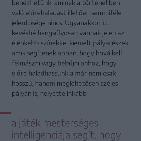
benézhetünk, aminek a történetben
való előrehaladást illetően semmiféle
jelentősége nincs. Ugyanakkor itt
kevésbé hangsúlyosan vannak jelen az
élénkebb színekkel kiemelt pályarészek,
amik segítenek abban, hogy hová kell
felmászni vagy bebújni ahhoz, hogy
előre haladhassunk a már nem csak
hosszú, hanem meglehetősen széles
pályán is, helyette inkább
a játék mesterséges
intelligenciája segít, hogy