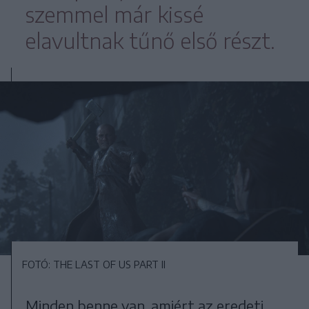
szemmel már kissé
elavultnak tűnő első részt.
FOTÓ: THE LAST OF US PART II
Minden benne van, amiért az eredeti