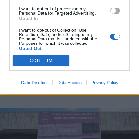
I want to opt-out of processing my
Personal Data for Targeted Advertising.
Opted In
I want to opt-out of Collection, Use,
2026. augusztus 04., kedd
Retention, Sale, and/or Sharing of my
Personal Data that Is Unrelated with the
Jazzre hangolódik Csíkszereda:
Purposes for which it was collected.
Opted Out
világsztárokkal, helyi
tehetségekkel és új reményekkel
CONFIRM
érkezik a 16. Csíki Jazz
Data Deletion
Data Access
Privacy Policy