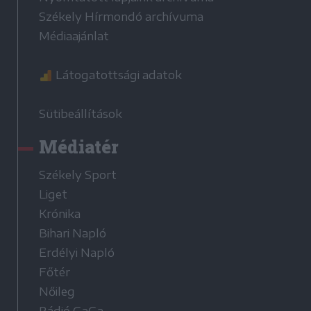
Székely Hírmondó archívuma
Médiaajánlat
Látogatottsági adatok
Sütibeállítások
Médiatér
Székely Sport
Liget
Krónika
Bihari Napló
Erdélyi Napló
Főtér
Nőileg
Rádió GaGa