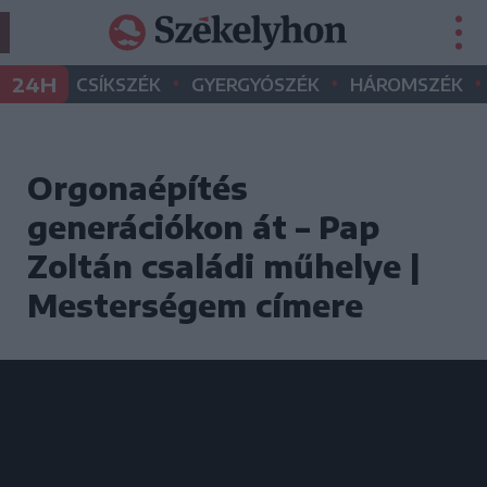
•
•
•
24H
CSÍKSZÉK
GYERGYÓSZÉK
HÁROMSZÉK
Orgonaépítés
generációkon át – Pap
Zoltán családi műhelye |
Mesterségem címere