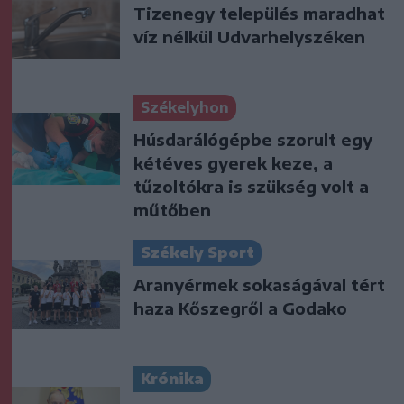
Tizenegy település maradhat
víz nélkül Udvarhelyszéken
Székelyhon
Húsdarálógépbe szorult egy
kétéves gyerek keze, a
tűzoltókra is szükség volt a
műtőben
Székely Sport
Aranyérmek sokaságával tért
haza Kőszegről a Godako
Krónika