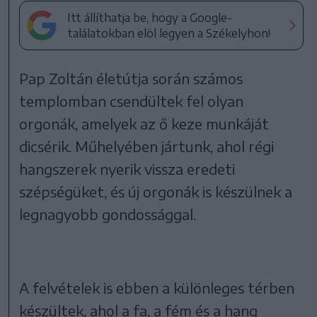
Itt állíthatja be, hogy a Google-
találatokban elöl legyen a Székelyhon!
Pap Zoltán életútja során számos
templomban csendültek fel olyan
orgonák, amelyek az ő keze munkáját
dicsérik. Műhelyében jártunk, ahol régi
hangszerek nyerik vissza eredeti
szépségüket, és új orgonák is készülnek a
legnagyobb gondossággal.
A felvételek is ebben a különleges térben
készültek, ahol a fa, a fém és a hang