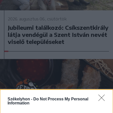
2026. augusztus 06., csütörtök
Jubileumi találkozó: Csíkszentkirály
látja vendégül a Szent István nevét
viselő településeket
Székelyhon -
Do Not Process My Personal
Information