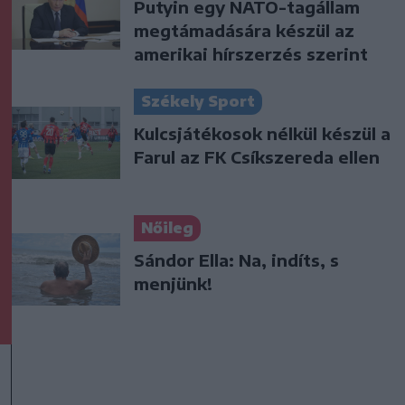
Putyin egy NATO-tagállam
megtámadására készül az
amerikai hírszerzés szerint
Székely Sport
Kulcsjátékosok nélkül készül a
Farul az FK Csíkszereda ellen
Nőileg
Sándor Ella: Na, indíts, s
menjünk!