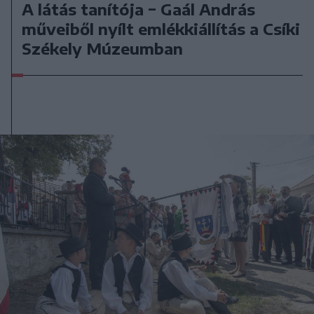
A látás tanítója − Gaál András
műveiből nyílt emlékkiállítás a Csíki
Székely Múzeumban