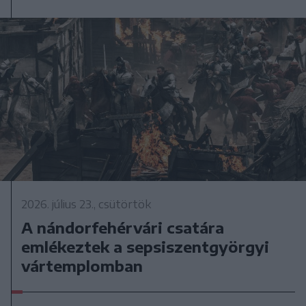
2026. július 23., csütörtök
A nándorfehérvári csatára
emlékeztek a sepsiszentgyörgyi
vártemplomban