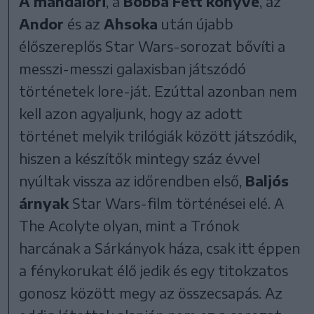
A mandalóri
, a
Bobba Fett könyve
, az
Andor
és az
Ahsoka
után újabb
élőszereplős Star Wars-sorozat bővíti a
messzi-messzi galaxisban játszódó
történetek lore-ját. Ezúttal azonban nem
kell azon agyaljunk, hogy az adott
történet melyik trilógiák között játszódik,
hiszen a készítők mintegy száz évvel
nyúltak vissza az időrendben első,
Baljós
árnyak
Star Wars-film történései elé. A
The Acolyte olyan, mint a Trónok
harcának a Sárkányok háza, csak itt éppen
a fénykorukat élő jedik és egy titokzatos
gonosz között megy az összecsapás. Az