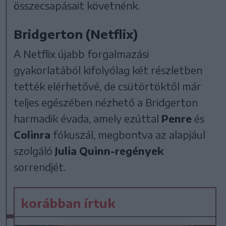
összecsapásait követnénk.
Bridgerton (Netflix)
A Netflix újabb forgalmazási
gyakorlatából kifolyólag két részletben
tették elérhetővé, de csütörtöktől már
teljes egészében nézhető a Bridgerton
harmadik évada, amely ezúttal
Penre
és
Colinra
fókuszál, megbontva az alapjául
szolgáló
Julia Quinn-regények
sorrendjét.
korábban írtuk