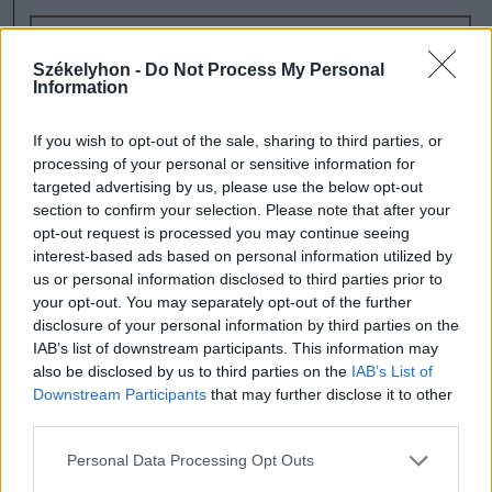
korábban írtuk
Székelyhon -
Do Not Process My Personal
Information
If you wish to opt-out of the sale, sharing to third parties, or
processing of your personal or sensitive information for
targeted advertising by us, please use the below opt-out
section to confirm your selection. Please note that after your
opt-out request is processed you may continue seeing
interest-based ads based on personal information utilized by
us or personal information disclosed to third parties prior to
your opt-out. You may separately opt-out of the further
disclosure of your personal information by third parties on the
IAB’s list of downstream participants. This information may
also be disclosed by us to third parties on the
IAB’s List of
Downstream Participants
that may further disclose it to other
Júniusban folytatódik a
third parties.
Sárkányok háza, augusztus
Personal Data Processing Opt Outs
végétől A Hatalom Gyűrűi