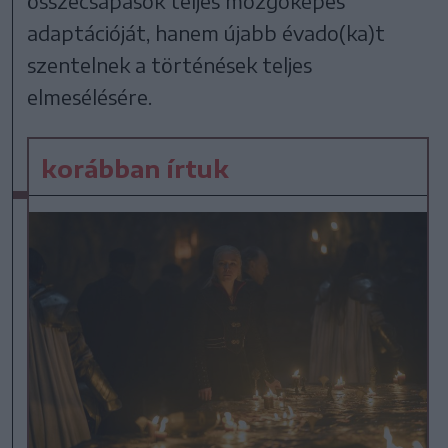
összecsapások teljes mozgóképes
adaptációját, hanem újabb évado(ka)t
szentelnek a történések teljes
elmesélésére.
korábban írtuk