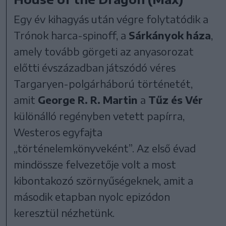
Egy év kihagyás után végre folytatódik a
Trónok harca-spinoff, a
Sárkányok háza
,
amely tovább görgeti az anyasorozat
előtti évszázadban játszódó véres
Targaryen-polgárháború történetét,
amit
George R. R. Martin
a
Tűz és Vér
különálló regényben vetett papírra,
Westeros egyfajta
„történelemkönyveként”. Az első évad
mindössze felvezetője volt a most
kibontakozó szörnyűségeknek, amit a
második etapban nyolc epizódon
keresztül nézhetünk.