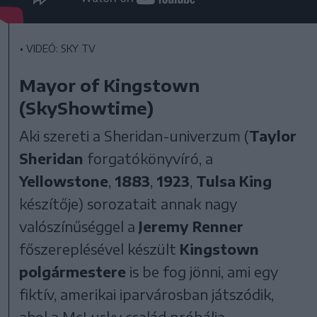
•
VIDEÓ: SKY TV
Mayor of Kingstown
(SkyShowtime)
Aki szereti a Sheridan-univerzum (
Taylor
Sheridan
forgatókönyvíró, a
Yellowstone
,
1883
,
1923
,
Tulsa King
készítője) sorozatait annak nagy
valószínűséggel a
Jeremy Renner
főszereplésével készült
Kingstown
polgármestere
is be fog jönni, ami egy
fiktív, amerikai iparvárosban játszódik,
ahol a McLusky család próbálja