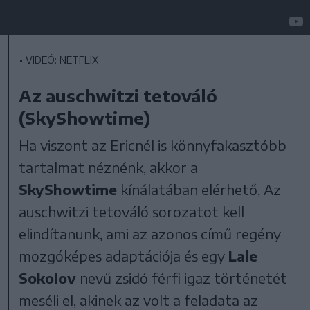
•
VIDEÓ: NETFLIX
Az auschwitzi tetováló
(SkyShowtime)
Ha viszont az Ericnél is könnyfakasztóbb
tartalmat néznénk, akkor a
SkyShowtime
kínálatában elérhető, Az
auschwitzi tetováló sorozatot kell
elindítanunk, ami az azonos című regény
mozgóképes adaptációja és egy
Lale
Sokolov
nevű zsidó férfi igaz történetét
meséli el, akinek az volt a feladata az