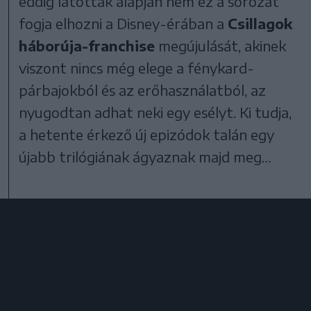
eddig látottak alapján nem ez a sorozat
fogja elhozni a Disney-érában a
Csillagok
háborúja-franchise
megújulását, akinek
viszont nincs még elege a fénykard-
párbajokból és az erőhasználatból, az
nyugodtan adhat neki egy esélyt. Ki tudja,
a hetente érkező új epizódok talán egy
újabb trilógiának ágyaznak majd meg…