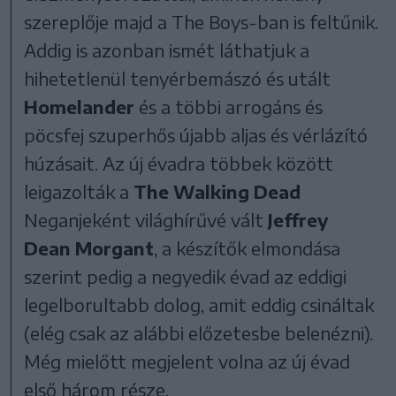
szereplője majd a The Boys-ban is feltűnik.
Addig is azonban ismét láthatjuk a
hihetetlenül tenyérbemászó és utált
Homelander
és a többi arrogáns és
pöcsfej szuperhős újabb aljas és vérlázító
húzásait. Az új évadra többek között
leigazolták a
The Walking Dead
Neganjeként világhírűvé vált
Jeffrey
Dean Morgant
, a készítők elmondása
szerint pedig a negyedik évad az eddigi
legelborultabb dolog, amit eddig csináltak
(elég csak az alábbi előzetesbe belenézni).
Még mielőtt megjelent volna az új évad
első három része,