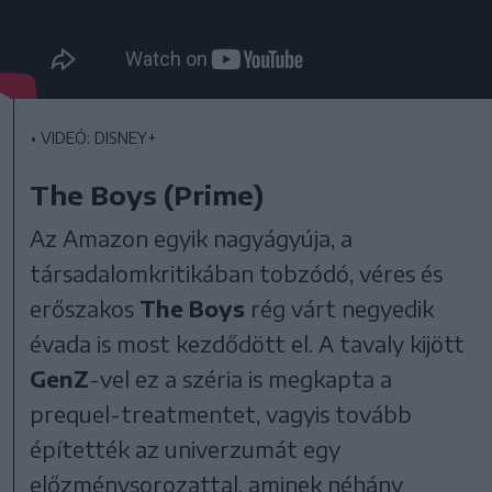
•
VIDEÓ: DISNEY+
The Boys (Prime)
Az Amazon egyik nagyágyúja, a
társadalomkritikában tobzódó, véres és
erőszakos
The Boys
rég várt negyedik
évada is most kezdődött el. A tavaly kijött
GenZ
-vel ez a széria is megkapta a
prequel-treatmentet, vagyis tovább
építették az univerzumát egy
előzménysorozattal, aminek néhány