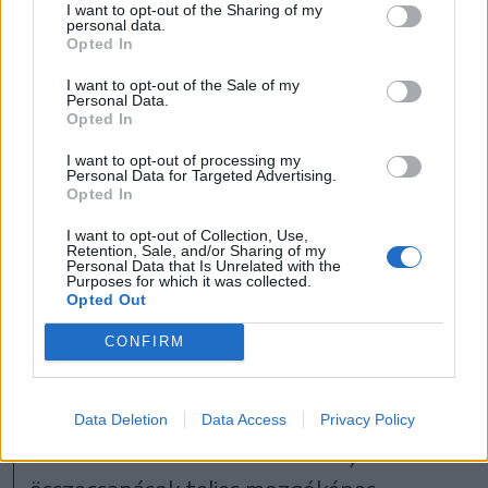
I want to opt-out of the Sharing of my
personal data.
Jó évnek ígérkezik 2024 is
Opted In
fantasyrajongók számára, hiszen új
I want to opt-out of the Sale of my
előzetes jött ki az év két legjobban várt
Personal Data.
sorozatához, a Trónok harca-
Opted In
előzménysorozatához, a Sárkányok háza
I want to opt-out of processing my
második évadához, és az Amazonnál
Personal Data for Targeted Advertising.
Opted In
készült A Hatalom Gyűrűi folytatásához.
I want to opt-out of Collection, Use,
Retention, Sale, and/or Sharing of my
Personal Data that Is Unrelated with the
És bár rövidebb lesz a második évad, újabb
Purposes for which it was collected.
Opted Out
összecsapástól egyáltalán nem kell tartani
CONFIRM
ugyanis az HBO-t tulajdonló Warnernél
már be is rendelték a harmadik évadot,
ami azt jelenti, hogy nem kapjuk most meg
Data Deletion
Data Access
Privacy Policy
a feketék és a zöldek között zajló