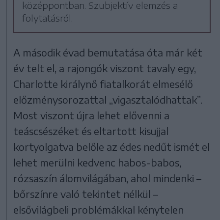
középpontban. Szubjektív elemzés a
folytatásról.
A második évad bemutatása óta már két
év telt el, a rajongók viszont tavaly egy,
Charlotte királynő fiatalkorát elmesélő
előzménysorozattal „vigasztalódhattak”.
Most viszont újra lehet elővenni a
teáscsészéket és eltartott kisujjal
kortyolgatva belőle az édes nedűt ismét el
lehet merülni kedvenc habos-babos,
rózsaszín álomvilágában, ahol mindenki –
bőrszínre való tekintet nélkül –
elsővilágbeli problémákkal kénytelen