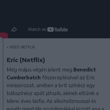
•
VIDEÓ: NETFLIX
Eric (Netflix)
Még május végén jelent meg
Benedict
Cumberbatch
főszereplésével az Eric
minisorozat, amiben a brit színész egy
bábszínész apát játszik, akinek eltűnik a
kilenc éves kisfia. Az alkoholizmussal és
egyéb mentális problémákkal küzdő apa a