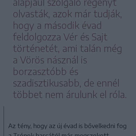
alapjául szolgáló regényt
olvasták, azok már tudják,
hogy a második évad
feldolgozza Vér és Sajt
történetét, ami talán még
a Vörös násznál is
borzasztóbb és
szadisztikusabb, de ennél
többet nem árulunk el róla.
Az tény, hogy az új évad is bővelkedni fog
a Trónok harcától már megszokott