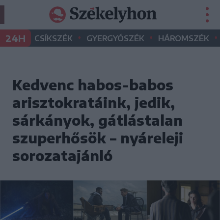
•
•
•
24H
CSÍKSZÉK
GYERGYÓSZÉK
HÁROMSZÉK
Kedvenc habos-babos
arisztokratáink, jedik,
sárkányok, gátlástalan
szuperhősök – nyáreleji
sorozatajánló