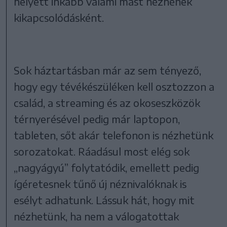
helyett inkább valami mást néznének
kikapcsolódásként.
Sok háztartásban már az sem tényező,
hogy egy tévékészüléken kell osztozzon a
család, a streaming és az okoseszközök
térnyerésével pedig már laptopon,
tableten, sőt akár telefonon is nézhetünk
sorozatokat. Ráadásul most elég sok
„nagyágyú” folytatódik, emellett pedig
ígéretesnek tűnő új néznivalóknak is
esélyt adhatunk. Lássuk hát, hogy mit
nézhetünk, ha nem a válogatottak