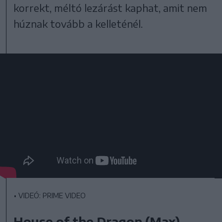
korrekt, méltó lezárást kaphat, amit nem
húznak tovább a kelleténél.
•
VIDEÓ: PRIME VIDEO
House of the Dragon (Max)