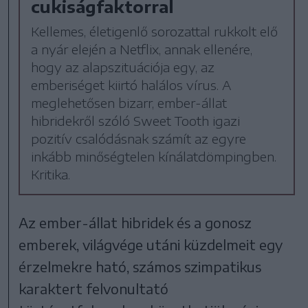
cukiságfaktorral
Kellemes, életigenlő sorozattal rukkolt elő
a nyár elején a Netflix, annak ellenére,
hogy az alapszituációja egy, az
emberiséget kiirtó halálos vírus. A
meglehetősen bizarr, ember-állat
hibridekről szóló Sweet Tooth igazi
pozitív csalódásnak számít az egyre
inkább minőségtelen kínálatdömpingben.
Kritika.
Az ember-állat hibridek és a gonosz
emberek, világvége utáni küzdelmeit egy
érzelmekre ható, számos szimpatikus
karaktert felvonultató