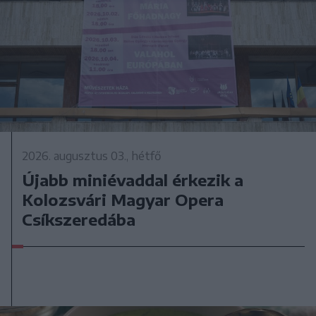
2026. augusztus 03., hétfő
Újabb miniévaddal érkezik a
Kolozsvári Magyar Opera
Csíkszeredába