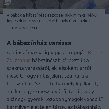
A bábok a bábszínész eszközei, akik mimika nélkül
képesek kifejezni összetett, mély érzelmeket
FOTÓ: HAÁZ VINCE
A bábszínház varázsa
A bábszínház világnapja apropóján
Bende
Zsuzsanna
bábszínészt kérdeztük a
szakma varázsáról, aki elsőként arról
mesélt, hogy mit is jelent számára a
bábszínház. Szerinte bármelyik pillanat,
amikor egy színész, óvónő, tanár, vagy
akár egy gyerek kezében „megelevenedik”
bármilyen élettelen tárgy, az bábszínház.