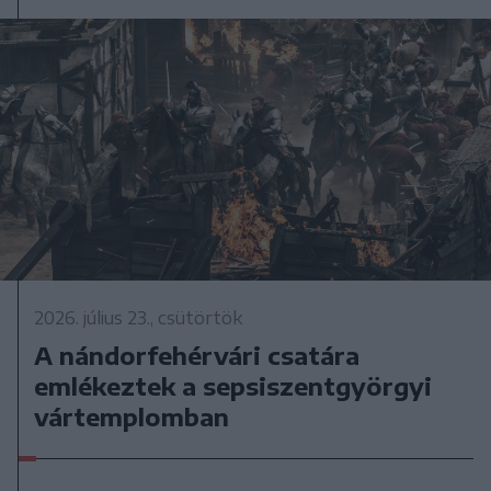
2026. július 23., csütörtök
A nándorfehérvári csatára
emlékeztek a sepsiszentgyörgyi
vártemplomban