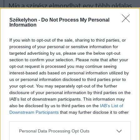
Míg a színész elmondhat egy több oldalas
monológot, úgy, hogy minden percét
Székelyhon -
Do Not Process My Personal
élvezzük, addig a báb egy pontos
Information
mozdulatsort mutat be, ami ugyanazt a
If you wish to opt-out of the sale, sharing to third parties, or
lényeget sűríti. „Nem adott a mimika, de
processing of your personal or sensitive information for
targeted advertising by us, please use the below opt-out
adottak a természetfeletti képességek,
section to confirm your selection. Please note that after your
mint például a repülés. Egyszerűen más
opt-out request is processed you may continue seeing
interest-based ads based on personal information utilized by
eszközökkel operál, ezért más
us or personal information disclosed to third parties prior to
szövegekkel kell dolgozni, más helyre kell
your opt-out. You may separately opt-out of the further
disclosure of your personal information by third parties on the
tenni a hangsúlyokat egy előadásnál és
IAB’s list of downstream participants. This information may
más a kifejezésmód. De ugyanolyan
also be disclosed by us to third parties on the
IAB’s List of
Downstream Participants
that may further disclose it to other
érvényes, amennyiben jól van megcsinálva.
third parties.
Ez pedig mindkét műfajra tökéletesen
Personal Data Processing Opt Outs
igaz.”