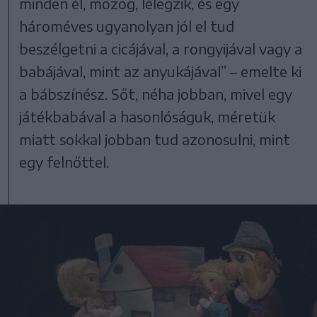
minden él, mozog, lélegzik, és egy
hároméves ugyanolyan jól el tud
beszélgetni a cicájával, a rongyijával vagy a
babájával, mint az anyukájával” – emelte ki
a bábszínész. Sőt, néha jobban, mivel egy
játékbabával a hasonlóságuk, méretük
miatt sokkal jobban tud azonosulni, mint
egy felnőttel.