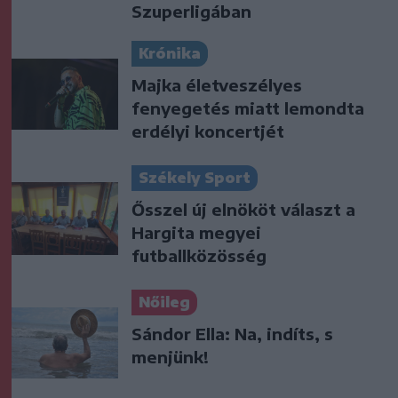
Szuperligában
Krónika
Majka életveszélyes
fenyegetés miatt lemondta
erdélyi koncertjét
Székely Sport
Ősszel új elnököt választ a
Hargita megyei
futballközösség
Nőileg
Sándor Ella: Na, indíts, s
menjünk!