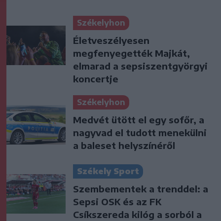
Székelyhon
Életveszélyesen
megfenyegették Majkát,
elmarad a sepsiszentgyörgyi
koncertje
Székelyhon
Medvét ütött el egy sofőr, a
nagyvad el tudott menekülni
a baleset helyszínéről
Székely Sport
Szembementek a trenddel: a
Sepsi OSK és az FK
Csíkszereda kilóg a sorból a