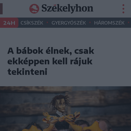
•
•
•
24H
CSÍKSZÉK
GYERGYÓSZÉK
HÁROMSZÉK
A bábok élnek, csak
ekképpen kell rájuk
tekinteni