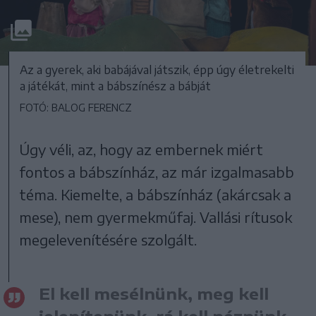
Az a gyerek, aki babájával játszik, épp úgy életrekelti
a játékát, mint a bábszínész a bábját
FOTÓ: BALOG FERENCZ
Úgy véli, az, hogy az embernek miért
fontos a bábszínház, az már izgalmasabb
téma. Kiemelte, a bábszínház (akárcsak a
mese), nem gyermekműfaj. Vallási rítusok
megelevenítésére szolgált.
El kell mesélnünk, meg kell
jelenítenünk, rá kell néznünk