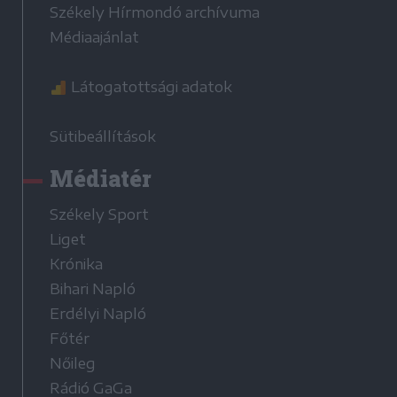
Székely Hírmondó archívuma
Médiaajánlat
Látogatottsági adatok
Sütibeállítások
Médiatér
Székely Sport
Liget
Krónika
Bihari Napló
Erdélyi Napló
Főtér
Nőileg
Rádió GaGa