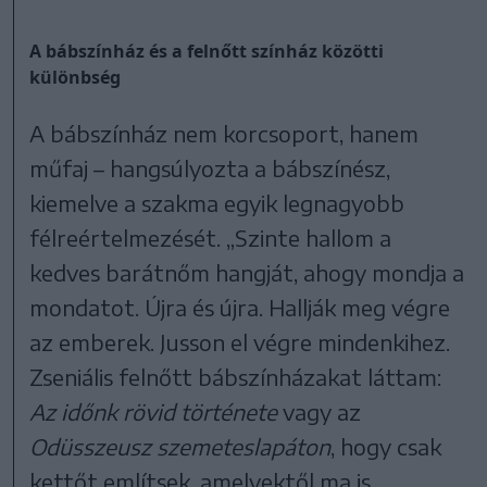
A bábszínház és a felnőtt színház közötti
különbség
A bábszínház nem korcsoport, hanem
műfaj – hangsúlyozta a bábszínész,
kiemelve a szakma egyik legnagyobb
félreértelmezését. „Szinte hallom a
kedves barátnőm hangját, ahogy mondja a
mondatot. Újra és újra. Hallják meg végre
az emberek. Jusson el végre mindenkihez.
Zseniális felnőtt bábszínházakat láttam:
Az időnk rövid története
vagy az
Odüsszeusz szemeteslapáton
, hogy csak
kettőt említsek, amelyektől ma is