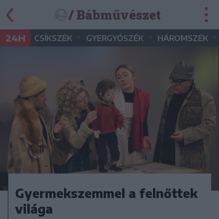
/ Bábművészet
•
•
•
24H
CSÍKSZÉK
GYERGYÓSZÉK
HÁROMSZÉK
Gyermekszemmel a felnőttek
világa