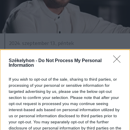
2024. szeptember 13., péntek
Szabó Zsolt: A bábjáték által
megtanulhattam, mit jelent a
Székelyhon -
Do Not Process My Personal
Information
szakmai alázat
If you wish to opt-out of the sale, sharing to third parties, or
processing of your personal or sensitive information for
targeted advertising by us, please use the below opt-out
section to confirm your selection. Please note that after your
opt-out request is processed you may continue seeing
interest-based ads based on personal information utilized by
us or personal information disclosed to third parties prior to
your opt-out. You may separately opt-out of the further
disclosure of your personal information by third parties on the