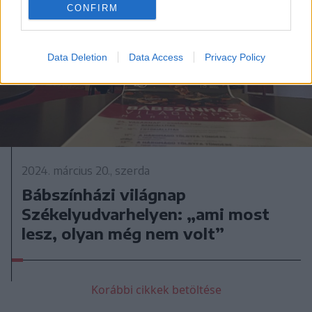
CONFIRM
Data Deletion
Data Access
Privacy Policy
2024. március 20., szerda
Bábszínházi világnap
Székelyudvarhelyen: „ami most
lesz, olyan még nem volt”
Korábbi cikkek betöltése