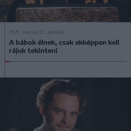
2025. március 21., péntek
A bábok élnek, csak ekképpen kell
rájuk tekinteni