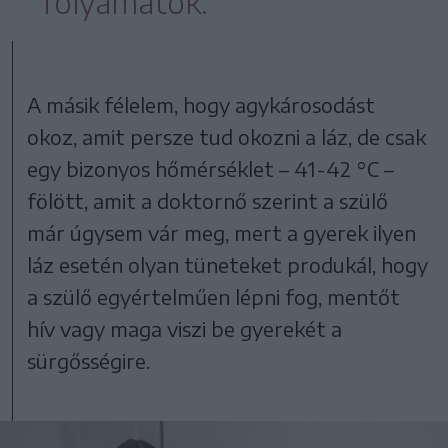
folyamatok.
A másik félelem, hogy agykárosodást
okoz, amit persze tud okozni a láz, de csak
egy bizonyos hőmérséklet – 41-42 °C –
fölött, amit a doktornő szerint a szülő
már úgysem vár meg, mert a gyerek ilyen
láz esetén olyan tüneteket produkál, hogy
a szülő egyértelműen lépni fog, mentőt
hív vagy maga viszi be gyerekét a
sürgősségire.