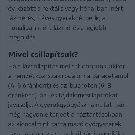
év között a rektális vagy hónaljban mért
lázmérés, 3 éves gyereknél pedig a
hónaljban mért lázmérés a legjobb
megoldás.
Mivel csillapítsuk?
Ha a lázcsillapítás mellett döntünk, akkor
a nemzetközi szakirodalom a paracetamol
(4-6 óránként) és az ibuprofen (6-8
óránként) láz- és fájdalomcsillapítókat
javasolja. A gyerekgyógyász rámutat, bár
még nagyon elterjedt a háztartásokban
az algocalmint tartalmazó gyógyszerek
használata, de ezt csak ritkán javasolják –