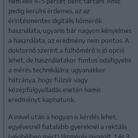
nem kell 4-5 percet bent tartani. Amit
pedig kerülni érdemes, az az
érintésmentes digitális hőmérők
használata, ugyanis bár nagyon kényelmes
a használata, az eredmény nem pontos. A
doktornő szerint a fülhőmérő is jó opció
lehet, de használatakor fontos odafigyelni
a mérés technikájára, ugyanakkor
hátránya, hogy fülzsír vagy
középfülgyulladás esetén hamis
eredményt kaphatunk.
A mivel után a hogyan is kérdés lehet.
egyévesnél fiatalabb gyereknél a rektális
(végbélben mért) lázmérés javasolt, 1 és 3