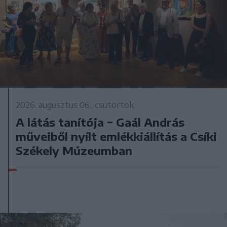
2026. augusztus 06., csütörtök
A látás tanítója − Gaál András
műveiből nyílt emlékkiállítás a Csíki
Székely Múzeumban