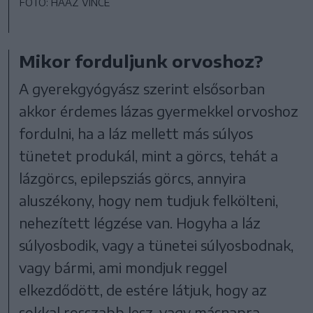
FOTÓ: HAÁZ VINCE
Mikor forduljunk orvoshoz?
A gyerekgyógyász szerint elsősorban
akkor érdemes lázas gyermekkel orvoshoz
fordulni, ha a láz mellett más súlyos
tünetet produkál, mint a görcs, tehát a
lázgörcs, epilepsziás görcs, annyira
aluszékony, hogy nem tudjuk felkölteni,
nehezített légzése van. Hogyha a láz
súlyosbodik, vagy a tünetei súlyosbodnak,
vagy bármi, ami mondjuk reggel
elkezdődött, de estére látjuk, hogy az
sokkal rosszabb lesz, vagy másnapra