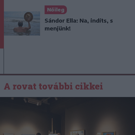
Nőileg
Sándor Ella: Na, indíts, s
menjünk!
A rovat további cikkei