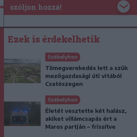
szóljon hozzá!
Ezek is érdekelhetik
Székelyhon
Tömegverekedés lett a szűk
mezőgazdasági úti vitából
Csatószegen
Székelyhon
Életét vesztette két halász,
akiket villámcsapás ért a
Maros partján – frissítve