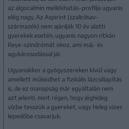
az algocalmin mellékhatás-profilja ugyanis
elég nagy. Az Aspirint (szalicilsav-
származék) nem ajánlják 10 év alatti
gyerekek esetén, ugyanis nagyon ritkán
Reye-szindrómát okoz, ami máj- és
agykárosodással jár.
Ugyanakkor a gyógyszereken kívül vagy
amellett működhet a fizikális lázcsillapítás
is, de ez manapság már egyáltalán nem
azt jelenti, mint régen, hogy jéghideg
vízbe tesszük a gyereket, vagy hideg vizes
lepedőbe csavarjuk.