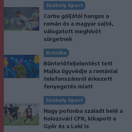
Székely Sport
Corbu góljától hangos a
román és a magyar sajtó,
válogatott meghívót
sürgetnek
Krónika
Büntetőfeljelentést tett
Majka ügyvédje a romániai
telefonszámról érkezett
fenyegetés miatt
Székely Sport
Nagy pofonba szaladt belé a
Kolozsvári CFR, kikapott a
Győr és a Loki is