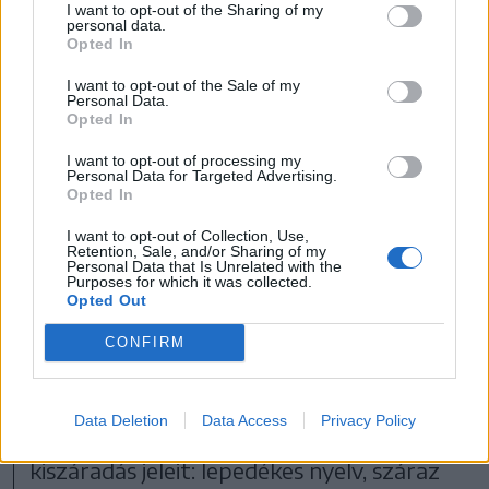
I want to opt-out of the Sharing of my
csuklóra is jótékony hatású lehet, viszont
personal data.
Opted In
ne legyen se ecetes, se alkoholos.
I want to opt-out of the Sale of my
Personal Data.
A lázcsillapítás mellett még a
Opted In
folyadékpótlásra fontos figyelni, de
I want to opt-out of processing my
Personal Data for Targeted Advertising.
emellett nem kell erőltetni a gyereket,
Opted In
hogy egyen. „Hogyha nem eszik a gyerek
I want to opt-out of Collection, Use,
Retention, Sale, and/or Sharing of my
néhány napig, attól nem lesz semmi baja. A
Personal Data that Is Unrelated with the
Purposes for which it was collected.
legfontosabb az, hogy a folyadékot
Opted Out
pótoljuk, mert mivel izzad, ezért veszíti a
CONFIRM
folyadékot. Erre nagyon oda kell figyelni,
hogy nehogy kiszáradjon. Fontos
Data Deletion
Data Access
Privacy Policy
utánkövetni, hogy vegyük észre a
kiszáradás jeleit: lepedékes nyelv, száraz