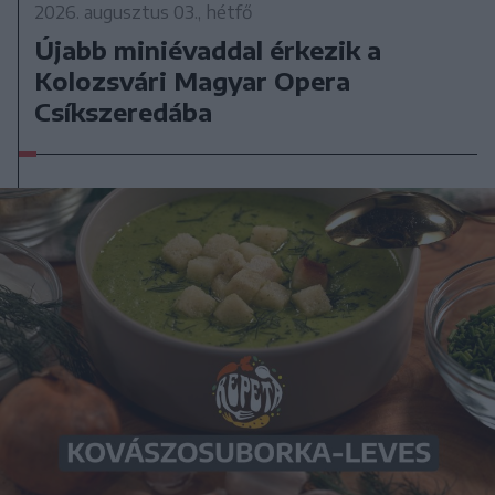
2026. augusztus 03., hétfő
Újabb miniévaddal érkezik a
Kolozsvári Magyar Opera
Csíkszeredába