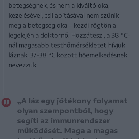
betegségnek, és nem a kiváltó oka,
kezelésével, csillapításával nem szűnik
meg a betegség oka – kezdi rögtön a
legelején a doktornő. Hozzáteszi, a 38 °C-
nál magasabb testhőmérsékletet hívjuk
láznak, 37-38 °C között hőemelkedésnek
nevezzük.
„A láz egy jótékony folyamat
olyan szempontból, hogy
segíti az immunrendszer
működését. Maga a magas