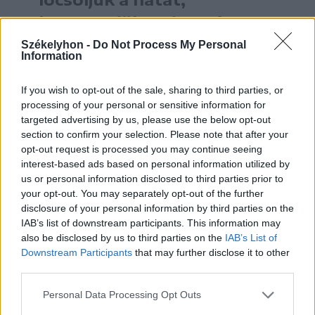
kevergetjük a vizet, és
sosem hűtjük 31 fok alá a
Székelyhon -
Do Not Process My Personal
Information
vizet. Ugyanakkor, ha azt
látjuk, hogy a gyerek fázik,
If you wish to opt-out of the sale, sharing to third parties, or
processing of your personal or sensitive information for
didereg, kék a szája, azonnal
targeted advertising by us, please use the below opt-out
vegyük ki. Vagy ha ő azt
section to confirm your selection. Please note that after your
opt-out request is processed you may continue seeing
mondja első perctől, hogy ez
interest-based ads based on personal information utilized by
neki kellemetlen, akkor ezt
us or personal information disclosed to third parties prior to
your opt-out. You may separately opt-out of the further
nem szabad erőltetni. Akkor
disclosure of your personal information by third parties on the
ez azt jelenti, hogy neki ez
IAB’s list of downstream participants. This information may
also be disclosed by us to third parties on the
IAB’s List of
nem hatásos”
Downstream Participants
that may further disclose it to other
third parties.
– mondja a doktornő. Rámutat, a
Personal Data Processing Opt Outs
hidegvizes borogatás a homlokra vagy a