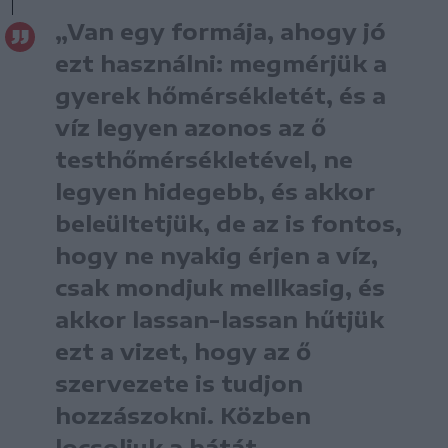
„Van egy formája, ahogy jó
ezt használni: megmérjük a
gyerek hőmérsékletét, és a
víz legyen azonos az ő
testhőmérsékletével, ne
legyen hidegebb, és akkor
beleültetjük, de az is fontos,
hogy ne nyakig érjen a víz,
csak mondjuk mellkasig, és
akkor lassan-lassan hűtjük
ezt a vizet, hogy az ő
szervezete is tudjon
hozzászokni. Közben
locsoljuk a hátát,