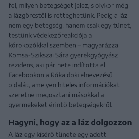
fel, milyen betegséget jelez, s olykor még
a lázgörcstől is retteghetünk. Pedig a láz
nem egy betegség, hanem csak egy tünet,
testünk védekezőreakciója a
kórokozókkal szemben – magyarázza
Komsa-Szikszai Sára gyerekgyógyász
rezidens, aki pár hete indította el
Facebookon a Róka doki elnevezésű
oldalát, amelyen hiteles információkat
szeretne megosztani másokkal a
gyermekeket érintő betegségekről.
Hagyni, hogy az a láz dolgozzon
A láz egy kísérő tünete egy adott