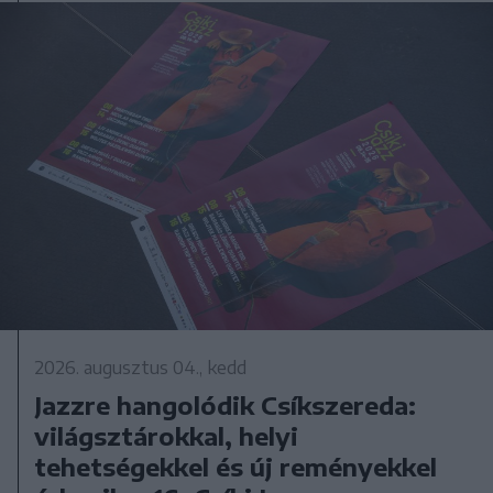
2026. augusztus 04., kedd
Jazzre hangolódik Csíkszereda:
világsztárokkal, helyi
tehetségekkel és új reményekkel