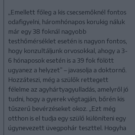
„Emellett főleg a kis csecsemőknél fontos
odafigyelni, háromhónapos korukig náluk
már egy 38 foknál nagyobb
testhőmérséklet esetén is nagyon fontos,
hogy konzultáljunk orvosokkal, ahogy a 3-
6 hónaposok esetén is a 39 fok fölött
ugyanez a helyzet” – javasolja a doktornő.
Hozzáteszi, még a szülők rettegett
félelme az agyhártyagyulladás, amelyről jó
tudni, hogy a gyerek végtagján, bőrén kis
tűszerű bevérzéseket okoz. „Ezt még
otthon is el tudja egy szülő különíteni egy
úgynevezett üvegpohár teszttel. Hogyha