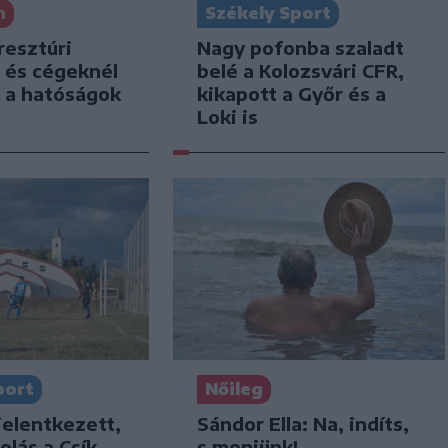
n
Székely Sport
resztúri
Nagy pofonba szaladt
 és cégeknél
belé a Kolozsvári CFR,
k a hatóságok
kikapott a Győr és a
Loki is
port
Nőileg
jelentkezett,
Sándor Ella: Na, indíts,
olás a Csík
s menjünk!