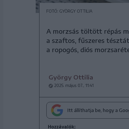
FOTÓ: GYÖRGY OTTILIA
A morzsás töltött répás mu
a szaftos, fűszeres tésztá
a ropogós, diós morzsarét
György Ottilia
2025. május 07., 11:41
Itt állíthatja be, hogy a Go
Hozzávalók: