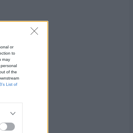
sonal or
ection to
ou may
 personal
out of the
 downstream
B’s List of