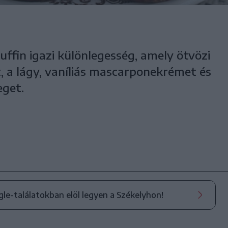
ffin igazi különlegesség, amely ötvözi
t, a lágy, vaníliás mascarponekrémet és
eget.
ogle-találatokban elöl legyen a Székelyhon!