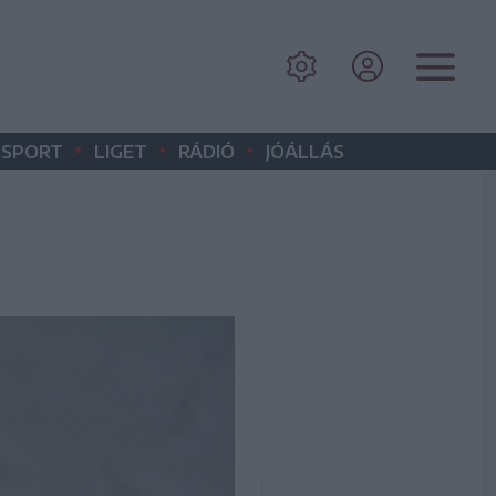
•
•
•
SPORT
LIGET
RÁDIÓ
JÓÁLLÁS