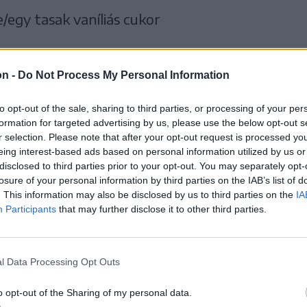
e/egy tasak vaníliás cukor
on -
Do Not Process My Personal Information
darálva
to opt-out of the sale, sharing to third parties, or processing of your per
formation for targeted advertising by us, please use the below opt-out s
r selection. Please note that after your opt-out request is processed y
eing interest-based ads based on personal information utilized by us or
disclosed to third parties prior to your opt-out. You may separately opt-
losure of your personal information by third parties on the IAB’s list of
. This information may also be disclosed by us to third parties on the
IA
Participants
that may further disclose it to other third parties.
l Data Processing Opt Outs
zeljük. A száraz hozzávalókat egy edénybe
 szódabikarbóna, fahéj, és só. Összekeverjük. A
o opt-out of the Sharing of my personal data.