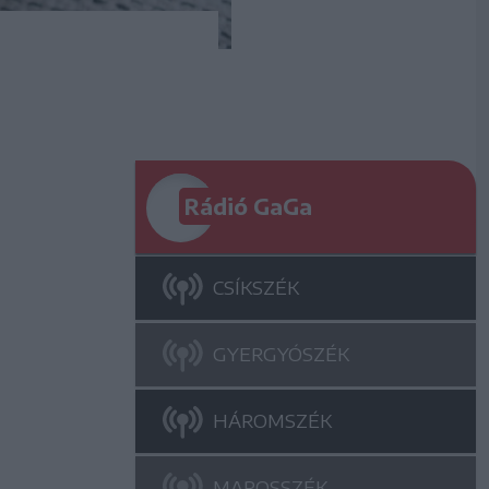
Rádió GaGa
CSÍKSZÉK
GYERGYÓSZÉK
HÁROMSZÉK
MAROSSZÉK