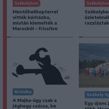
Székelyho
Székelyhon
Székelyke
Mentőhelikopterrel
üzleteknél
vitték kórházba,
razziázta
miután kiemelték a
Marosból – frissítve
Krónika
Székely S
A Majka-ügy csak a
Egy újonc 
jéghegy csúcsa, be
több átsor