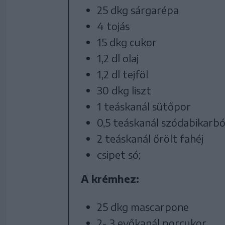
25 dkg sárgarépa
4 tojás
15 dkg cukor
1,2 dl olaj
1,2 dl tejföl
30 dkg liszt
1 teáskanál sütőpor
0,5 teáskanál szódabikarb
2 teáskanál őrölt fahéj
csipet só;
A krémhez:
25 dkg mascarpone
2- 3 evőkanál porcukor