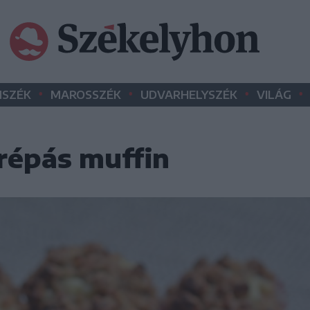
•
•
•
•
SZÉK
MAROSSZÉK
UDVARHELYSZÉK
VILÁG
 répás muffin