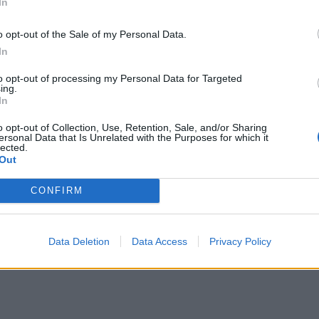
In
 összedolgozzuk: tejföl, olaj, tojások és a
zzávalókat gyors és határozott
o opt-out of the Sale of my Personal Data.
asszává dolgozzuk. A morzsához a
In
 A krémhez a mascarponet elkeverjük a
to opt-out of processing my Personal Data for Targeted
ing.
uffinforma mélyedéseibe muffinpapírt teszünk
In
 tésztával, mindegyikbe egy teáskanál
o opt-out of Collection, Use, Retention, Sale, and/or Sharing
ersonal Data that Is Unrelated with the Purposes for which it
majd szórunk rá a morzsából. 180 fokra
lected.
Out
 sütéssel kb 20-25 perc alatt megsütjük a
ük teljesen.
CONFIRM
Data Deletion
Data Access
Privacy Policy