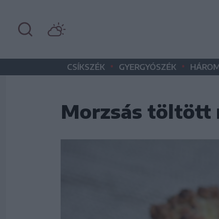
•
•
CSÍKSZÉK
GYERGYÓSZÉK
HÁROM
Morzsás töltött