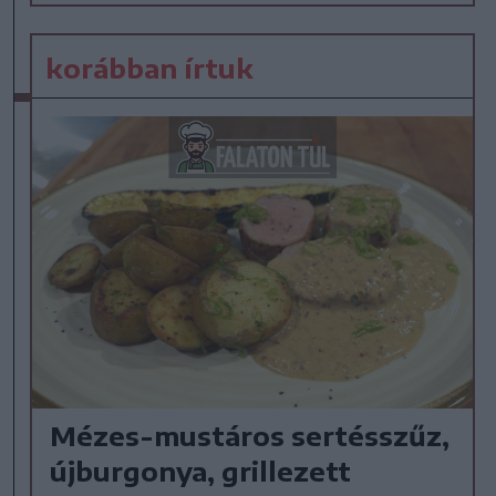
korábban írtuk
Mézes-mustáros sertésszűz,
újburgonya, grillezett