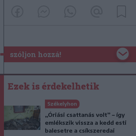
szóljon hozzá!
Ezek is érdekelhetik
Székelyhon
„Óriási csattanás volt” – így
emlékszik vissza a kedd esti
balesetre a csíkszeredai