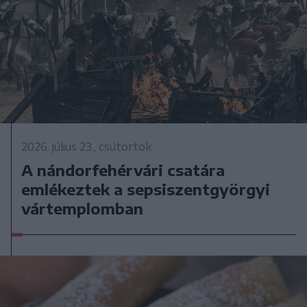
2026. július 23., csütörtök
A nándorfehérvári csatára
emlékeztek a sepsiszentgyörgyi
vártemplomban