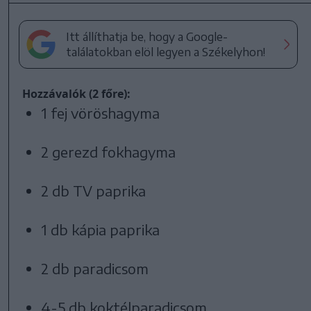
Itt állíthatja be, hogy a Google-
találatokban elöl legyen a Székelyhon!
Hozzávalók (2 főre):
1 fej vöröshagyma
2 gerezd fokhagyma
2 db TV paprika
1 db kápia paprika
2 db paradicsom
4-5 db koktélparadicsom