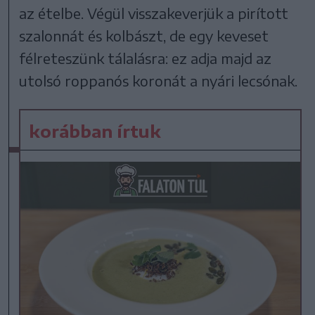
az ételbe. Végül visszakeverjük a pirított
szalonnát és kolbászt, de egy keveset
félreteszünk tálalásra: ez adja majd az
utolsó roppanós koronát a nyári lecsónak.
korábban írtuk