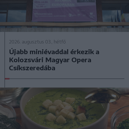
2026. augusztus 03., hétfő
Újabb miniévaddal érkezik a
Kolozsvári Magyar Opera
Csíkszeredába