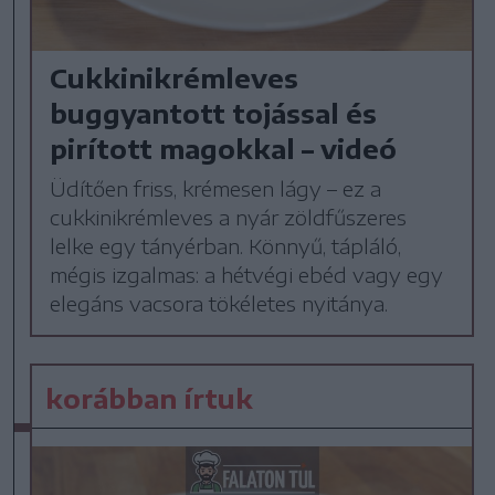
Cukkinikrémleves
buggyantott tojással és
pirított magokkal – videó
Üdítően friss, krémesen lágy – ez a
cukkinikrémleves a nyár zöldfűszeres
lelke egy tányérban. Könnyű, tápláló,
mégis izgalmas: a hétvégi ebéd vagy egy
elegáns vacsora tökéletes nyitánya.
korábban írtuk