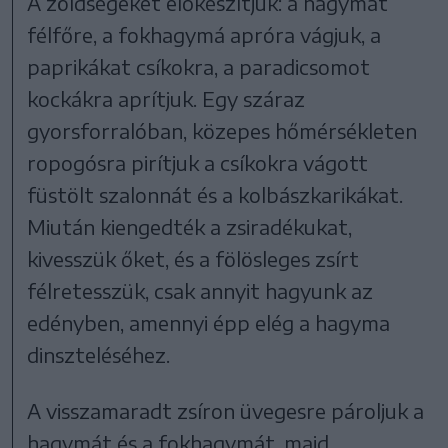
A zöldségeket előkészítjük: a hagymát
félfőre, a fokhagymá apróra vágjuk, a
paprikákat csíkokra, a paradicsomot
kockákra aprítjuk. Egy száraz
gyorsforralóban, közepes hőmérsékleten
ropogósra pirítjuk a csíkokra vágott
füstölt szalonnát és a kolbászkarikákat.
Miután kiengedték a zsiradékukat,
kivesszük őket, és a fölösleges zsírt
félretesszük, csak annyit hagyunk az
edényben, amennyi épp elég a hagyma
dinszteléséhez.
A visszamaradt zsíron üvegesre pároljuk a
hagymát és a fokhagymát, majd