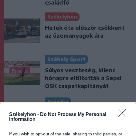
családfő
Székelyhon
Hetek óta először csökkent
az üzemanyagok ára
Székely Sport
Súlyos veszteség, kilenc
hónapra eltiltották a Sepsi
OSK csapatkapitányát
Krónika
Meddig használható még a
Székelyhon -
Do Not Process My Personal
Information
régi személyi?
If you wish to opt-out of the sale, sharing to third parties, or