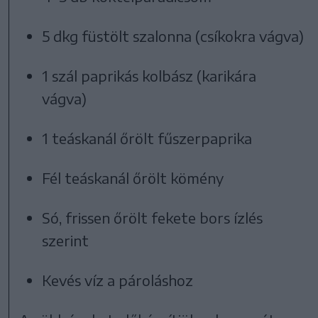
5 dkg füstölt szalonna (csíkokra vágva)
1 szál paprikás kolbász (karikára
vágva)
1 teáskanál őrölt fűszerpaprika
Fél teáskanál őrölt kömény
Só, frissen őrölt fekete bors ízlés
szerint
Kevés víz a pároláshoz