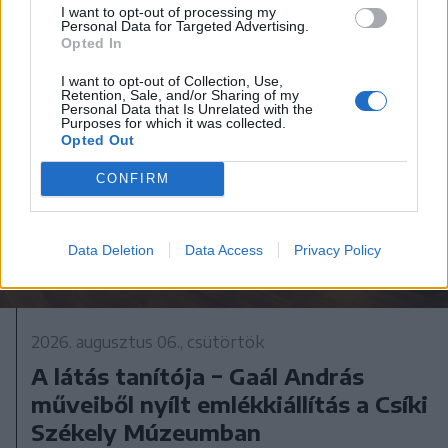
I want to opt-out of processing my
Personal Data for Targeted Advertising.
Opted In
I want to opt-out of Collection, Use,
Retention, Sale, and/or Sharing of my
Personal Data that Is Unrelated with the
Purposes for which it was collected.
Opted Out
CONFIRM
Data Deletion
Data Access
Privacy Policy
2026. augusztus 06., csütörtök
A látás tanítója − Gaál András
műveiből nyílt emlékkiállítás a Csíki
Székely Múzeumban