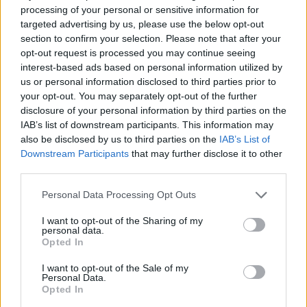
processing of your personal or sensitive information for
Székely Sport
targeted advertising by us, please use the below opt-out
section to confirm your selection. Please note that after your
Stabil védekezés és
opt-out request is processed you may continue seeing
céltudatos támadás – így
interest-based ads based on personal information utilized by
készült a Farul ellen az FK
us or personal information disclosed to third parties prior to
your opt-out. You may separately opt-out of the further
disclosure of your personal information by third parties on the
Nőileg
IAB’s list of downstream participants. This information may
Sándor Ella: Na, indíts, s
also be disclosed by us to third parties on the
IAB’s List of
Downstream Participants
that may further disclose it to other
menjünk!
third parties.
Personal Data Processing Opt Outs
I want to opt-out of the Sharing of my
personal data.
Opted In
I want to opt-out of the Sale of my
Personal Data.
A rovat további cikkei
Opted In