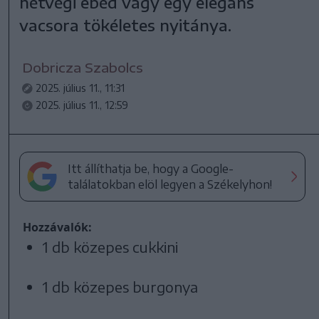
hétvégi ebéd vagy egy elegáns
vacsora tökéletes nyitánya.
Dobricza Szabolcs
2025. július 11., 11:31
2025. július 11., 12:59
Itt állíthatja be, hogy a Google-
találatokban elöl legyen a Székelyhon!
Hozzávalók:
1 db közepes cukkini
1 db közepes burgonya