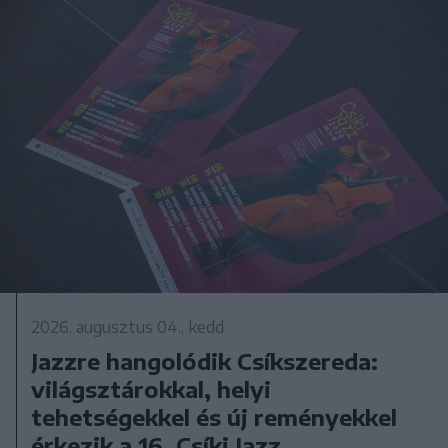
2026. augusztus 04., kedd
Jazzre hangolódik Csíkszereda:
világsztárokkal, helyi
tehetségekkel és új reményekkel
érkezik a 16. Csíki Jazz