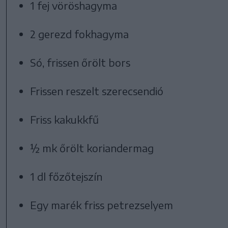
1 fej vöröshagyma
2 gerezd fokhagyma
Só, frissen őrölt bors
Frissen reszelt szerecsendió
Friss kakukkfű
½ mk őrölt koriandermag
1 dl főzőtejszín
Egy marék friss petrezselyem