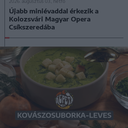
2026. augusztus 03., hétfő
Újabb miniévaddal érkezik a
Kolozsvári Magyar Opera
Csíkszeredába