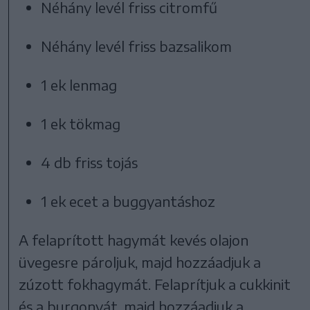
Néhány levél friss citromfű
Néhány levél friss bazsalikom
1 ek lenmag
1 ek tökmag
4 db friss tojás
1 ek ecet a buggyantáshoz
A felaprított hagymát kevés olajon
üvegesre pároljuk, majd hozzáadjuk a
zúzott fokhagymát. Felaprítjuk a cukkinit
és a burgonyát, majd hozzáadjuk a