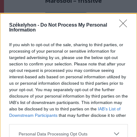
Marosból – frissítve
Székely Sport
Székelyhon -
Do Not Process My Personal
Nagy pofonba szaladt belé a
Information
Kolozsvári CFR, kikapott a
Győr és a Loki is
If you wish to opt-out of the sale, sharing to third parties, or
processing of your personal or sensitive information for
targeted advertising by us, please use the below opt-out
Krónika
section to confirm your selection. Please note that after your
A Majka-ügy csak a jéghegy
opt-out request is processed you may continue seeing
interest-based ads based on personal information utilized by
csúcsa, be kellene fejezni a
us or personal information disclosed to third parties prior to
magyar–magyar acsarkodást
your opt-out. You may separately opt-out of the further
disclosure of your personal information by third parties on the
Székely Sport
IAB’s list of downstream participants. This information may
also be disclosed by us to third parties on the
IAB’s List of
Egy újonc jelentkezett, több
Downstream Participants
that may further disclose it to other
átsorolás a Csík körzeti
third parties.
focibajnokság új idényében
Personal Data Processing Opt Outs