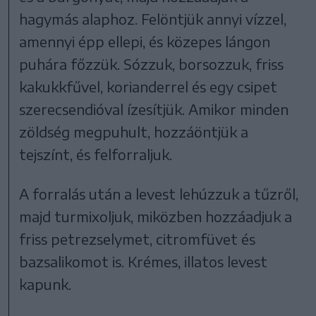
hagymás alaphoz. Felöntjük annyi vízzel,
amennyi épp ellepi, és közepes lángon
puhára főzzük. Sózzuk, borsozzuk, friss
kakukkfűvel, korianderrel és egy csipet
szerecsendióval ízesítjük. Amikor minden
zöldség megpuhult, hozzáöntjük a
tejszínt, és felforraljuk.
A forralás után a levest lehúzzuk a tűzről,
majd turmixoljuk, miközben hozzáadjuk a
friss petrezselymet, citromfüvet és
bazsalikomot is. Krémes, illatos levest
kapunk.