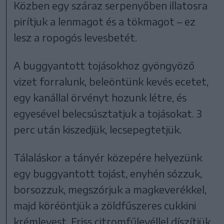
Közben egy száraz serpenyőben illatosra
pirítjuk a lenmagot és a tökmagot – ez
lesz a ropogós levesbetét.
A buggyantott tojásokhoz gyöngyöző
vizet forralunk, beleöntünk kevés ecetet,
egy kanállal örvényt hozunk létre, és
egyesével belecsúsztatjuk a tojásokat. 3
perc után kiszedjük, lecsepegtetjük.
Tálaláskor a tányér közepére helyezünk
egy buggyantott tojást, enyhén sózzuk,
borsozzuk, megszórjuk a magkeverékkel,
majd köréöntjük a zöldfűszeres cukkini
krémlevest. Friss citromfűlevéllel díszítjük.