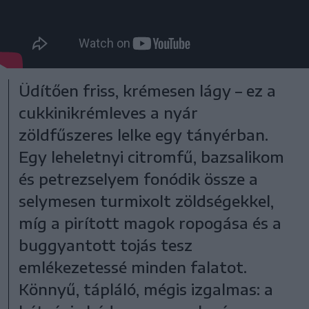
Üdítően friss, krémesen lágy – ez a
cukkinikrémleves a nyár
zöldfűszeres lelke egy tányérban.
Egy leheletnyi citromfű, bazsalikom
és petrezselyem fonódik össze a
selymesen turmixolt zöldségekkel,
míg a pirított magok ropogása és a
buggyantott tojás tesz
emlékezetessé minden falatot.
Könnyű, tápláló, mégis izgalmas: a