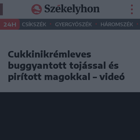
•
•
•
24H
CSÍKSZÉK
GYERGYÓSZÉK
HÁROMSZÉK
Cukkinikrémleves
buggyantott tojással és
pirított magokkal – videó