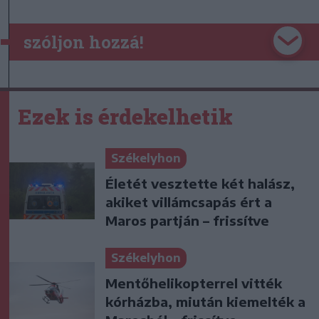
szóljon hozzá!
Ezek is érdekelhetik
Székelyhon
Életét vesztette két halász,
akiket villámcsapás ért a
Maros partján – frissítve
Székelyhon
Mentőhelikopterrel vitték
kórházba, miután kiemelték a