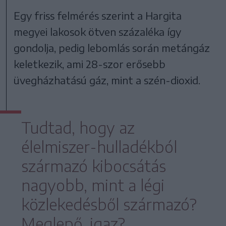
Egy friss felmérés szerint a Hargita
megyei lakosok ötven százaléka így
gondolja, pedig lebomlás során metángáz
keletkezik, ami 28-szor erősebb
üvegházhatású gáz, mint a szén-dioxid.
Tudtad, hogy az
élelmiszer-hulladékból
származó kibocsátás
nagyobb, mint a légi
közlekedésből származó?
Meglepő, igaz?