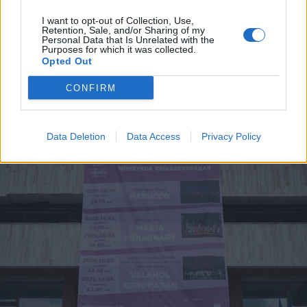
Jazzre hangolódik Csíkszereda:
világsztárokkal, helyi
I want to opt-out of Collection, Use,
Retention, Sale, and/or Sharing of my
tehetségekkel és új reményekkel
Personal Data that Is Unrelated with the
Purposes for which it was collected.
érkezik a 16. Csíki Jazz
Opted Out
CONFIRM
Data Deletion
Data Access
Privacy Policy