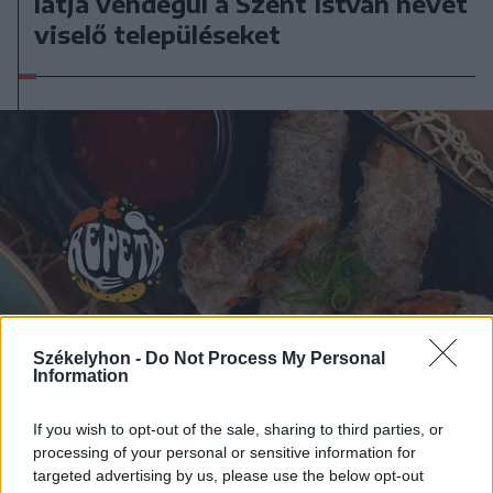
látja vendégül a Szent István nevét
viselő településeket
Székelyhon -
Do Not Process My Personal
Information
If you wish to opt-out of the sale, sharing to third parties, or
processing of your personal or sensitive information for
2026. augusztus 05., szerda
targeted advertising by us, please use the below opt-out