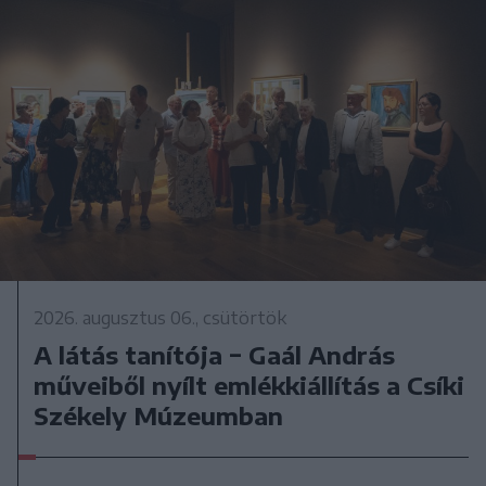
2026. augusztus 06., csütörtök
A látás tanítója − Gaál András
műveiből nyílt emlékkiállítás a Csíki
Székely Múzeumban