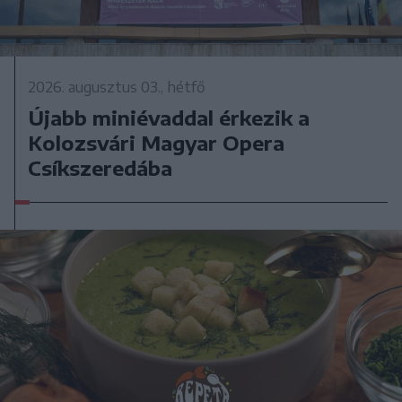
2026. augusztus 03., hétfő
Újabb miniévaddal érkezik a
Kolozsvári Magyar Opera
Csíkszeredába