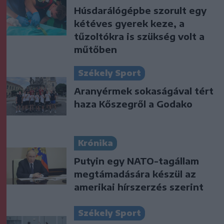
Húsdarálógépbe szorult egy
kétéves gyerek keze, a
tűzoltókra is szükség volt a
műtőben
Székely Sport
Aranyérmek sokaságával tért
haza Kőszegről a Godako
Krónika
Putyin egy NATO-tagállam
megtámadására készül az
amerikai hírszerzés szerint
Székely Sport