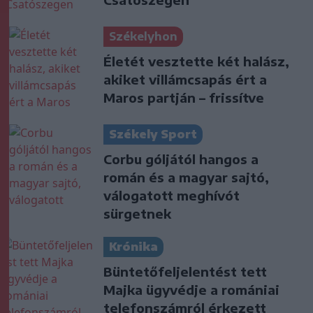
Székelyhon
Életét vesztette két halász,
akiket villámcsapás ért a
Maros partján – frissítve
Székely Sport
Corbu góljától hangos a
román és a magyar sajtó,
válogatott meghívót
sürgetnek
Krónika
Büntetőfeljelentést tett
Majka ügyvédje a romániai
telefonszámról érkezett