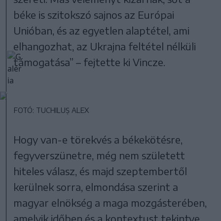
béke is szitokszó sajnos az Európai
Unióban, és az egyetlen alaptétel, ami
elhangozhat, az Ukrajna feltétel nélküli
támogatása” – fejtette ki Vincze.
FOTÓ: TUCHILUȘ ALEX
Hogy van-e törekvés a békekötésre,
fegyverszünetre, még nem született
hiteles válasz, és majd szeptembertől
kerülnek sorra, elmondása szerint a
magyar elnökség a maga mozgásterében,
amelyik időben és a kontextust tekintve