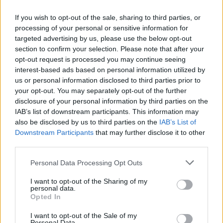
Bóka János.
If you wish to opt-out of the sale, sharing to third parties, or
processing of your personal or sensitive information for
targeted advertising by us, please use the below opt-out
A felszólalók sorában ült Valentin Stan
section to confirm your selection. Please note that after your
történész, politikai elemző is, aki nemcsak
opt-out request is processed you may continue seeing
interest-based ads based on personal information utilized by
fontosnak, hanem egyedülállónak is
us or personal information disclosed to third parties prior to
nevezte Magyarország szerepét a
your opt-out. You may separately opt-out of the further
disclosure of your personal information by third parties on the
nemzetközi helyzetben.
IAB’s list of downstream participants. This information may
also be disclosed by us to third parties on the
IAB’s List of
Downstream Participants
that may further disclose it to other
third parties.
Külföld
Politika
Tusványos 2024
Personal Data Processing Opt Outs
I want to opt-out of the Sharing of my
personal data.
Opted In
I want to opt-out of the Sale of my
Personal Data.