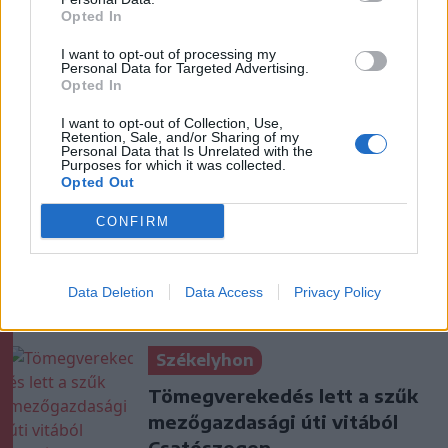
Opted In
I want to opt-out of processing my
Personal Data for Targeted Advertising.
Opted In
I want to opt-out of Collection, Use,
Retention, Sale, and/or Sharing of my
Personal Data that Is Unrelated with the
Purposes for which it was collected.
Opted Out
szóljon hozzá!
CONFIRM
Ezek is érdekelhetik
Data Deletion
Data Access
Privacy Policy
Székelyhon
Tömegverekedés lett a szűk
mezőgazdasági úti vitából
Csatószegen