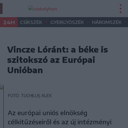
•
•
•
24H
CSÍKSZÉK
GYERGYÓSZÉK
HÁROMSZÉK
Vincze Lóránt: a béke is
szitokszó az Európai
Unióban
FOTÓ: TUCHILUȘ ALEX
Az európai uniós elnökség
célkitűzéseiről és az új intézményi