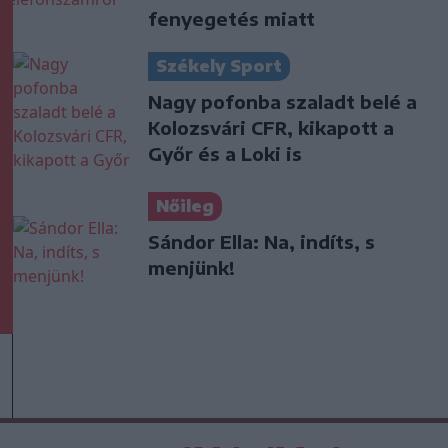
fenyegetés miatt
Székely Sport
Nagy pofonba szaladt belé a
Kolozsvári CFR, kikapott a
Győr és a Loki is
Nőileg
Sándor Ella: Na, indíts, s
menjünk!