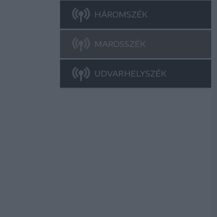
HÁROMSZÉK
MAROSSZÉK
UDVARHELYSZÉK