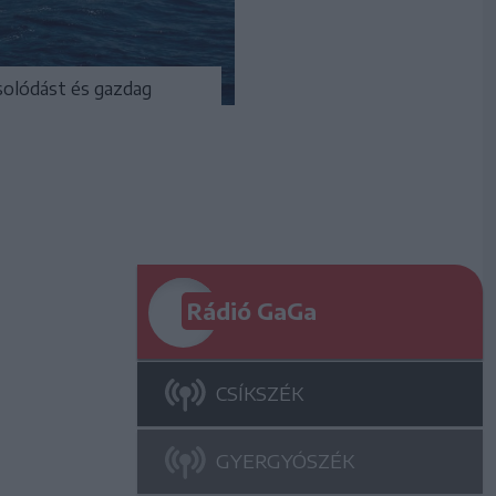
solódást és gazdag
Rádió GaGa
CSÍKSZÉK
GYERGYÓSZÉK