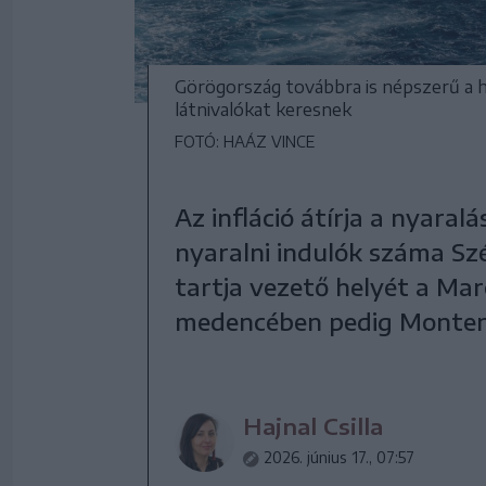
Görögország továbbra is népszerű a ha
látnivalókat keresnek
FOTÓ: HAÁZ VINCE
Az infláció átírja a nyaral
nyaralni indulók száma Sz
tartja vezető helyét a Mar
medencében pedig Monten
Hajnal Csilla
2026. június 17., 07:57