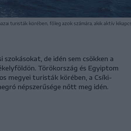
zai turisták körében, főleg azok számára, akik aktív kikapc
ási szokásokat, de idén sem csökken a
ékelyföldön. Törökország és Egyiptom
os megyei turisták körében, a Csíki-
egró népszerűsége nőtt meg idén.