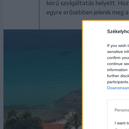
körű szolgáltatás helyett. Ho
egyre erősebben jelenik meg a
Székelyh
If you wish 
sensitive in
confirm you
continue se
information 
further disc
participants
Downstream 
Persona
I want t