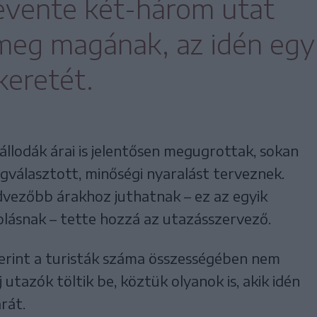
évente két-három utat
meg magának, az idén egy
 keretét.
állodák árai is jelentősen megugrottak, sokan
választott, minőségi nyaralást terveznek.
dvezőbb árakhoz juthatnak – ez az egyik
lásnak – tette hozzá az utazásszervező.
zerint a turisták száma összességében nem
utazók töltik be, köztük olyanok is, akik idén
rát.