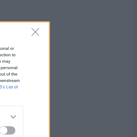
sonal or
ection to
ou may
 personal
out of the
 downstream
B’s List of