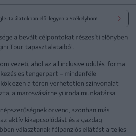
ogle-találatokban elöl legyen a Székelyhon!
ége a bevált célpontokat részesíti előnyben
gini Tour tapasztalataiból.
m vezeti, ahol az all inclusive üdülési forma
étkezés és tengerpart – mindenféle
kök ezen a téren verhetetlen színvonalat
iszta, a marosvásárhelyi iroda munkatársa.
n népszerűségnek örvend, azonban más
 az aktív kikapcsolódást és a gazdag
ebben választanak félpanziós ellátást a teljes