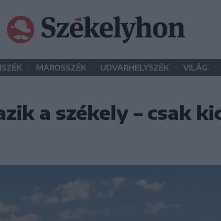
•
•
•
•
SZÉK
MAROSSZÉK
UDVARHELYSZÉK
VILÁG
azik a székely – csak ki