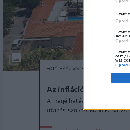
Opted 
I want t
Opted 
I want 
Advertis
Opted 
I want t
of my P
was col
Opted 
FOTÓ: HAÁZ VINCE
Az infláció átrendezi a
A megélhetési költségek és az 
utazási szokásokban is. Balizs 