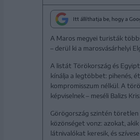
Itt állíthatja be, hogy a Go
A Maros megyei turisták többs
– derül ki a marosvásárhelyi El
A listát Törökország és Egyipto
kínálja a legtöbbet: pihenés, 
kompromisszum nélkül. A törö
képviselnek – meséli Balizs Kr
Görögország szintén töretle
közönséget vonz: azokat, akik
látnivalókat keresik, és szíves