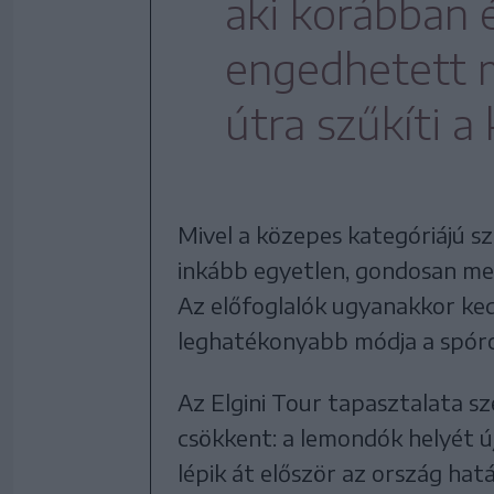
aki korábban 
engedhetett 
útra szűkíti a
Mivel a közepes kategóriájú sz
inkább egyetlen, gondosan meg
Az előfoglalók ugyanakkor ke
leghatékonyabb módja a spóro
Az Elgini Tour tapasztalata s
csökkent: a lemondók helyét új 
lépik át először az ország hatá