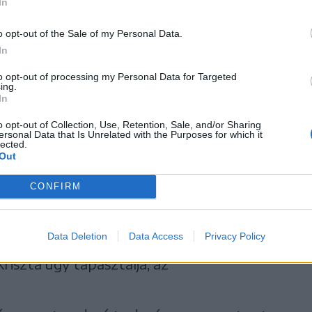
In
o opt-out of the Sale of my Personal Data.
In
to opt-out of processing my Personal Data for Targeted
ing.
In
o opt-out of Collection, Use, Retention, Sale, and/or Sharing
ersonal Data that Is Unrelated with the Purposes for which it
lected.
Out
CONFIRM
 prioritásokat
Data Deletion
Data Access
Privacy Policy
infláció emelkedése érezteti hatását az
Kriszta úgy tapasztalja, az