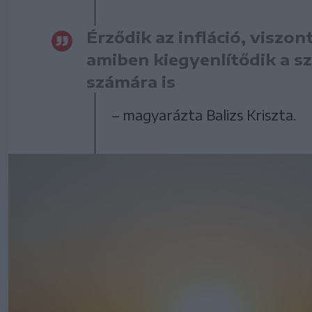
Érződik az infláció, viszo
amiben kiegyenlítődik a sz
számára is
– magyarázta Balizs Kriszta.