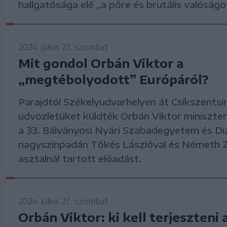
hallgatósága elé „a pőre és brutális valóságo
2024. július 27., szombat
Mit gondol Orbán Viktor a
„megtébolyodott” Európáról?
Parajdtól Székelyudvarhelyen át Csíkszents
üdvözletüket küldték Orbán Viktor miniszter
a 33. Bálványosi Nyári Szabadegyetem és D
nagyszínpadán Tőkés Lászlóval és Németh Z
asztalnál tartott előadást.
2024. július 27., szombat
Orbán Viktor: ki kell terjeszteni