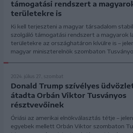
támogatási rendszert a magyarok
területekre is
Ki kell terjeszteni a magyar társadalom stabi
szolgáló támogatási rendszert a magyarok l
területekre az országhatáron kívülre is – jele
magyar miniszterelnök szombaton Tusványo
2024. július 27., szombat
Donald Trump szívélyes üdvözlet
átadta Orbán Viktor Tusványos
résztvevőinek
Óriási az amerikai elnökválasztás tétje – jelen
egyebek mellett Orbán Viktor szombaton T