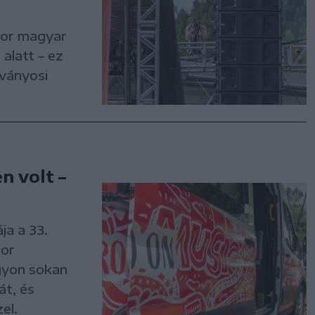
tor magyar
alatt – ez
ványosi
n volt –
ja a 33.
bor
agyon sokan
át, és
el.