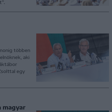
t”.
imonig többen
elnöknek, aki
iáktábor
solttal egy
 a magyar