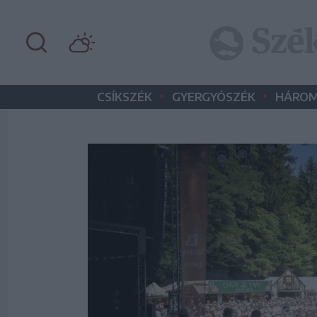
•
•
CSÍKSZÉK
GYERGYÓSZÉK
HÁROM