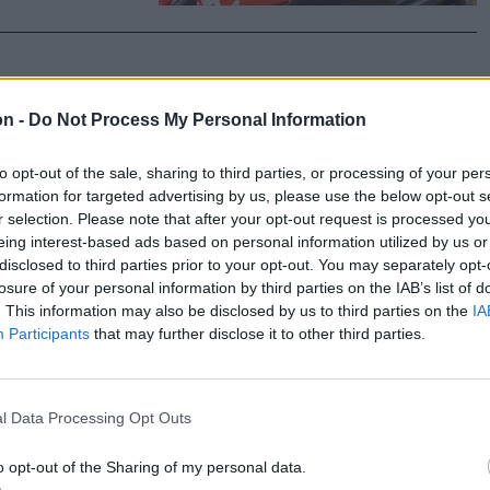
on -
Do Not Process My Personal Information
 idei
to opt-out of the sale, sharing to third parties, or processing of your per
formation for targeted advertising by us, please use the below opt-out s
 de annál
r selection. Please note that after your opt-out request is processed y
eing interest-based ads based on personal information utilized by us or
bat este
disclosed to third parties prior to your opt-out. You may separately opt-
S Street
losure of your personal information by third parties on the IAB’s list of
y meg a Vega
. This information may also be disclosed by us to third parties on the
IA
Participants
that may further disclose it to other third parties.
l Data Processing Opt Outs
o opt-out of the Sharing of my personal data.