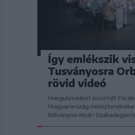
Így emlékszik vi
Tusványosra Orb
rövid videó
Hangulatvideót posztolt Faceb
Magyarország miniszterelnöke 
Bálványosi Nyári Szabadegyete