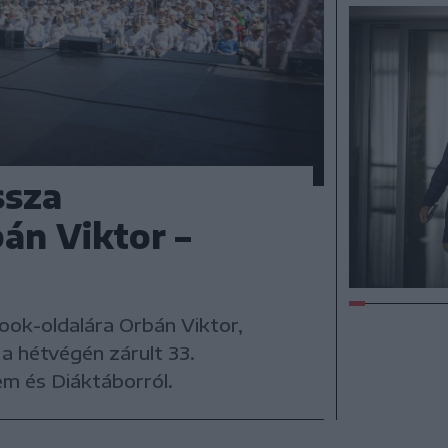
ssza
án Viktor –
ook-oldalára Orbán Viktor,
a hétvégén zárult 33.
m és Diáktáborról.