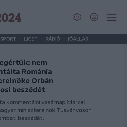
2024
•
•
•
SPORT
LIGET
RÁDIÓ
JÓÁLLÁS
megértük: nem
tálta Románia
erelnöke Orbán
osi beszédét
ta kommentálni vasárnap Marcel
magyar miniszterelnök Tusványoson
ombati beszédét.