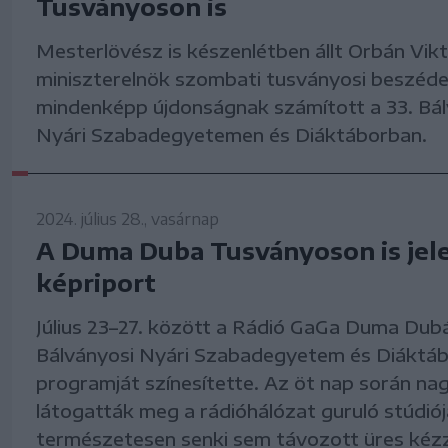
Tusványoson is
Mesterlövész is készenlétben állt Orbán Vik
miniszterelnök szombati tusványosi beszéde 
mindenképp újdonságnak számított a 33. Bál
Nyári Szabadegyetemen és Diáktáborban.
2024. július 28., vasárnap
A Duma Duba Tusványoson is jele
képriport
Július 23–27. között a Rádió GaGa Duma Dubá
Bálványosi Nyári Szabadegyetem és Diáktá
programját színesítette. Az öt nap során n
látogatták meg a rádióhálózat guruló stúdiój
természetesen senki sem távozott üres kézz