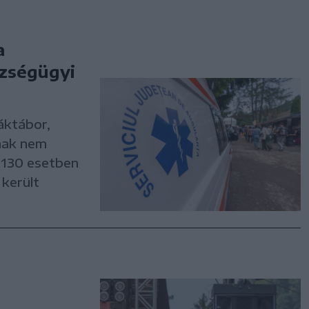
a
zségügyi
iáktábor,
nak nem
n 130 esetben
 került