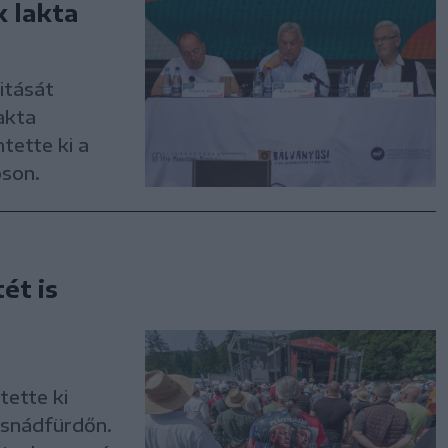
 lakta
litását
akta
ntette ki a
son.
ét is
tette ki
usnádfürdőn.