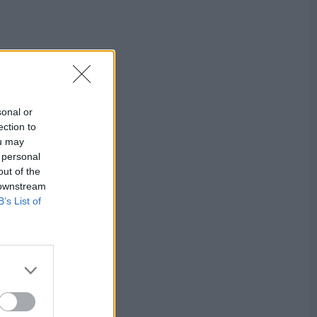
sonal or
ection to
ou may
 personal
out of the
 downstream
B’s List of