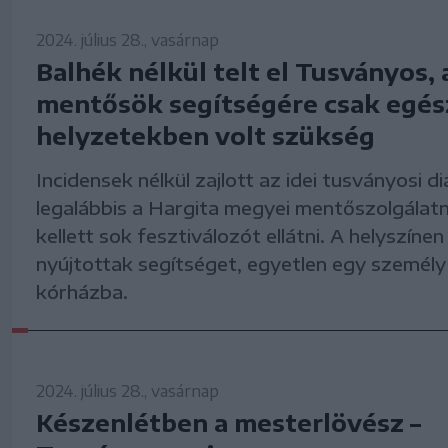
2024. július 28., vasárnap
Balhék nélkül telt el Tusványos, 
mentősök segítségére csak egés
helyzetekben volt szükség
Incidensek nélkül zajlott az idei tusványosi d
legalábbis a Hargita megyei mentőszolgálat
kellett sok fesztiválozót ellátni. A helyszíne
nyújtottak segítséget, egyetlen egy személy
kórházba.
2024. július 28., vasárnap
Készenlétben a mesterlövész –