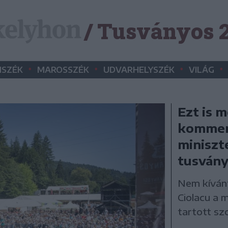
/ Tusványos 
•
•
•
•
SZÉK
MAROSSZÉK
UDVARHELYSZÉK
VILÁG
Ezt is 
kommen
miniszt
tusvány
Nem kíván
Ciolacu a 
tartott sz