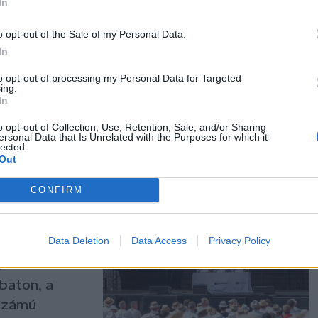
on is
In
o opt-out of the Sale of my Personal Data.
ványos
In
képest az
lentősen
to opt-out of processing my Personal Data for Targeted
ing.
tábor
In
o opt-out of Collection, Use, Retention, Sale, and/or Sharing
ersonal Data that Is Unrelated with the Purposes for which it
lected.
Out
CONFIRM
denkinek
vágják
Data Deletion
Data Access
Privacy Policy
e
baton, a
yszámú