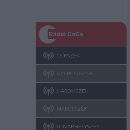
Rádió GaGa
CSÍKSZÉK
GYERGYÓSZÉK
HÁROMSZÉK
MAROSSZÉK
UDVARHELYSZÉK