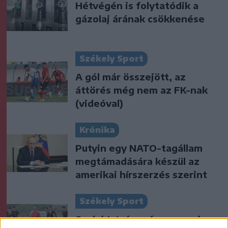
Hétvégén is folytatódik a
gázolaj árának csökkenése
Székely Sport
A gól már összejött, az
áttörés még nem az FK-nak
(videóval)
Krónika
Putyin egy NATO-tagállam
megtámadására készül az
amerikai hírszerzés szerint
Székely Sport
Szabó István: négy vereség