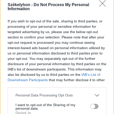
után egyre nehezebb, de
Székelyhon -
Do Not Process My Personal
jönni fognak a jó eredmények
Information
If you wish to opt-out of the sale, sharing to third parties, or
Nőileg
processing of your personal or sensitive information for
B. Máthé Zsuzsa: Az élet
targeted advertising by us, please use the below opt-out
„doktoriját” végeztem el az
section to confirm your selection. Please note that after your
opt-out request is processed you may continue seeing
epilepsziámmal
interest-based ads based on personal information utilized by
us or personal information disclosed to third parties prior to
your opt-out. You may separately opt-out of the further
disclosure of your personal information by third parties on the
IAB’s list of downstream participants. This information may
also be disclosed by us to third parties on the
IAB’s List of
Downstream Participants
that may further disclose it to other
A rovat további cikkei
third parties.
Personal Data Processing Opt Outs
I want to opt-out of the Sharing of my
personal data.
Opted In