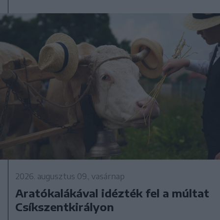
2026. augusztus 09., vasárnap
Aratókalákával idézték fel a múltat
Csíkszentkirályon