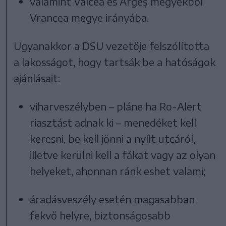
valamint Vâlcea és Argeș megyékből
Vrancea megye irányába.
Ugyanakkor a DSU vezetője felszólította
a lakosságot, hogy tartsák be a hatóságok
ajánlásait:
viharveszélyben – pláne ha Ro-Alert
riasztást adnak ki – menedéket kell
keresni, be kell jönni a nyílt utcáról,
illetve kerülni kell a fákat vagy az olyan
helyeket, ahonnan ránk eshet valami;
áradásveszély esetén magasabban
fekvő helyre, biztonságosabb