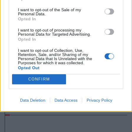
I want to opt-out of the Sale of my
Personal Data.
Opted In
I want to opt-out of processing my
Personal Data for Targeted Advertising.
Opted In
I want to opt-out of Collection, Use,
Retention, Sale, and/or Sharing of my
Personal Data that Is Unrelated with the
Purposes for which it was collected.
Opted Out
2026. augusztus 09., vasárnap
CONFIRM
Fejszékkel támadtak a mentősökre
egy TikTokon terjedő álhír miatt –
Data Deletion
Data Access
Privacy Policy
videóval