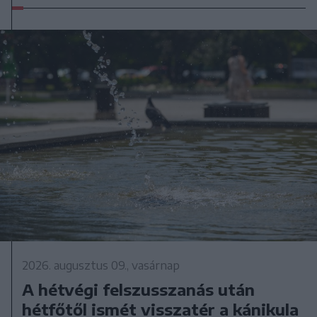
2026. augusztus 09., vasárnap
A hétvégi felszusszanás után
hétfőtől ismét visszatér a kánikula