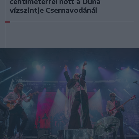
centiméterrel nőtt a Duna
vízszintje Csernavodánál