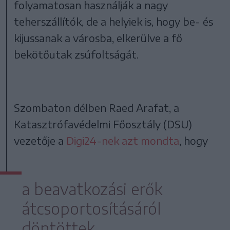
folyamatosan használják a nagy
teherszállítók, de a helyiek is, hogy be- és
kijussanak a városba, elkerülve a fő
bekötőutak zsúfoltságát.
Szombaton délben Raed Arafat, a
Katasztrófavédelmi Főosztály (DSU)
vezetője a
Digi24-nek azt mondta
, hogy
a beavatkozási erők
átcsoportosításáról
döntöttek.