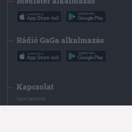
Médiatér alkalmazás
Rádió GaGa alkalmazás
Kapcsolat
Írjon nekünk