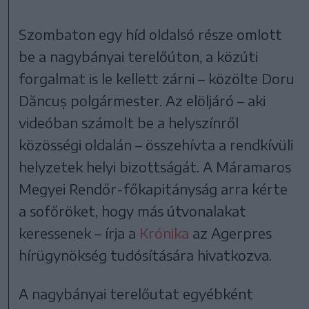
Szombaton egy híd oldalsó része omlott
be a nagybányai terelőúton, a közúti
forgalmat is le kellett zárni – közölte Doru
Dăncuș polgármester. Az elöljáró – aki
videóban számolt be a helyszínről
közösségi oldalán – összehívta a rendkívüli
helyzetek helyi bizottságát. A Máramaros
Megyei Rendőr-főkapitányság arra kérte
a sofőröket, hogy más útvonalakat
keressenek – írja a
Krónika
az Agerpres
hírügynökség tudósítására hivatkozva.
A nagybányai terelőutat egyébként