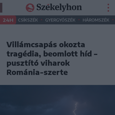
•
•
•
24H
CSÍKSZÉK
GYERGYÓSZÉK
HÁROMSZÉK
Villámcsapás okozta
tragédia, beomlott híd –
pusztító viharok
Románia-szerte