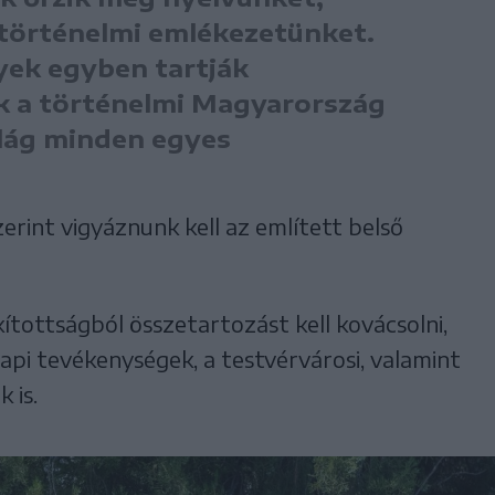
 történelmi emlékezetünket.
yek egyben tartják
 a történelmi Magyarország
ilág minden egyes
zerint vigyáznunk kell az említett belső
ítottságból összetartozást kell kovácsolni,
napi tevékenységek, a testvérvárosi, valamint
 is.