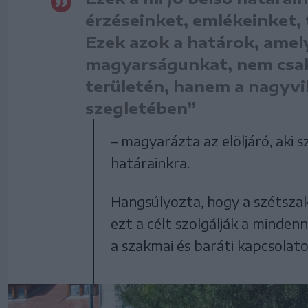
érzéseinket, emlékeinket,
Ezek azok a határok, amel
magyarságunkat, nem csak
területén, hanem a nagyv
szegletében”
– magyarázta az elöljáró, aki s
határainkra.
Hangsúlyozta, hogy a szétszak
ezt a célt szolgálják a minden
a szakmai és baráti kapcsolatok