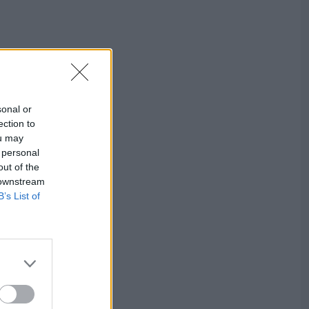
sonal or
ection to
ou may
 personal
out of the
 downstream
B’s List of