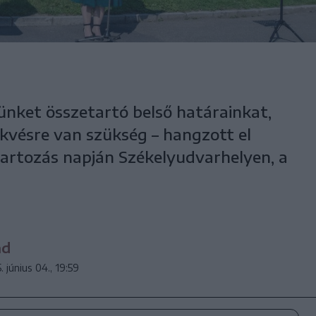
ünket összetartó belső határainkat,
kvésre van szükség – hangzott el
artozás napján Székelyudvarhelyen, a
nd
. június 04., 19:59