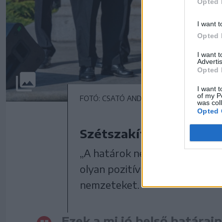
Opted 
I want t
Opted 
I want 
Advertis
Opted 
I want t
of my P
FOTÓ: CSATÓ ANDREA
was col
Opted 
Szétszakítottságból ö
„A határok nem csak földrajzi 
olyan pozitív belső határ is,
nemzeteket.
Ezek a mi jó belső határai