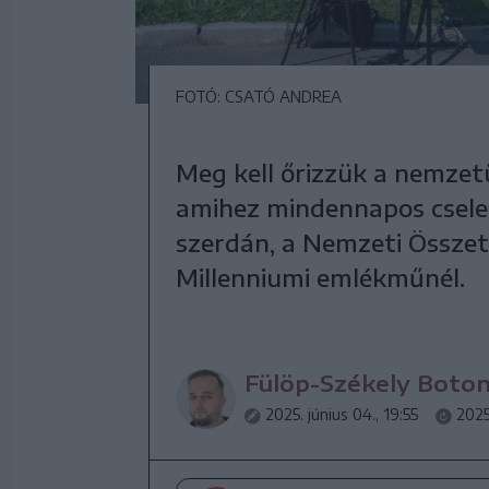
FOTÓ: CSATÓ ANDREA
Meg kell őrizzük a nemzet
amihez mindennapos csele
szerdán, a Nemzeti Összet
Millenniumi emlékműnél.
Fülöp-Székely Boto
2025. június 04., 19:55
2025