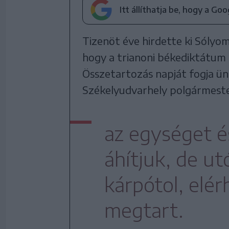
Itt állíthatja be, hogy a Go
Tizenöt éve hirdette ki Sólyo
hogy a trianoni békediktátum
Összetartozás napját fogja ün
Székelyudvarhely polgármeste
az egységet é
áhítjuk, de ut
kárpótol, elé
megtart.