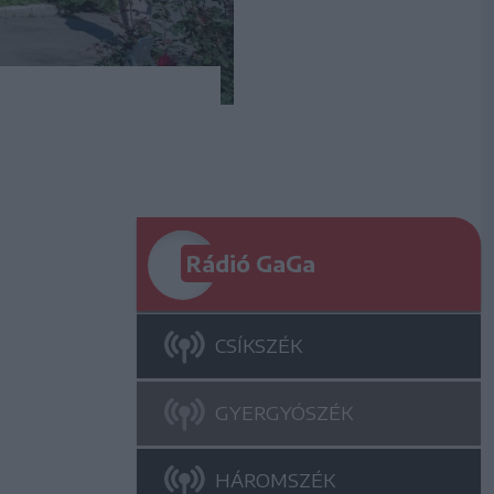
Rádió GaGa
CSÍKSZÉK
GYERGYÓSZÉK
HÁROMSZÉK