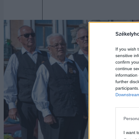
Székelyh
If you wish 
sensitive in
confirm you
continue se
information 
further disc
participants
Downstream 
Persona
I want t