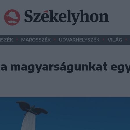
•
•
•
•
SZÉK
MAROSSZÉK
UDVARHELYSZÉK
VILÁG
 a magyarságunkat egy