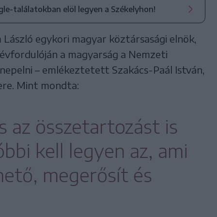
ogle-találatokban elöl legyen a Székelyhon!
m László egykori magyar köztársasági elnök,
 évfordulóján a magyarság a Nemzeti
nepelni – emlékeztetett Szakács-Paál István,
re. Mint mondta:
s az összetartozást is
óbbi kell legyen az, ami
rhető, megerősít és