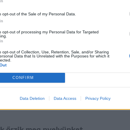
In
o opt-out of the Sale of my Personal Data.
In
to opt-out of processing my Personal Data for Targeted
ing.
In
o opt-out of Collection, Use, Retention, Sale, and/or Sharing
ersonal Data that Is Unrelated with the Purposes for which it
lected.
Out
sszetartozást
CONFIRM
és politikai értelemben léteznek. Létezik
 amely megóv, megőriz és egyben tart bennünk
Data Deletion
Data Access
Privacy Policy
nk őrzik meg nyelvünket,