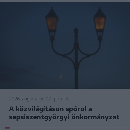
2026. augusztus 07., péntek
A közvilágításon spórol a
sepsiszentgyörgyi önkormányzat