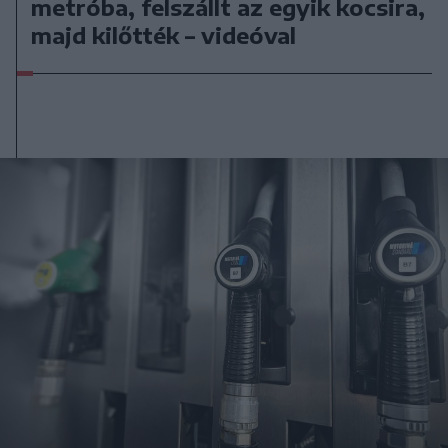
metróba, felszállt az egyik kocsira,
majd kilőtték – videóval