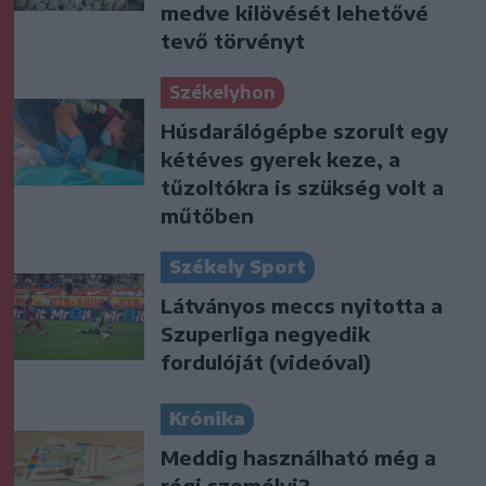
medve kilövését lehetővé
tevő törvényt
Székelyhon
Húsdarálógépbe szorult egy
kétéves gyerek keze, a
tűzoltókra is szükség volt a
műtőben
Székely Sport
Látványos meccs nyitotta a
Szuperliga negyedik
fordulóját (videóval)
Krónika
Meddig használható még a
régi személyi?