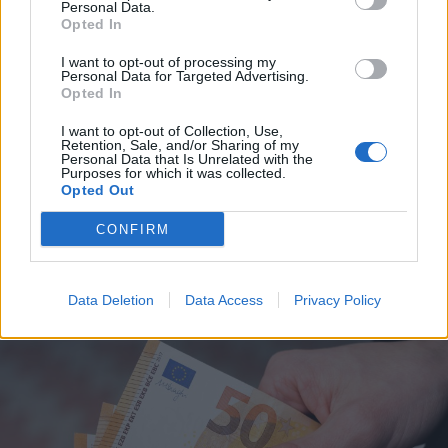
Personal Data.
Opted In
I want to opt-out of processing my
Personal Data for Targeted Advertising.
2026. augusztus 08., szombat
Opted In
Uszályokat süllyesztenek a Dunába
I want to opt-out of Collection, Use,
a csernavodai atomerőmű
Retention, Sale, and/or Sharing of my
Personal Data that Is Unrelated with the
üzemben tartása érdekében –
Purposes for which it was collected.
Opted Out
videóval
CONFIRM
Data Deletion
Data Access
Privacy Policy