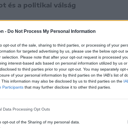
 és a politikai válság
Barna Botond. Hozzátette, ebben az évben és
on -
Do Not Process My Personal Information
esz szükségük, és
to opt-out of the sale, sharing to third parties, or processing of your per
formation for targeted advertising by us, please use the below opt-out s
 hogyan teremtik elő a
r selection. Please note that after your opt-out request is processed y
eing interest-based ads based on personal information utilized by us or
disclosed to third parties prior to your opt-out. You may separately opt-
zeget.
losure of your personal information by third parties on the IAB’s list of
. This information may also be disclosed by us to third parties on the
IA
Participants
that may further disclose it to other third parties.
ntegy 40 millió lejnyi kifizetetlen számlát
l Data Processing Opt Outs
 következő évre.
o opt-out of the Sharing of my personal data.