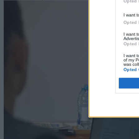
Opted 
I want t
Opted 
I want 
Advertis
Opted 
I want t
of my P
was col
Opted 