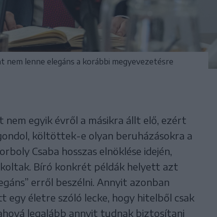
int nem lenne elegáns a korábbi megyevezetésre
 nem egyik évről a másikra állt elő, ezért
 gondol, költöttek-e olyan beruházásokra a
rboly Csaba hosszas elnöklése idején,
koltak. Bíró konkrét példák helyett azt
egáns” erről beszélni. Annyit azonban
t egy életre szóló lecke, hogy hitelből csak
ahová legalább annyit tudnak biztosítani