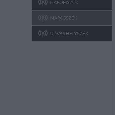
HÁROMSZÉK
MAROSSZÉK
UDVARHELYSZÉK