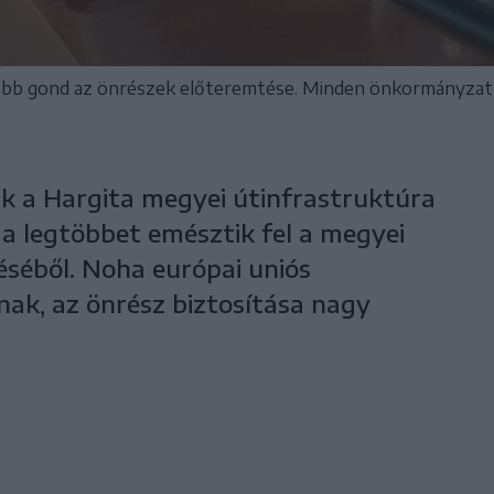
obb gond az önrészek előteremtése. Minden önkormányzat 
ak a Hargita megyei útinfrastruktúra
k a legtöbbet emésztik fel a megyei
séből. Noha európai uniós
ak, az önrész biztosítása nagy