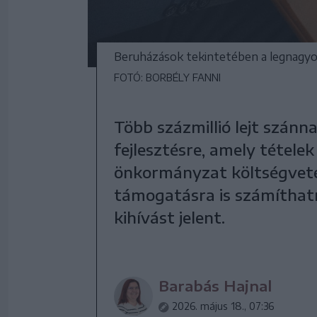
Beruházások tekintetében a legnagy
FOTÓ: BORBÉLY FANNI
Több százmillió lejt szánn
fejlesztésre, amely tétele
önkormányzat költségveté
támogatásra is számíthatn
kihívást jelent.
Barabás Hajnal
2026. május 18., 07:36