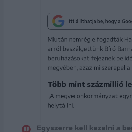
Itt állíthatja be, hogy a Go
Miután nemrég elfogadták H
arról beszélgettünk Bíró Barn
beruházásokat fejeznek be idé
megyében, azaz mi szerepel a 2
Több mint százmillió l
„A megyei önkormányzat egyr
helytállni.
Egyszerre kell kezelni a b