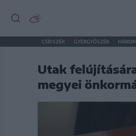
•
•
CSÍKSZÉK
GYERGYÓSZÉK
HÁROM
Utak felújításár
megyei önkorm