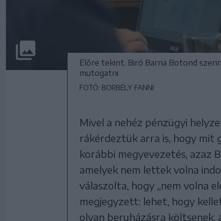
Előre tekint. Biró Barna Botond szer
mutogatni
FOTÓ: BORBÉLY FANNI
Mivel a nehéz pénzügyi helyzet
rákérdeztük arra is, hogy mit
korábbi megyevezetés, azaz Bo
amelyek nem lettek volna indo
válaszolta, hogy „nem volna el
megjegyzett: lehet, hogy kellet
olyan beruházásra költsenek, 