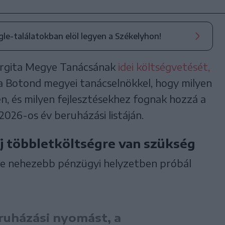
ogle-találatokban elöl legyen a Székelyhon!
argita Megye Tanácsának
idei költségvetését,
a Botond megyei tanácselnökkel, hogy milyen
n, és milyen fejlesztésekhez fognak hozzá a
026-os év beruházási listáján.
ej többletköltségre van szükség
e nehezebb pénzügyi helyzetben próbál
eruházási nyomást, a