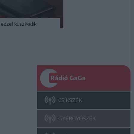
ezzel küszködik
Rádió GaGa
CSÍKSZÉK
GYERGYÓSZÉK