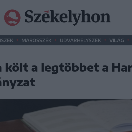
•
•
•
•
SZÉK
MAROSSZÉK
UDVARHELYSZÉK
VILÁG
a költ a legtöbbet a Ha
ányzat