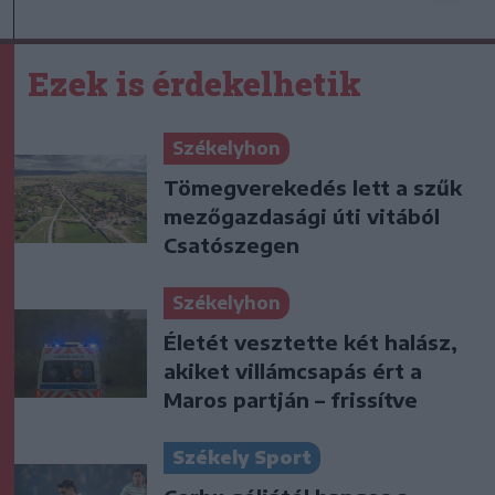
Ezek is érdekelhetik
Székelyhon
Tömegverekedés lett a szűk
mezőgazdasági úti vitából
Csatószegen
Székelyhon
Életét vesztette két halász,
akiket villámcsapás ért a
Maros partján – frissítve
Székely Sport