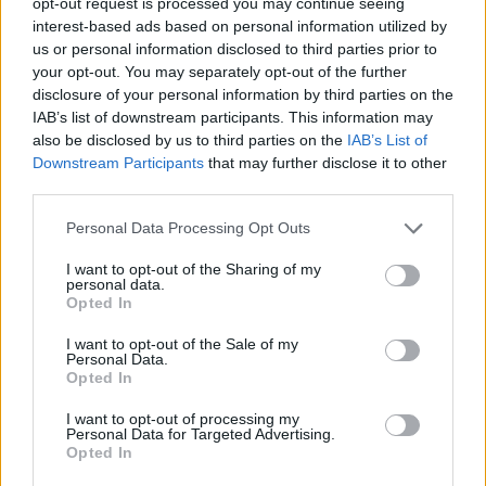
opt-out request is processed you may continue seeing
interest-based ads based on personal information utilized by
us or personal information disclosed to third parties prior to
your opt-out. You may separately opt-out of the further
disclosure of your personal information by third parties on the
IAB’s list of downstream participants. This information may
also be disclosed by us to third parties on the
IAB’s List of
Downstream Participants
that may further disclose it to other
third parties.
Personal Data Processing Opt Outs
I want to opt-out of the Sharing of my
personal data.
2026. augusztus 06., csütörtök
Opted In
Több száz évre tekinthet vissza a
I want to opt-out of the Sale of my
múltba, aki belép a felújított
Personal Data.
Opted In
agyagfalvi templomba
I want to opt-out of processing my
Personal Data for Targeted Advertising.
Opted In