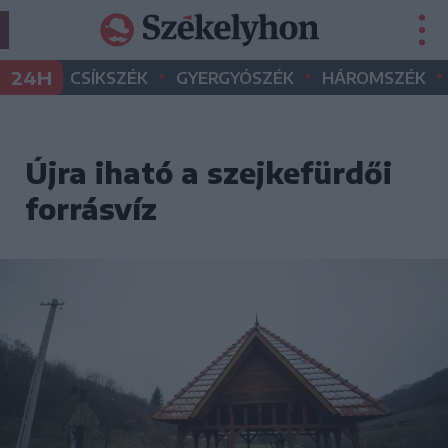
•
•
•
24H
CSÍKSZÉK
GYERGYÓSZÉK
HÁROMSZÉK
Újra iható a szejkefürdői
forrásvíz