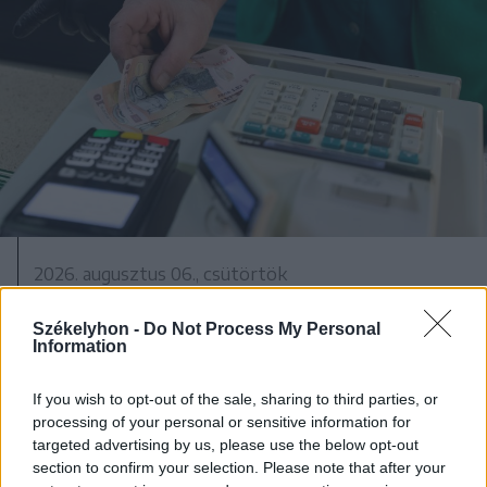
2026. augusztus 06., csütörtök
Székelykeresztúri üzleteknél és
Székelyhon -
Do Not Process My Personal
cégeknél razziáztak a hatóságok
Information
If you wish to opt-out of the sale, sharing to third parties, or
processing of your personal or sensitive information for
targeted advertising by us, please use the below opt-out
section to confirm your selection. Please note that after your