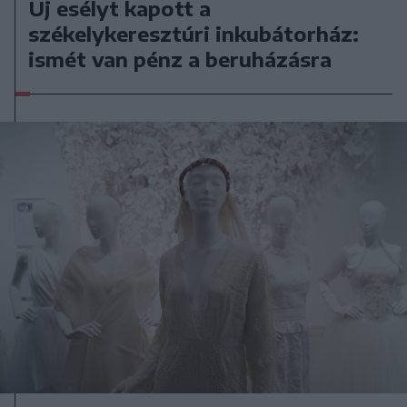
Új esélyt kapott a
székelykeresztúri inkubátorház:
ismét van pénz a beruházásra