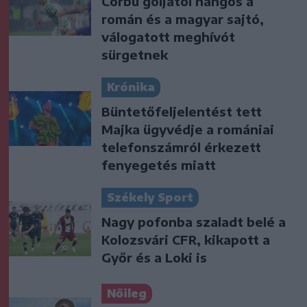
Corbu góljától hangos a
román és a magyar sajtó,
válogatott meghívót
sürgetnek
Krónika
Büntetőfeljelentést tett
Majka ügyvédje a romániai
telefonszámról érkezett
fenyegetés miatt
Székely Sport
Nagy pofonba szaladt belé a
Kolozsvári CFR, kikapott a
Győr és a Loki is
Nőileg