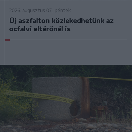
2026. augusztus 07., péntek
Új aszfalton közlekedhetünk az
ocfalvi eltérőnél is