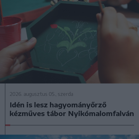
2026. augusztus 05., szerda
Idén is lesz hagyományőrző
kézműves tábor Nyikómalomfalván