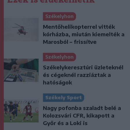
Székelyhon
Mentőhelikopterrel vitték
kórházba, miután kiemelték a
Marosból – frissítve
Székelyhon
Székelykeresztúri üzleteknél
és cégeknél razziáztak a
hatóságok
Székely Sport
Nagy pofonba szaladt belé a
Kolozsvári CFR, kikapott a
Győr és a Loki is