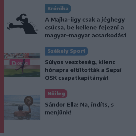
Krónika
A Majka-ügy csak a jéghegy
csúcsa, be kellene fejezni a
magyar–magyar acsarkodást
Székely Sport
Súlyos veszteség, kilenc
hónapra eltiltották a Sepsi
OSK csapatkapitányát
Nőileg
Sándor Ella: Na, indíts, s
menjünk!