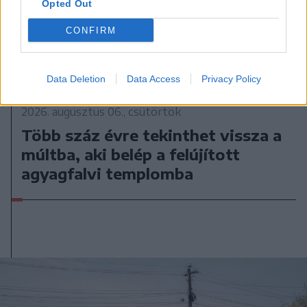
Opted Out
CONFIRM
Data Deletion
Data Access
Privacy Policy
2026. augusztus 06., csütörtök
Több száz évre tekinthet vissza a
múltba, aki belép a felújított
agyagfalvi templomba