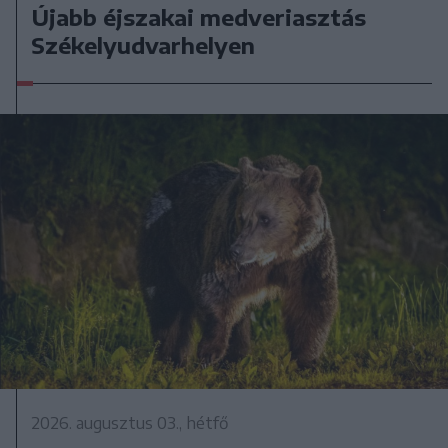
Újabb éjszakai medveriasztás
Székelyudvarhelyen
2026. augusztus 03., hétfő