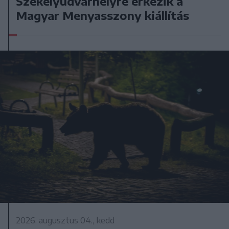
Székelyudvarhelyre érkezik a
Magyar Menyasszony kiállítás
2026. augusztus 04., kedd