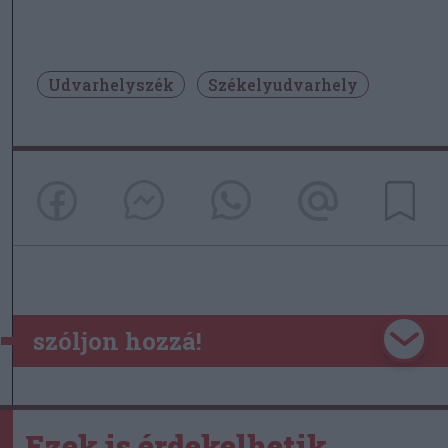
Udvarhelyszék
Székelyudvarhely
szóljon hozzá!
Ezek is érdekelhetik