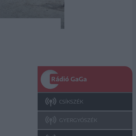
Rádió GaGa
CSÍKSZÉK
GYERGYÓSZÉK