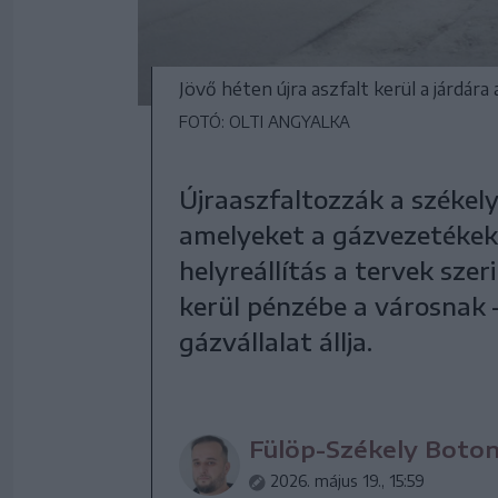
Jövő héten újra aszfalt kerül a járdár
FOTÓ: OLTI ANGYALKA
Újraaszfaltozzák a székely
amelyeket a gázvezetékek 
helyreállítás a tervek sze
kerül pénzébe a városnak –
gázvállalat állja.
Fülöp-Székely Boto
2026. május 19., 15:59