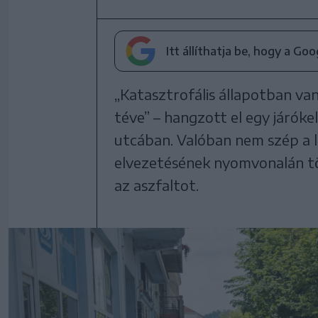
Itt állíthatja be, hogy a Go
„Katasztrofális állapotban van
téve” – hangzott el egy járóke
utcában. Valóban nem szép a 
elvezetésének nyomvonalán tör
az aszfaltot.