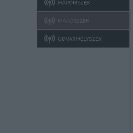
HÁROMSZÉK
MAROSSZÉK
UDVARHELYSZÉK