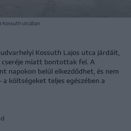
a a Kossuth utcában
udvarhelyi Kossuth Lajos utca járdáit,
cseréje miatt bontottak fel. A
rint napokon belül elkezdődhet, és nem
 a költségeket teljes egészében a
nd