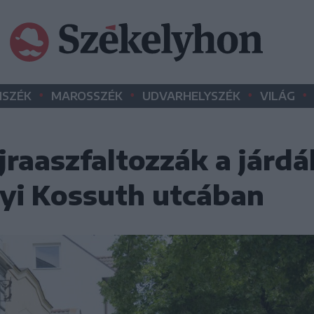
•
•
•
•
SZÉK
MAROSSZÉK
UDVARHELYSZÉK
VILÁG
raaszfaltozzák a járdá
yi Kossuth utcában