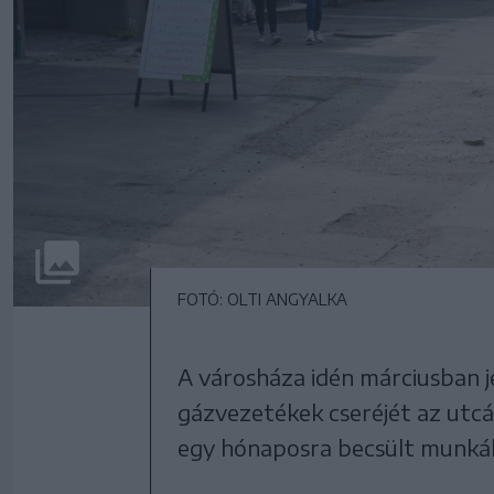
FOTÓ: OLTI ANGYALKA
A városháza idén márciusban je
gázvezetékek cseréjét az utcáb
egy hónaposra becsült munkála