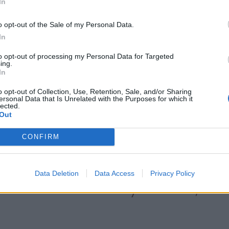
In
o opt-out of the Sale of my Personal Data.
In
to opt-out of processing my Personal Data for Targeted
árom évvel ezelőtt aszfaltoztatta újra a
ing.
In
kálatok részeként. Ekkor új
ak.
o opt-out of Collection, Use, Retention, Sale, and/or Sharing
ersonal Data that Is Unrelated with the Purposes for which it
lected.
Out
 1,2 millió lejt költöttek,
CONFIRM
 helyi szervezete
Data Deletion
Data Access
Privacy Policy
sikereként könyvelt el,