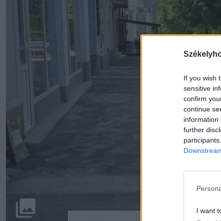
Székelyh
If you wish 
sensitive in
confirm you
continue se
information 
further disc
participants
Downstream 
Persona
I want t