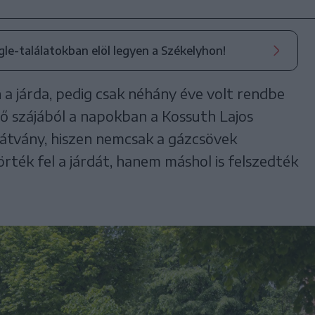
ogle-találatokban elöl legyen a Székelyhon!
 a járda, pedig csak néhány éve volt rendbe
lő szájából a napokban a Kossuth Lajos
látvány, hiszen nemcsak a gázcsövek
ték fel a járdát, hanem máshol is felszedték