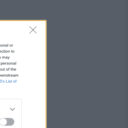
sonal or
ection to
ou may
 personal
out of the
 downstream
B’s List of