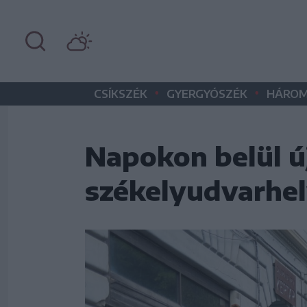
•
•
CSÍKSZÉK
GYERGYÓSZÉK
HÁROM
Napokon belül új
székelyudvarhel