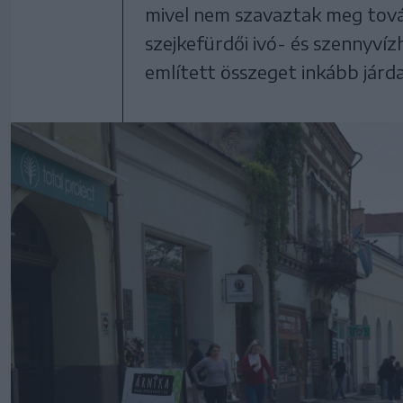
mivel nem szavaztak meg tová
szejkefürdői ivó- és szennyvízh
említett összeget inkább járda