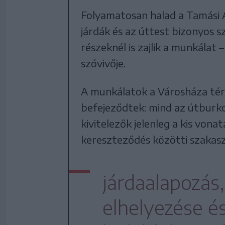
Folyamatosan halad a Tamási Á
járdák és az úttest bizonyos 
részeknél is zajlik a munkálat
szóvivője.
A munkálatok a Városháza tértő
befejeződtek: mind az útburkol
kivitelezők jelenleg a kis vona
kereszteződés közötti szakas
járdaalapozás
elhelyezése é