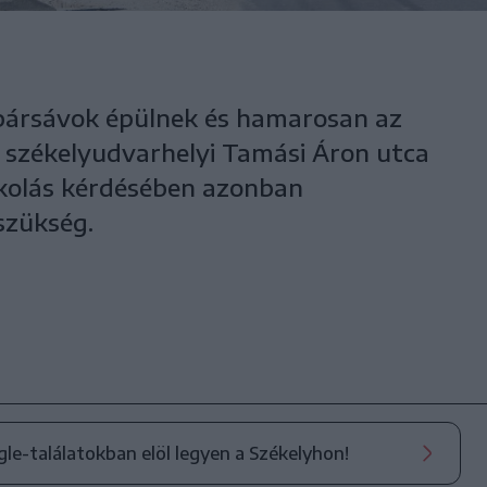
kpársávok épülnek és hamarosan az
a székelyudvarhelyi Tamási Áron utca
kolás kérdésében azonban
szükség.
ogle-találatokban elöl legyen a Székelyhon!