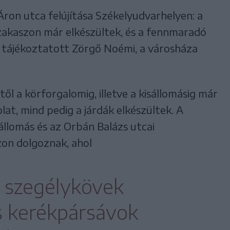
ron utca felújítása Székelyudvarhelyen: a
szakaszon már elkészültek, és a fennmaradó
 – tájékoztatott Zörgő Noémi, a városháza
l a körforgalomig, illetve a kisállomásig már
at, mind pedig a járdák elkészültek. A
tállomás és az Orbán Balázs utcai
zon dolgoznak, ahol
, szegélykövek
s kerékpársávok