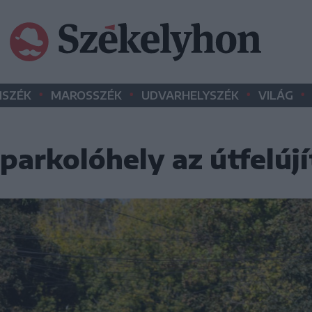
•
•
•
•
SZÉK
MAROSSZÉK
UDVARHELYSZÉK
VILÁG
parkolóhely az útfelújí