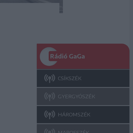
Rádió GaGa
CSÍKSZÉK
GYERGYÓSZÉK
HÁROMSZÉK
MAROSSZÉK