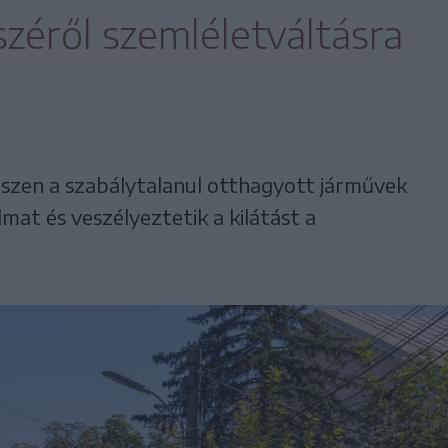
széről szemléletváltásra
hiszen a szabálytalanul otthagyott járművek
mat és veszélyeztetik a kilátást a