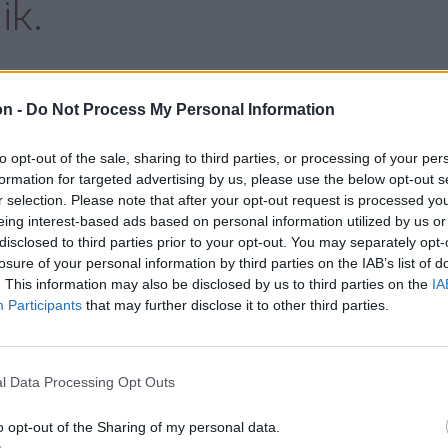
ik.
on -
Do Not Process My Personal Information
z marásával és újraaszfaltozásával
to opt-out of the sale, sharing to third parties, or processing of your per
formation for targeted advertising by us, please use the below opt-out s
a kerékpársáv és parkolóhely
r selection. Please note that after your opt-out request is processed y
eing interest-based ads based on personal information utilized by us or
élessége nem változik, mivel az egyik
disclosed to third parties prior to your opt-out. You may separately opt-
losure of your personal information by third parties on the IAB’s list of
évő fasort ne kelljen kivágni. Ugyanakkor
. This information may also be disclosed by us to third parties on the
IA
ak, ami bizonyos részeken a parkolóhelyek
Participants
that may further disclose it to other third parties.
l Data Processing Opt Outs
o opt-out of the Sharing of my personal data.