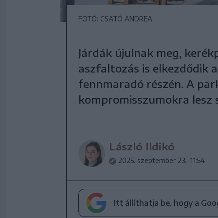
FOTÓ: CSATÓ ANDREA
Járdák újulnak meg, keré
aszfaltozás is elkezdődik 
fennmaradó részén. A par
kompromisszumokra lesz 
László Ildikó
2025. szeptember 23., 11:54
Itt állíthatja be, hogy a Go