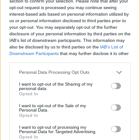
section to confirm your selection. Please note that after your
opt-out request is processed you may continue seeing
interest-based ads based on personal information utilized by
us or personal information disclosed to third parties prior to
your opt-out. You may separately opt-out of the further
disclosure of your personal information by third parties on the
IAB’s list of downstream participants. This information may
also be disclosed by us to third parties on the
IAB’s List of
Downstream Participants
that may further disclose it to other
third parties.
Personal Data Processing Opt Outs
I want to opt-out of the Sharing of my
personal data.
Opted In
I want to opt-out of the Sale of my
2026. augusztus 04., kedd
Personal Data.
Opted In
Új esélyt kapott a
I want to opt-out of processing my
székelykeresztúri inkubátorház:
Personal Data for Targeted Advertising.
ismét van pénz a beruházásra
Opted In