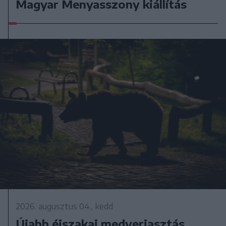
Magyar Menyasszony kiállítás
2026. augusztus 04., kedd
Újabb éjszakai medveriasztás