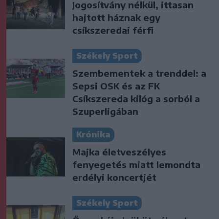
Jogosítvány nélkül, ittasan
hajtott háznak egy
csíkszeredai férfi
Székely Sport
Szembementek a trenddel: a
Sepsi OSK és az FK
Csíkszereda kilóg a sorból a
Szuperligában
Krónika
Majka életveszélyes
fenyegetés miatt lemondta
erdélyi koncertjét
Székely Sport