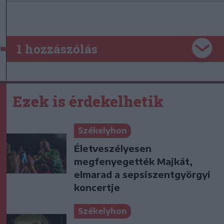
1 hozzászólás
Ezek is érdekelhetik
Székelyhon
Életveszélyesen
megfenyegették Majkát,
elmarad a sepsiszentgyörgyi
koncertje
Székelyhon