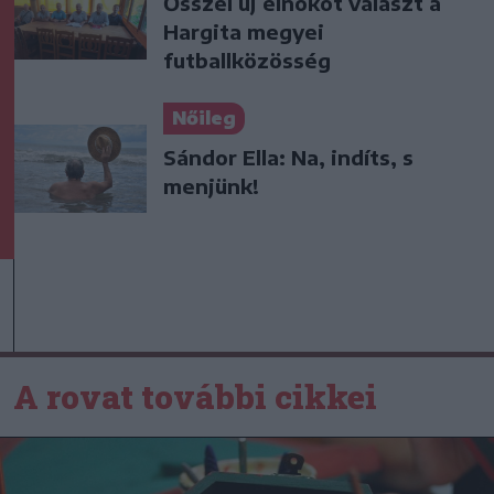
Ősszel új elnököt választ a
Hargita megyei
futballközösség
Nőileg
Sándor Ella: Na, indíts, s
menjünk!
A rovat további cikkei