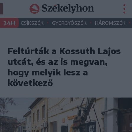
•
•
•
24H
CSÍKSZÉK
GYERGYÓSZÉK
HÁROMSZÉK
Feltúrták a Kossuth Lajos
utcát, és az is megvan,
hogy melyik lesz a
következő