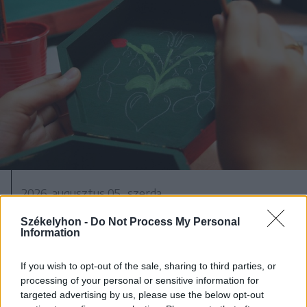
2026. augusztus 05., szerda
Idén is lesz hagyományőrző
Székelyhon -
Do Not Process My Personal
kézműves tábor Nyikómalomfalván
Information
If you wish to opt-out of the sale, sharing to third parties, or
processing of your personal or sensitive information for
targeted advertising by us, please use the below opt-out