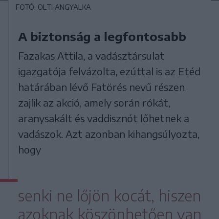
FOTÓ: OLTI ANGYALKA
A biztonság a legfontosabb
Fazakas Attila, a vadásztársulat
igazgatója felvázolta, ezúttal is az Etéd
határában lévő Fatörés nevű részen
zajlik az akció, amely során rókát,
aranysakált és vaddisznót lőhetnek a
vadászok. Azt azonban kihangsúlyozta,
hogy
senki ne lőjön kocát, hiszen
azoknak köszönhetően van