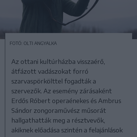
FOTÓ: OLTI ANGYALKA
Az ottani kultúrházba visszaérő,
átfázott vadászokat forró
szarvaspörkölttel fogadták a
szervezők. Az esemény zárásaként
Erdős Róbert operaénekes és Ambrus
Sándor zongoraművész műsorát
hallgathatták meg a résztvevők,
akiknek előadása szintén a felajánlások