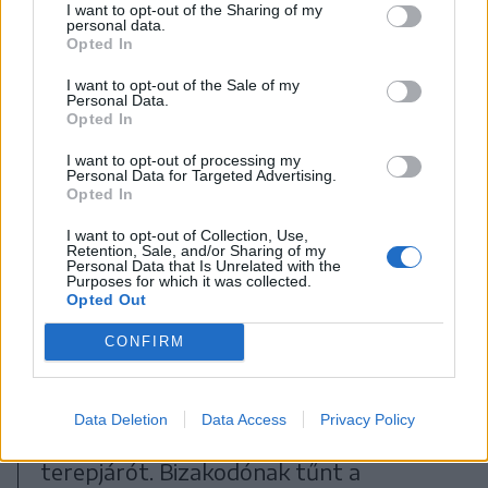
Hubertus Vadásztársaság által
I want to opt-out of the Sharing of my
personal data.
korábban szervezett jótékonysági
Opted In
vadászaton, amiből számos orvosi
I want to opt-out of the Sale of my
eszközt vásárolhattak a
Personal Data.
székelyudvarhelyi kórház
Opted In
székelykeresztúri kirendeltségének.
I want to opt-out of processing my
Ezeket adták át csütörtökön.
Personal Data for Targeted Advertising.
Opted In
I want to opt-out of Collection, Use,
A fagyos domboldalon
Retention, Sale, and/or Sharing of my
Personal Data that Is Unrelated with the
Purposes for which it was collected.
Minket Vass Ferenchez, a
Opted Out
hajtóvadászatra kijelölt terület
CONFIRM
csoportfelelőséhez osztottak be, aki
egy általunk
tavaly óta
jól ismert szeles
Data Deletion
Data Access
Privacy Policy
dombgerincen állította meg a
terepjárót. Bizakodónak tűnt a