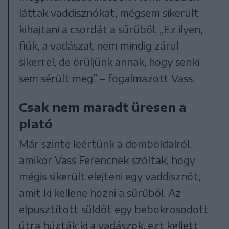
láttak vaddisznókat, mégsem sikerült
kihajtani a csordát a sűrűből. „Ez ilyen,
fiúk, a vadászat nem mindig zárul
sikerrel, de örüljünk annak, hogy senki
sem sérült meg” – fogalmazott Vass.
Csak nem maradt üresen a
plató
Már szinte leértünk a domboldalról,
amikor Vass Ferencnek szóltak, hogy
mégis sikerült elejteni egy vaddisznót,
amit ki kellene hozni a sűrűből. Az
elpusztított süldőt egy bebokrosodott
útra húzták ki a vadászok, ezt kellett