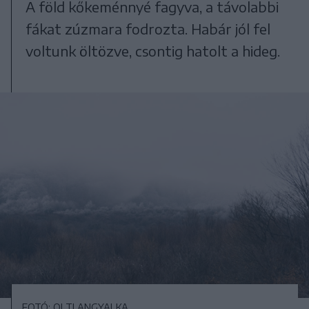
A föld kőkeménnyé fagyva, a távolabbi
fákat zúzmara fodrozta. Habár jól fel
voltunk öltözve, csontig hatolt a hideg.
FOTÓ: OLTI ANGYALKA