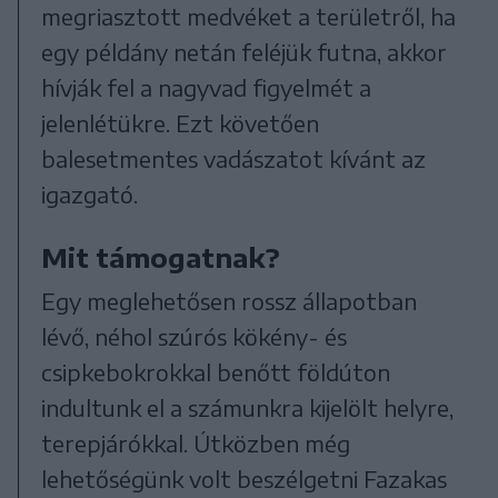
megriasztott medvéket a területről, ha
egy példány netán feléjük futna, akkor
hívják fel a nagyvad figyelmét a
jelenlétükre. Ezt követően
balesetmentes vadászatot kívánt az
igazgató.
Mit támogatnak?
Egy meglehetősen rossz állapotban
lévő, néhol szúrós kökény- és
csipkebokrokkal benőtt földúton
indultunk el a számunkra kijelölt helyre,
terepjárókkal. Útközben még
lehetőségünk volt beszélgetni Fazakas