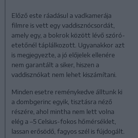
Előző este ráadásul a vadkamerája
filmre is vett egy vaddisznócsordát,
amely egy, a bokrok között lévő szóró-
etetőnél táplálkozott. Ugyanakkor azt
is megjegyezte, a jó előjelek ellenére
nem garantált a siker, hiszen a
vaddisznókat nem lehet kiszámítani.
Minden esetre reménykedve álltunk ki
a dombgerinc egyik, tisztásra néző
részére, ahol mintha nem lett volna
elég a –5 Celsius-fokos hőmérséklet,
lassan erősödő, fagyos szél is fújdogált.