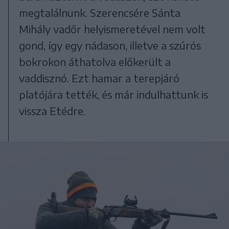
megtalálnunk. Szerencsére Sánta
Mihály vadőr helyismeretével nem volt
gond, így egy nádason, illetve a szúrós
bokrokon áthatolva előkerült a
vaddisznó. Ezt hamar a terepjáró
platójára tették, és már indulhattunk is
vissza Etédre.