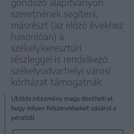
gondozó alapítványon
szeretnének segíteni,
másrészt (az előző évekhez
hasonlóan) a
székelykeresztúri
részleggel is rendelkező
székelyudvarhelyi városi
kórházat támogatnák.
Utóbbi intézmény maga döntheti el,
hogy milyen felszereléseket vásárol a
pénzből.