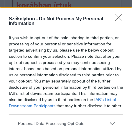
korábban írtuk
Székelyhon -
Do Not Process My Personal
Information
If you wish to opt-out of the sale, sharing to third parties, or
processing of your personal or sensitive information for
targeted advertising by us, please use the below opt-out
section to confirm your selection. Please note that after your
opt-out request is processed you may continue seeing
interest-based ads based on personal information utilized by
us or personal information disclosed to third parties prior to
your opt-out. You may separately opt-out of the further
disclosure of your personal information by third parties on the
IAB’s list of downstream participants. This information may
Vadászok fogtak össze a
also be disclosed by us to third parties on the
IAB’s List of
székelykeresztúri
Downstream Participants
that may further disclose it to other
third parties.
kórházért
Personal Data Processing Opt Outs
Hatvanötezer lej gyűlt össze a