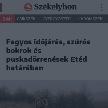
•
•
•
24H
CSÍKSZÉK
GYERGYÓSZÉK
HÁROMSZÉK
Fagyos időjárás, szúrós
bokrok és
puskadörrenések Etéd
határában