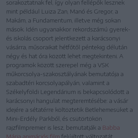
sorakoztatnak fel, így olyan fellépők lesznek
mint például Luiza Zan, Manó és Gregor, a
Makám, a Fundamentum, illetve még sokan
mások. Idén ugyanakkor rekordszámú gyerek-
és iskolás csoport jelentkezett a karácsonyi
vásárra, műsoraikat hétfőtől péntekig délután
négy és hat óra között lehet megtekinteni. A
programok között szerepel még a VSK
műkorcsolya-szakosztályának bemutatója a
szabadtéri korcsolyapályán, valamint a
Székelyföldi Legendárium is bekapcsolódott a
karácsonyi hangulat megteremtésébe: a vásár
idejére a sétatérre költöztetik Betlehemesüket a
Mini-Erdély Parkból, és csütörtökön
rajzfilmpremier is lesz, bemutatják a
Babba
Mária animációs film
felújított változatát.