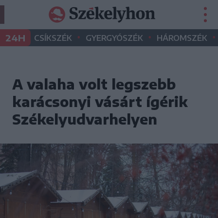
•
•
•
24H
CSÍKSZÉK
GYERGYÓSZÉK
HÁROMSZÉK
A valaha volt legszebb
karácsonyi vásárt ígérik
Székelyudvarhelyen