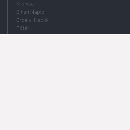
Krónika
Bihari Napló
Erdélyi Napló
Főtér
Nőileg
Rádió GaGa
Jóállás
Médiatér alkalmazás
Rádió GaGa alkalmazás