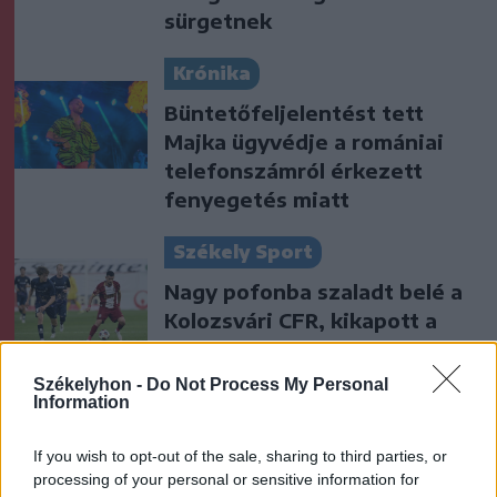
sürgetnek
Krónika
Büntetőfeljelentést tett
Majka ügyvédje a romániai
telefonszámról érkezett
fenyegetés miatt
Székely Sport
Nagy pofonba szaladt belé a
Kolozsvári CFR, kikapott a
Győr és a Loki is
Székelyhon -
Do Not Process My Personal
Information
Nőileg
Sándor Ella: Na, indíts, s
If you wish to opt-out of the sale, sharing to third parties, or
menjünk!
processing of your personal or sensitive information for