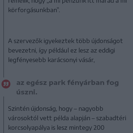
remélik, hogy „a mi pénzünk itt marad a mi
körforgásunkban”.
A szervezők igyekeztek több újdonságot
bevezetni, így például ez lesz az eddigi
legfényesebb karácsonyi vásár,
az egész park fényárban fog
úszni.
Szintén újdonság, hogy – nagyobb
városoktól vett példa alapján – szabadtéri
korcsolyapálya is lesz mintegy 200