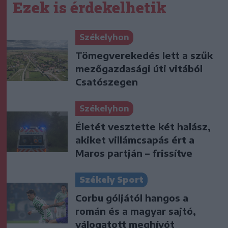
Ezek is érdekelhetik
Székelyhon
Tömegverekedés lett a szűk
mezőgazdasági úti vitából
Csatószegen
Székelyhon
Életét vesztette két halász,
akiket villámcsapás ért a
Maros partján – frissítve
Székely Sport
Corbu góljától hangos a
román és a magyar sajtó,
válogatott meghívót