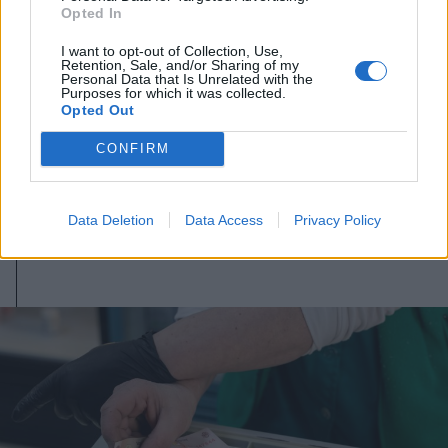
Opted In
I want to opt-out of Collection, Use,
Retention, Sale, and/or Sharing of my
Personal Data that Is Unrelated with the
2026. augusztus 06., csütörtök
Purposes for which it was collected.
Opted Out
Továbbra sem tudni pontosan,
CONFIRM
honnan tör fel a mofettagáz
Szejkefürdőn
Data Deletion
Data Access
Privacy Policy