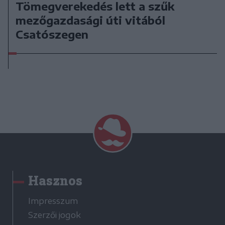
Tömegverekedés lett a szűk
mezőgazdasági úti vitából
Csatószegen
Hasznos
Impresszum
Szerzői jogok