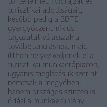
történelmét, földrajzát és
turisztikai adottságait,
később pedig a BBTE
gyergyószentmiklósi
tagozatát válasszák a
továbbtanuláshoz, majd
itthon helyezkedjenek el a
turisztikai munkaerőpiacon,
ugyanis meglátásuk szerint
nemcsak a megyében,
hanem országos szinten is
óriási a munkaerőhiány.