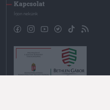
Kapcsolat
Írjon nekünk
© Székelyhon.ro 2009-2026
Minden jog fenntartva!