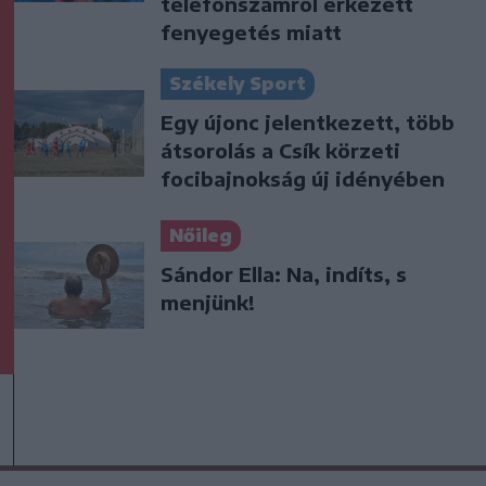
telefonszámról érkezett
fenyegetés miatt
Székely Sport
Egy újonc jelentkezett, több
átsorolás a Csík körzeti
focibajnokság új idényében
Nőileg
Sándor Ella: Na, indíts, s
menjünk!