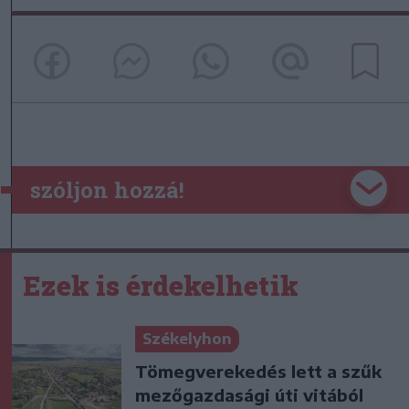
szóljon hozzá!
Ezek is érdekelhetik
Székelyhon
Tömegverekedés lett a szűk
mezőgazdasági úti vitából