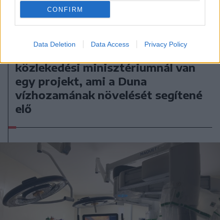
CONFIRM
2026. augusztus 06., csütörtök
Data Deletion
Data Access
Privacy Policy
Bolojan szerint négy éve a
közlekedési minisztériumnál van
egy projekt, ami a Duna
vízhozamának növelését segítené
elő