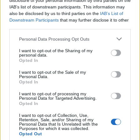
disclosure of your personal information by third parties on the
IAB’s list of downstream participants. This information may
Villamosenergia-válság
also be disclosed by us to third parties on the
IAB’s List of
enyhítéséről szóló intézkedéseket
Downstream Participants
that may further disclose it to other
fogadott el a kormány
third parties.
Personal Data Processing Opt Outs
I want to opt-out of the Sharing of my
personal data.
Opted In
I want to opt-out of the Sale of my
Personal Data.
Opted In
I want to opt-out of processing my
Personal Data for Targeted Advertising.
Opted In
I want to opt-out of Collection, Use,
Retention, Sale, and/or Sharing of my
Personal Data that Is Unrelated with the
Purposes for which it was collected.
Opted Out