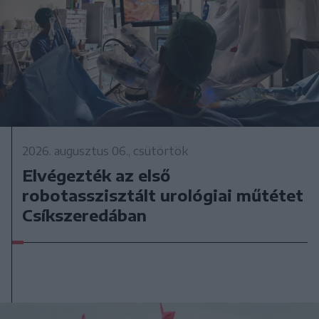
2026. augusztus 06., csütörtök
Elvégezték az első
robotasszisztált urológiai műtétet
Csíkszeredában