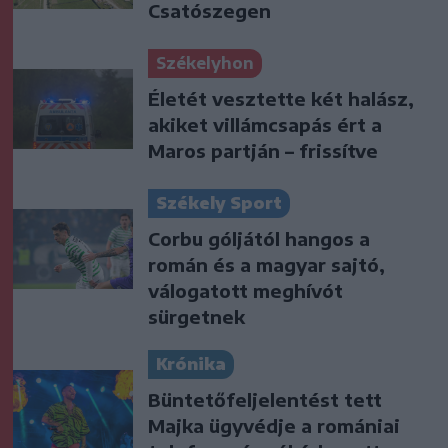
Csatószegen
Székelyhon
Életét vesztette két halász,
akiket villámcsapás ért a
Maros partján – frissítve
Székely Sport
Corbu góljától hangos a
román és a magyar sajtó,
válogatott meghívót
sürgetnek
Krónika
Büntetőfeljelentést tett
Majka ügyvédje a romániai