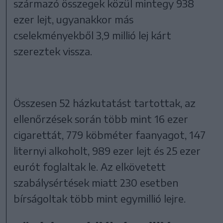
származó összegek közül mintegy 938
ezer lejt, ugyanakkor más
cselekményekből 3,9 millió lej kárt
szereztek vissza.
Összesen 52 házkutatást tartottak, az
ellenőrzések során több mint 16 ezer
cigarettát, 779 köbméter faanyagot, 147
liternyi alkoholt, 989 ezer lejt és 25 ezer
eurót foglaltak le. Az elkövetett
szabálysértések miatt 230 esetben
bírságoltak több mint egymillió lejre.