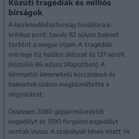
Közúti tragédiák és milliós
bírságok
A közlekedésbiztonság továbbra is
kritikus pont: tavaly 82 súlyos baleset
történt a megye útjain. A tragédiák
mérlege tíz halálos áldozat és 137 sérült
(közülük 86 súlyos állapotban). A
könnyebb kimenetelű koccanások és
balesetek száma megközelítette a
négyszázat.
Összesen 2080 gépjárművezetői
engedélyt és 1590 forgalmi engedélyt
vontak vissza. A szabálysértések miatt 14