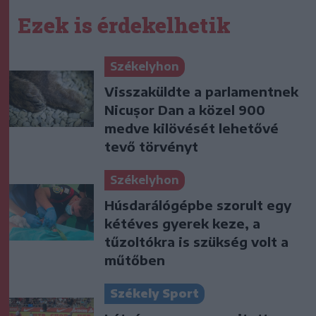
Ezek is érdekelhetik
Székelyhon
Visszaküldte a parlamentnek
Nicușor Dan a közel 900
medve kilövését lehetővé
tevő törvényt
Székelyhon
Húsdarálógépbe szorult egy
kétéves gyerek keze, a
tűzoltókra is szükség volt a
műtőben
Székely Sport