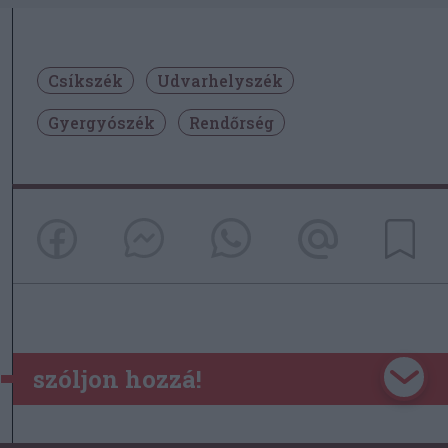
Csíkszék
Udvarhelyszék
Gyergyószék
Rendőrség
szóljon hozzá!