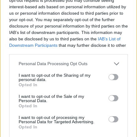
opt-out request is processed you may continue seeing
interest-based ads based on personal information utilized by
us or personal information disclosed to third parties prior to
your opt-out. You may separately opt-out of the further
disclosure of your personal information by third parties on the
IAB’s list of downstream participants. This information may
2026. augusztus 08., szombat
also be disclosed by us to third parties on the
IAB’s List of
Baka András elfogadta a felkérést a
Downstream Participants
that may further disclose it to other
third parties.
köztársasági elnöki tisztségre
Personal Data Processing Opt Outs
I want to opt-out of the Sharing of my
personal data.
Opted In
I want to opt-out of the Sale of my
Personal Data.
Opted In
I want to opt-out of processing my
Personal Data for Targeted Advertising.
Opted In