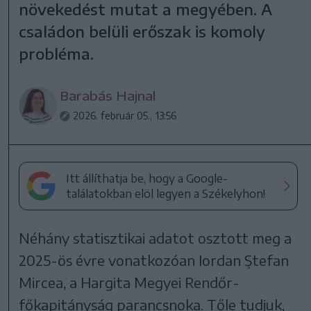
növekedést mutat a megyében. A
családon belüli erőszak is komoly
probléma.
Barabás Hajnal
2026. február 05., 13:56
Itt állíthatja be, hogy a Google-
találatokban elöl legyen a Székelyhon!
Néhány statisztikai adatot osztott meg a
2025-ös évre vonatkozóan Iordan Ştefan
Mircea, a Hargita Megyei Rendőr-
főkapitányság parancsnoka. Tőle tudjuk,