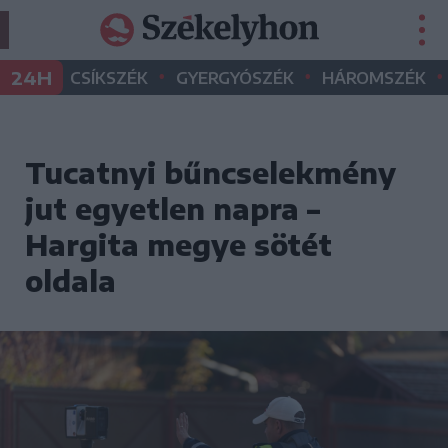
•
•
•
24H
CSÍKSZÉK
GYERGYÓSZÉK
HÁROMSZÉK
Tucatnyi bűncselekmény
jut egyetlen napra –
Hargita megye sötét
oldala