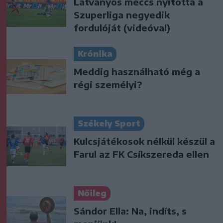
Látványos meccs nyitotta a
Szuperliga negyedik
fordulóját (videóval)
Krónika
Meddig használható még a
régi személyi?
Székely Sport
Kulcsjátékosok nélkül készül a
Farul az FK Csíkszereda ellen
Nőileg
Sándor Ella: Na, indíts, s