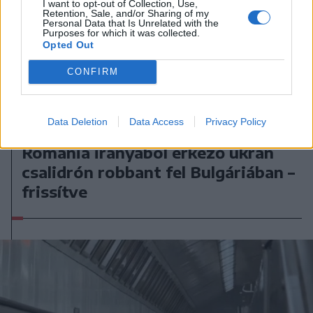
I want to opt-out of Collection, Use,
Retention, Sale, and/or Sharing of my
Personal Data that Is Unrelated with the
Purposes for which it was collected.
Opted Out
CONFIRM
Data Deletion
Data Access
Privacy Policy
2026. augusztus 08., szombat
Románia irányából érkező ukrán
csalidrón robbant fel Bulgáriában –
frissítve