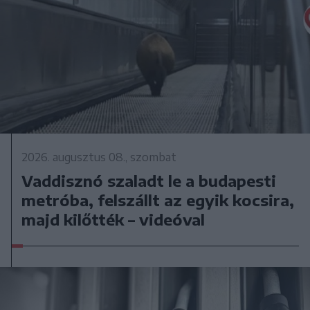
2026. augusztus 08., szombat
Vaddisznó szaladt le a budapesti
metróba, felszállt az egyik kocsira,
majd kilőtték – videóval