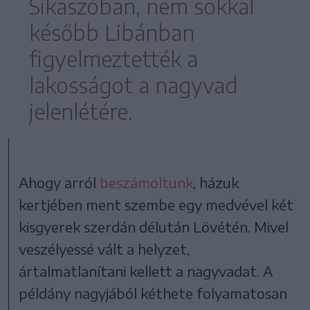
Sikaszóban, nem sokkal
később Libánban
figyelmeztették a
lakosságot a nagyvad
jelenlétére.
Ahogy arról
beszámoltunk
, házuk
kertjében ment szembe egy medvével két
kisgyerek szerdán délután Lövétén. Mivel
veszélyessé vált a helyzet,
ártalmatlanítani kellett a nagyvadat. A
példány nagyjából kéthete folyamatosan