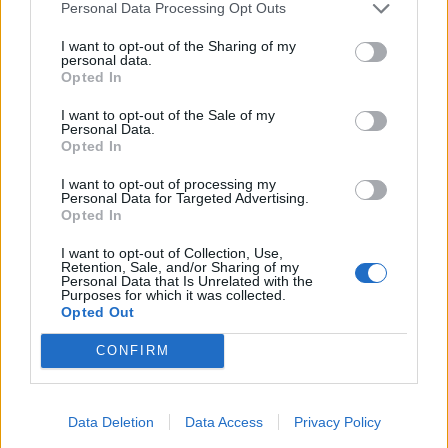
Personal Data Processing Opt Outs
I want to opt-out of the Sharing of my
personal data.
Opted In
I want to opt-out of the Sale of my
Personal Data.
Opted In
I want to opt-out of processing my
Personal Data for Targeted Advertising.
Opted In
I want to opt-out of Collection, Use,
Retention, Sale, and/or Sharing of my
2026. augusztus 06., csütörtök
Personal Data that Is Unrelated with the
Purposes for which it was collected.
Nem kell aggódni a lehűlés miatt,
Opted Out
velünk marad még a kánikula
CONFIRM
Data Deletion
Data Access
Privacy Policy