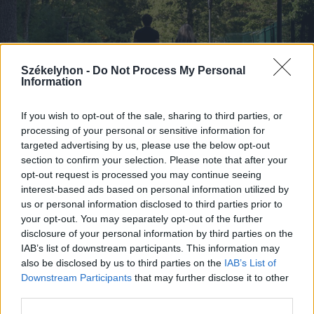
Székelyhon -
Do Not Process My Personal
Information
If you wish to opt-out of the sale, sharing to third parties, or
processing of your personal or sensitive information for
targeted advertising by us, please use the below opt-out
section to confirm your selection. Please note that after your
2026. augusztus 06., csütörtök
opt-out request is processed you may continue seeing
Nagyon kis mértékben, de
interest-based ads based on personal information utilized by
us or personal information disclosed to third parties prior to
visszaesett a turizmus
your opt-out. You may separately opt-out of the further
Romániában
disclosure of your personal information by third parties on the
IAB’s list of downstream participants. This information may
also be disclosed by us to third parties on the
IAB’s List of
Downstream Participants
that may further disclose it to other
third parties.