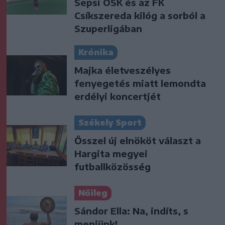
Sepsi OSK és az FK
Csíkszereda kilóg a sorból a
Szuperligában
Krónika
Majka életveszélyes
fenyegetés miatt lemondta
erdélyi koncertjét
Székely Sport
Ősszel új elnököt választ a
Hargita megyei
futballközösség
Nőileg
Sándor Ella: Na, indíts, s
menjünk!