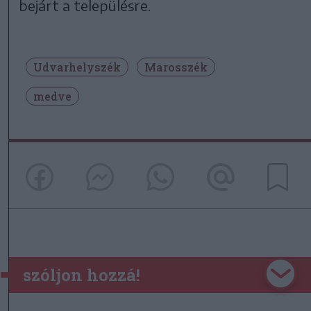
bejárt a településre.
Udvarhelyszék
Marosszék
medve
szóljon hozzá!