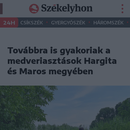
•
•
•
24H
CSÍKSZÉK
GYERGYÓSZÉK
HÁROMSZÉK
Továbbra is gyakoriak a
medveriasztások Hargita
és Maros megyében