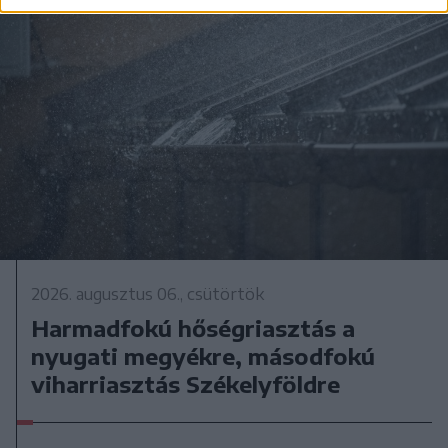
2026. augusztus 06., csütörtök
Harmadfokú hőségriasztás a
nyugati megyékre, másodfokú
viharriasztás Székelyföldre