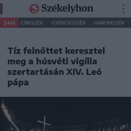
•
•
•
24H
CSÍKSZÉK
GYERGYÓSZÉK
HÁROMSZÉK
Tíz felnőttet keresztel
meg a húsvéti vigília
szertartásán XIV. Leó
pápa