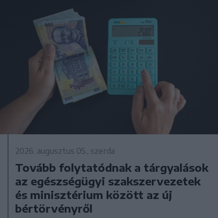
2026. augusztus 05., szerda
Tovább folytatódnak a tárgyalások
az egészségügyi szakszervezetek
és minisztérium között az új
bértörvényről