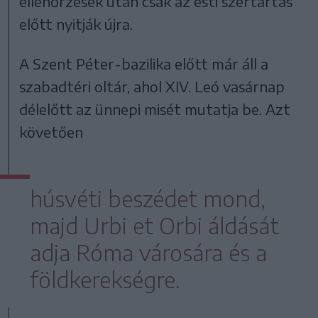
ellenőrzések után csak az esti szertartás
előtt nyitják újra.
A Szent Péter-bazilika előtt már áll a
szabadtéri oltár, ahol XIV. Leó vasárnap
délelőtt az ünnepi misét mutatja be. Azt
követően
húsvéti beszédet mond,
majd Urbi et Orbi áldását
adja Róma városára és a
földkerekségre.