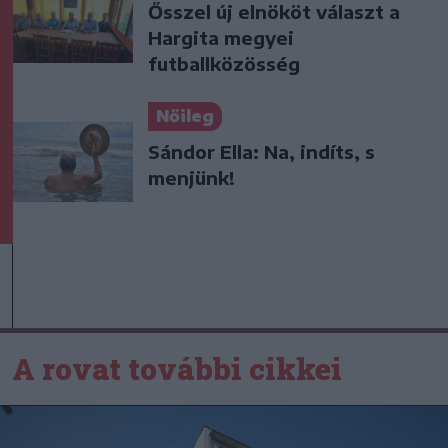
Ősszel új elnököt választ a
Hargita megyei
futballközösség
Nőileg
Sándor Ella: Na, indíts, s
menjünk!
A rovat további cikkei