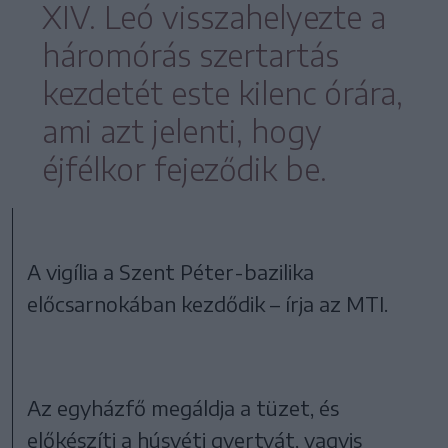
XIV. Leó visszahelyezte a
háromórás szertartás
kezdetét este kilenc órára,
ami azt jelenti, hogy
éjfélkor fejeződik be.
A vigília a Szent Péter-bazilika
előcsarnokában kezdődik – írja az MTI.
Az egyházfő megáldja a tüzet, és
előkészíti a húsvéti gyertyát, vagyis