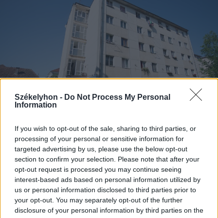
Székelyhon -
Do Not Process My Personal
Information
If you wish to opt-out of the sale, sharing to third parties, or
processing of your personal or sensitive information for
2026. augusztus 05., szerda
targeted advertising by us, please use the below opt-out
Agresszió, tartozások és javítások
section to confirm your selection. Please note that after your
a székelyudvarhelyi szociális
opt-out request is processed you may continue seeing
interest-based ads based on personal information utilized by
tömbházakban
us or personal information disclosed to third parties prior to
your opt-out. You may separately opt-out of the further
disclosure of your personal information by third parties on the