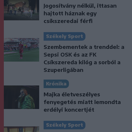
Jogosítvány nélkül, ittasan
hajtott háznak egy
csíkszeredai férfi
Székely Sport
Szembementek a trenddel: a
Sepsi OSK és az FK
Csíkszereda kilóg a sorból a
Szuperligában
Krónika
Majka életveszélyes
fenyegetés miatt lemondta
erdélyi koncertjét
Székely Sport