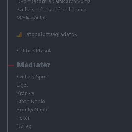
Nyomtatott lapjaink archívuma
Székely Hírmondó archívuma
Médiaajánlat
Látogatottsági adatok
Sütibeállítások
Médiatér
Székely Sport
Liget
Krónika
Bihari Napló
Erdélyi Napló
Főtér
Nőileg