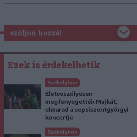
szóljon hozzá!
Ezek is érdekelhetik
Székelyhon
Életveszélyesen
megfenyegették Majkát,
elmarad a sepsiszentgyörgyi
koncertje
Székelyhon