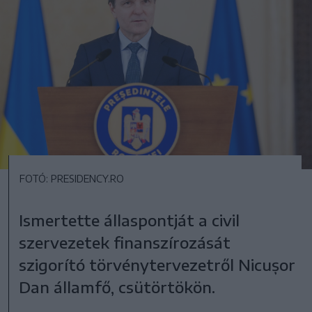
FOTÓ: PRESIDENCY.RO
Ismertette állaspontját a civil
szervezetek finanszírozását
szigorító törvénytervezetről Nicușor
Dan államfő, csütörtökön.