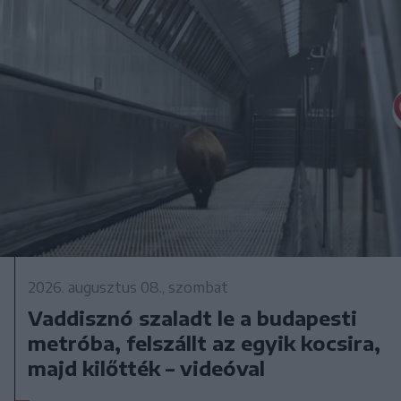
2026. augusztus 08., szombat
Vaddisznó szaladt le a budapesti
metróba, felszállt az egyik kocsira,
majd kilőtték – videóval