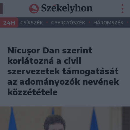
•
•
•
24H
CSÍKSZÉK
GYERGYÓSZÉK
HÁROMSZÉK
Nicușor Dan szerint
korlátozná a civil
szervezetek támogatását
az adományozók nevének
közzététele