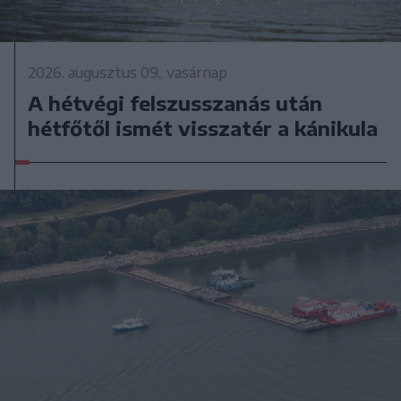
2026. augusztus 09., vasárnap
A hétvégi felszusszanás után
hétfőtől ismét visszatér a kánikula