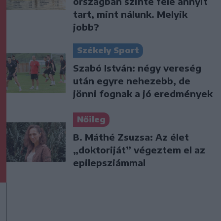
országban szinte fele annyit
tart, mint nálunk. Melyik
jobb?
Székely Sport
Szabó István: négy vereség
után egyre nehezebb, de
jönni fognak a jó eredmények
Nőileg
B. Máthé Zsuzsa: Az élet
„doktoriját” végeztem el az
epilepsziámmal