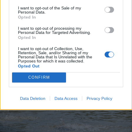
I want to opt-out of the Sale of my
Personal Data.
Opted In
2026. augusztus 09., vasárnap
Aratókalákával idézték fel a múltat
I want to opt-out of processing my
Personal Data for Targeted Advertising.
Csíkszentkirályon
Opted In
I want to opt-out of Collection, Use,
Retention, Sale, and/or Sharing of my
Personal Data that Is Unrelated with the
Purposes for which it was collected.
Opted Out
CONFIRM
Data Deletion
Data Access
Privacy Policy