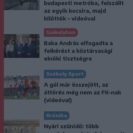
budapesti metróba, felszállt
az egyik kocsira, majd
kilőtték – videóval
Székelyhon
Baka András elfogadta a
felkérést a köztársasági
elnöki tisztségre
Székely Sport
A gól már összejött, az
áttörés még nem az FK-nak
(videóval)
Krónika
Nyári szünidő: több