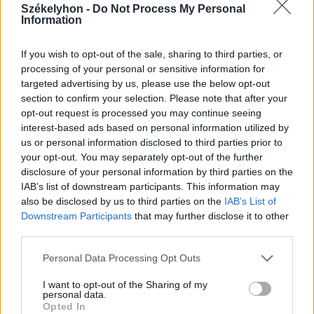
Fejszékkel támadtak a mentősökre
Székelyhon -
Do Not Process My Personal
egy TikTokon terjedő álhír miatt –
Information
videóval
If you wish to opt-out of the sale, sharing to third parties, or
processing of your personal or sensitive information for
targeted advertising by us, please use the below opt-out
section to confirm your selection. Please note that after your
opt-out request is processed you may continue seeing
interest-based ads based on personal information utilized by
us or personal information disclosed to third parties prior to
your opt-out. You may separately opt-out of the further
disclosure of your personal information by third parties on the
IAB’s list of downstream participants. This information may
also be disclosed by us to third parties on the
IAB’s List of
Downstream Participants
that may further disclose it to other
third parties.
Personal Data Processing Opt Outs
I want to opt-out of the Sharing of my
personal data.
Opted In