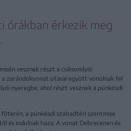
ti órákban érkezik meg
.
isén vesznek részt a csíksomlyói
 zarándokvonat utasai együtt vonulnak fel
lyói nyeregbe, ahol részt vesznek a pünkösdi
főterén, a pünkösdi szabadtéri szentmise
től és indulnak haza. A vonat Debrecenen és