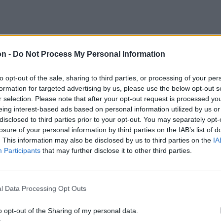
on -
Do Not Process My Personal Information
to opt-out of the sale, sharing to third parties, or processing of your per
formation for targeted advertising by us, please use the below opt-out s
r selection. Please note that after your opt-out request is processed y
eing interest-based ads based on personal information utilized by us or
disclosed to third parties prior to your opt-out. You may separately opt-
losure of your personal information by third parties on the IAB’s list of
attal utazik Székely
. This information may also be disclosed by us to third parties on the
IA
Participants
that may further disclose it to other third parties.
helyi megyés püspök, a
kus Püspöki Konferencia
l Data Processing Opt Outs
i csíksomlyói pünkösdi
o opt-out of the Sharing of my personal data.