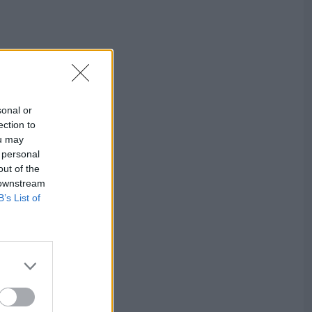
sonal or
ection to
ou may
 personal
out of the
 downstream
B’s List of