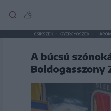
•
•
CSÍKSZÉK
GYERGYÓSZÉK
HÁROM
A búcsú szónokáv
Boldogasszony 