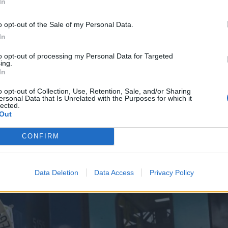
In
 is.
o opt-out of the Sale of my Personal Data.
In
to opt-out of processing my Personal Data for Targeted
ing.
aroshévízen és Gyergyószentmiklóson is a
In
o opt-out of Collection, Use, Retention, Sale, and/or Sharing
ersonal Data that Is Unrelated with the Purposes for which it
lected.
Out
CONFIRM
Data Deletion
Data Access
Privacy Policy