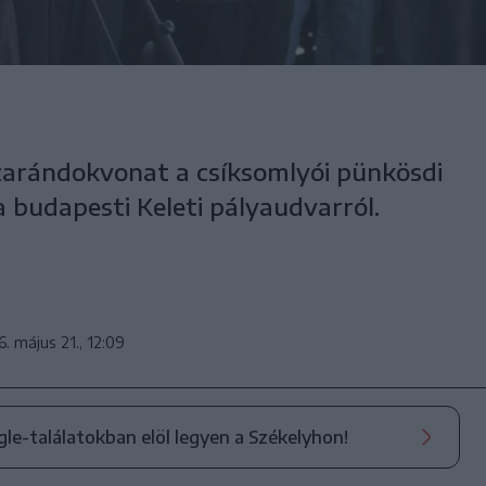
zarándokvonat a csíksomlyói pünkösdi
 budapesti Keleti pályaudvarról.
. május 21., 12:09
ogle-találatokban elöl legyen a Székelyhon!