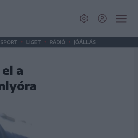
•
•
•
SPORT
LIGET
RÁDIÓ
JÓÁLLÁS
el a
mlyóra