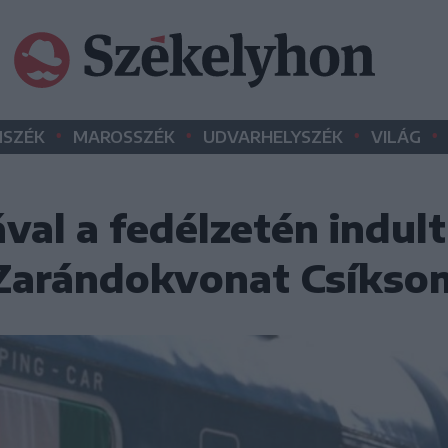
•
•
•
•
SZÉK
MAROSSZÉK
UDVARHELYSZÉK
VILÁG
al a fedélzetén indult 
Zarándokvonat Csíkso