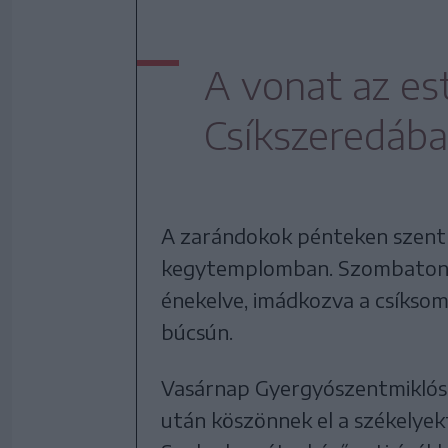
A vonat az es
Csíkszeredába
A zarándokok pénteken szentm
kegytemplomban. Szombaton a
énekelve, imádkozva a csíksom
búcsún.
Vasárnap Gyergyószentmiklós 
után köszönnek el a székelyek