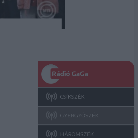
Rádió GaGa
CSÍKSZÉK
GYERGYÓSZÉK
HÁROMSZÉK