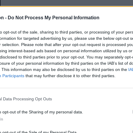
E-mail-cím
on -
Do Not Process My Personal Information
to opt-out of the sale, sharing to third parties, or processing of your per
Jelszó
formation for targeted advertising by us, please use the below opt-out s
r selection. Please note that after your opt-out request is processed y
eing interest-based ads based on personal information utilized by us or
disclosed to third parties prior to your opt-out. You may separately opt-
Elfelejtette a jelszavát?
losure of your personal information by third parties on the IAB’s list of
. This information may also be disclosed by us to third parties on the
IA
Participants
that may further disclose it to other third parties.
BEJELENTKEZÉS
Regisztráció
l Data Processing Opt Outs
o opt-out of the Sharing of my personal data.
In
o opt-out of the Sale of my Personal Data.