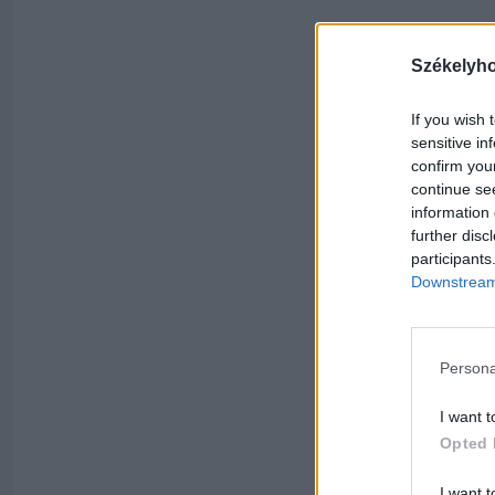
Székelyh
If you wish 
sensitive in
confirm you
continue se
information 
further disc
participants
Downstream 
Persona
I want t
Opted 
I want t