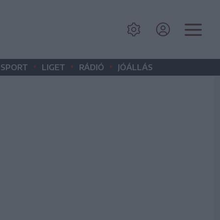
•
•
•
SPORT
LIGET
RÁDIÓ
JÓÁLLÁS