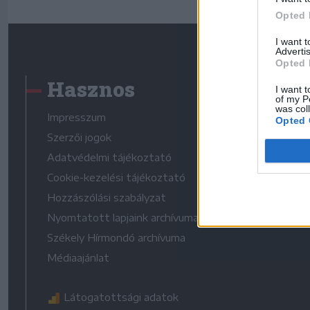
Opted 
I want 
Advertis
Opted 
Hasznos
I want t
of my P
was col
Impresszum
Opted 
Szerzői jogok
Adatvédelmi tájékoztató
Cookie-kezelési tájékoztató
Hozzászólási szabályzat
Nyomtatott lapjaink archívuma
Székely Hírmondó archívuma
Médiaajánlat
Látogatottsági adatok