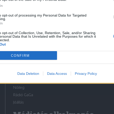
In
to opt-out of processing my Personal Data for Targeted
ing.
In
Médiatér
o opt-out of Collection, Use, Retention, Sale, and/or Sharing
ersonal Data that Is Unrelated with the Purposes for which it
lected.
Székely Sport
Out
Liget
CONFIRM
Krónika
Bihari Napló
Erdélyi Napló
Data Deletion
Data Access
Privacy Policy
Főtér
Nőileg
Rádió GaGa
Jóállás