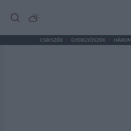
•
•
CSÍKSZÉK
GYERGYÓSZÉK
HÁROM