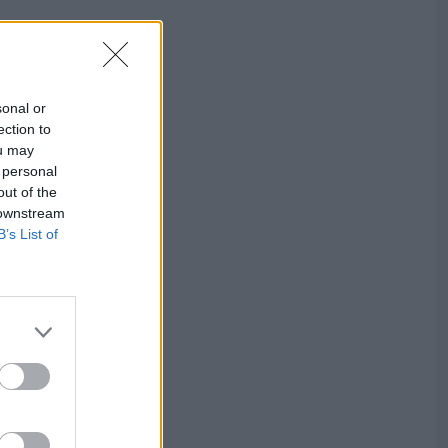
sonal or
ection to
ou may
 personal
out of the
 downstream
B’s List of