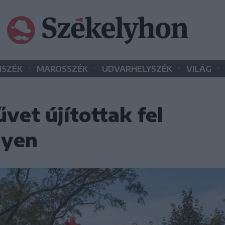
•
•
•
•
SZÉK
MAROSSZÉK
UDVARHELYSZÉK
VILÁG
vet újítottak fel
lyen