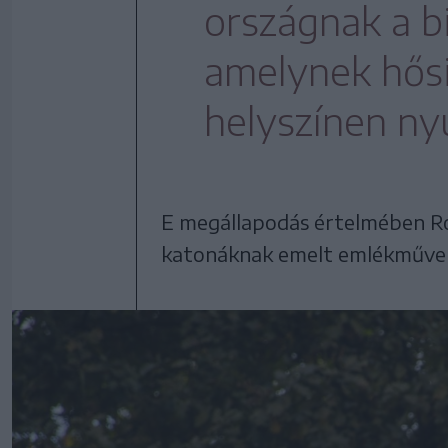
országnak a b
amelynek hősi 
helyszínen ny
E megállapodás értelmében Ro
katonáknak emelt emlékművek