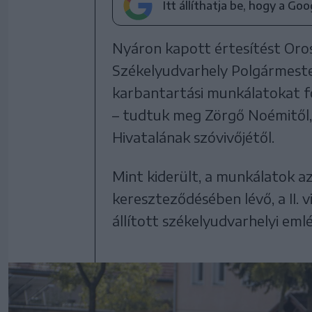
Itt állíthatja be, hogy a Go
Nyáron kapott értesítést Oro
Székelyudvarhely Polgármester
karbantartási munkálatokat fo
– tudtuk meg Zörgő Noémitől,
Hivatalának szóvivőjétől.
Mint kiderült, a munkálatok a
kereszteződésében lévő, a II.
állított székelyudvarhelyi emlé