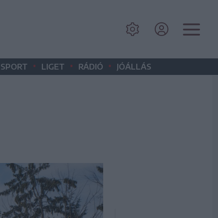
•
•
•
SPORT
LIGET
RÁDIÓ
JÓÁLLÁS