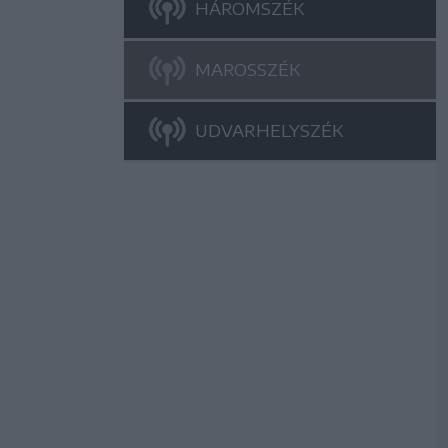
HÁROMSZÉK
MAROSSZÉK
UDVARHELYSZÉK