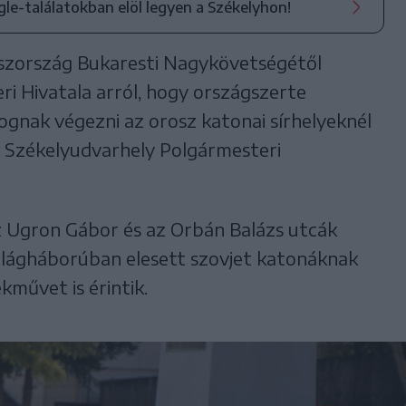
ogle-találatokban elöl legyen a Székelyhon!
szország Bukaresti Nagykövetségétől
i Hivatala arról, hogy országszerte
gnak végezni az orosz katonai sírhelyeknél
 Székelyudvarhely Polgármesteri
z Ugron Gábor és az Orbán Balázs utcák
 világháborúban elesett szovjet katonáknak
kművet is érintik.