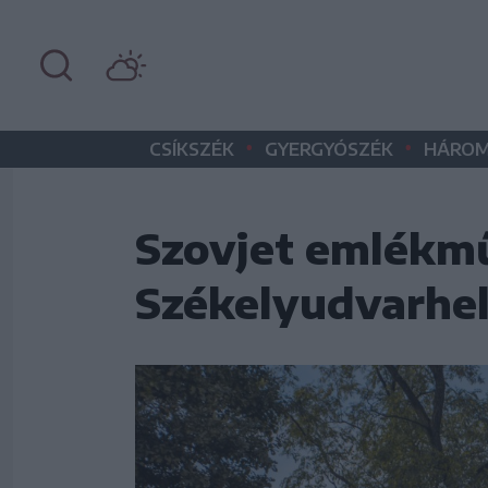
•
•
CSÍKSZÉK
GYERGYÓSZÉK
HÁROM
Szovjet emlékmű
Székelyudvarhe