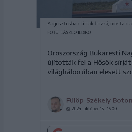
Augusztusban láttak hozzá, mostanra
FOTÓ: LÁSZLÓ ILDIKÓ
Oroszország Bukaresti N
újították fel a Hősök sírj
világháborúban elesett szo
Fülöp-Székely Boto
2024. október 15., 16:00