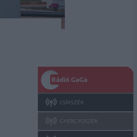
Rádió GaGa
CSÍKSZÉK
GYERGYÓSZÉK