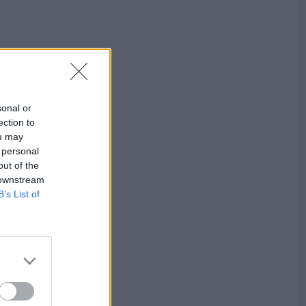
sonal or
ection to
ou may
 personal
out of the
 downstream
B’s List of