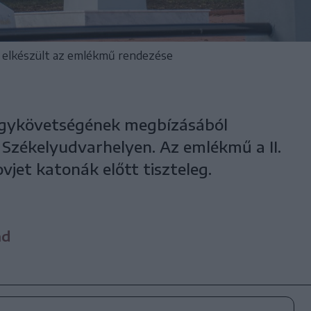
 elkészült az emlékmű rendezése
agykövetségének megbízásából
át Székelyudvarhelyen. Az emlékmű a II.
vjet katonák előtt tiszteleg.
nd