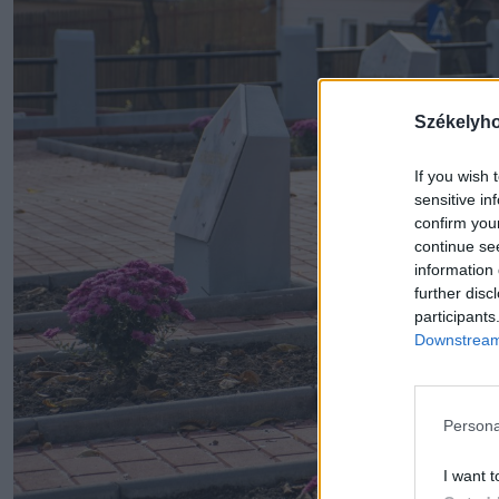
Székelyh
If you wish 
sensitive in
confirm you
continue se
information 
further disc
participants
Downstream 
Persona
I want t