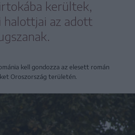
irtokába kerültek,
halottjai az adott
ugszanak.
mánia kell gondozza az elesett román
et Oroszország területén.