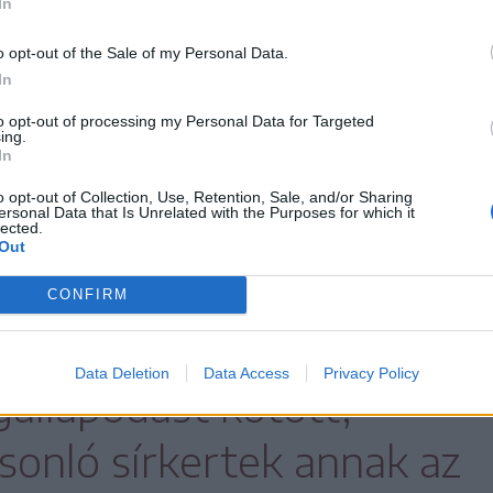
In
o opt-out of the Sale of my Personal Data.
In
to opt-out of processing my Personal Data for Targeted
ing.
ozik
In
, hogy az emlékhely orosz állami területen
o opt-out of Collection, Use, Retention, Sale, and/or Sharing
ersonal Data that Is Unrelated with the Purposes for which it
ik az önkormányzat vagyonába. Ennek oka,
lected.
Out
CONFIRM
és Románia korábban
Data Deletion
Data Access
Privacy Policy
állapodást kötött,
asonló sírkertek annak az