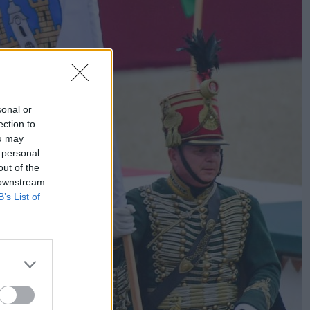
sonal or
ection to
ou may
 personal
out of the
 downstream
B’s List of