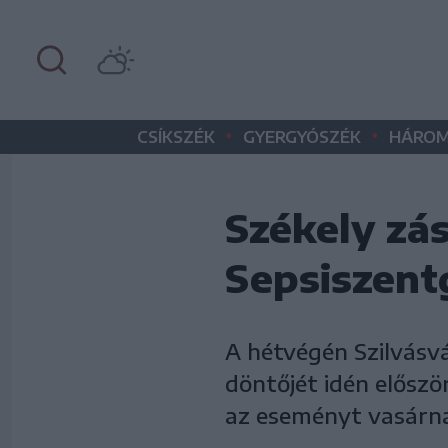
•
•
CSÍKSZÉK
GYERGYÓSZÉK
HÁROM
Székely zás
Sepsiszent
A hétvégén Szilvásv
döntőjét idén előszö
az eseményt vasárnap