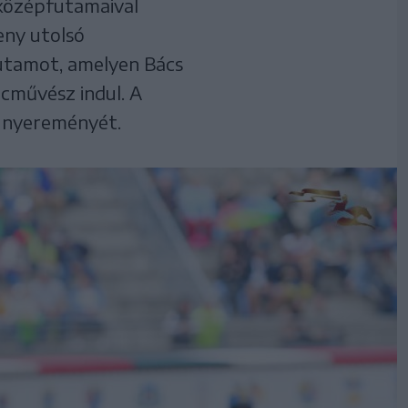
 középfutamaival
eny utolsó
futamot, amelyen Bács
ncművész indul. A
l nyereményét.