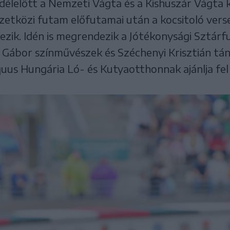
élelőtt a Nemzeti Vágta és a Kishuszár Vágta
zetközi futam előfutamai után a kocsitoló vers
ik. Idén is megrendezik a Jótékonysági Sztár
h Gábor színművészek és Széchenyi Krisztián tá
uus Hungária Ló- és Kutyaotthonnak ajánlja fe