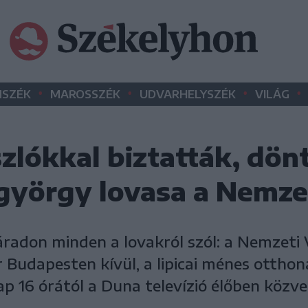
•
•
•
•
SZÉK
MAROSSZÉK
UDVARHELYSZÉK
VILÁG
zlókkal biztatták, dön
györgy lovasa a Nemze
áradon minden a lovakról szól: a Nemzeti
r Budapesten kívül, a lipicai ménes ottho
 16 órától a Duna televízió élőben közvet