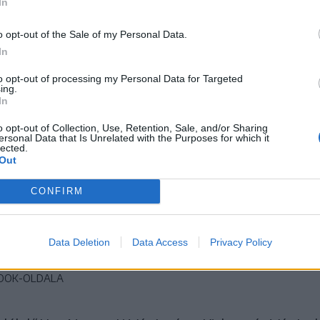
In
o opt-out of the Sale of my Personal Data.
In
to opt-out of processing my Personal Data for Targeted
ing.
In
o opt-out of Collection, Use, Retention, Sale, and/or Sharing
ersonal Data that Is Unrelated with the Purposes for which it
lected.
Out
CONFIRM
Data Deletion
Data Access
Privacy Policy
amás Csaba bejutott a vasárnapi döntőbe
BOOK-OLDALA