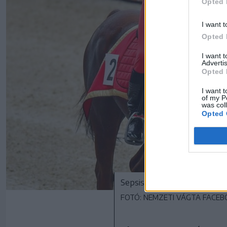
Opted 
I want t
Opted 
I want 
Advertis
Opted 
I want t
of my P
was col
Opted 
Sepsiszentgyörgy lovasa, T
FOTÓ: NEMZETI VÁGTA FACE