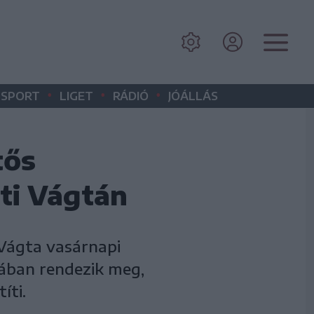
•
•
•
SPORT
LIGET
RÁDIÓ
JÓÁLLÁS
tős
ti Vágtán
 Vágta vasárnapi
nában rendezik meg,
íti.