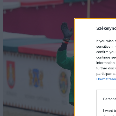
Székelyh
If you wish 
sensitive in
confirm you
continue se
information 
further disc
participants
Downstream 
Persona
I want t