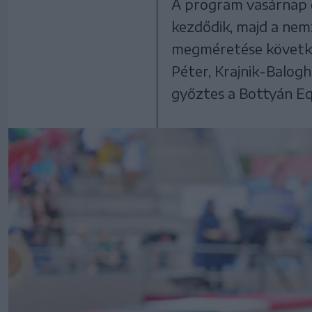
A program vasárnap d
kezdődik, majd a nem
megméretése következ
Péter, Krajnik-Balog
győztes a Bottyán Eq