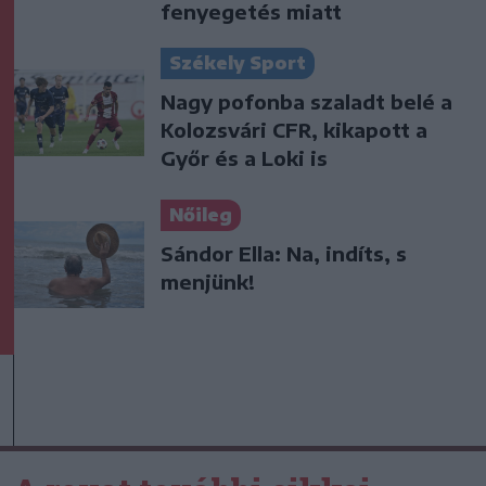
fenyegetés miatt
Székely Sport
Nagy pofonba szaladt belé a
Kolozsvári CFR, kikapott a
Győr és a Loki is
Nőileg
Sándor Ella: Na, indíts, s
menjünk!