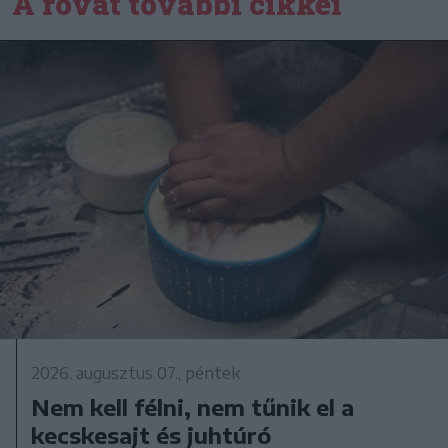
A rovat további cikkei
2026. augusztus 07., péntek
Nem kell félni, nem tűnik el a
kecskesajt és juhtúró