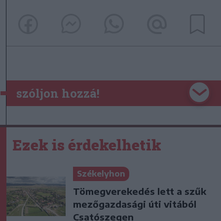
szóljon hozzá!
Ezek is érdekelhetik
Székelyhon
Tömegverekedés lett a szűk
mezőgazdasági úti vitából
Csatószegen