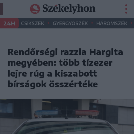
•
•
•
24H
CSÍKSZÉK
GYERGYÓSZÉK
HÁROMSZÉK
Rendőrségi razzia Hargita
megyében: több tízezer
lejre rúg a kiszabott
bírságok összértéke