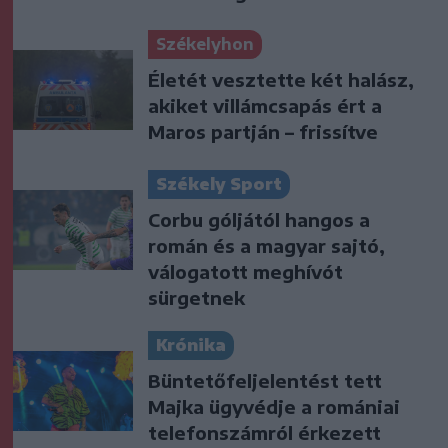
Székelyhon
Életét vesztette két halász,
akiket villámcsapás ért a
Maros partján – frissítve
Székely Sport
Corbu góljától hangos a
román és a magyar sajtó,
válogatott meghívót
sürgetnek
Krónika
Büntetőfeljelentést tett
Majka ügyvédje a romániai
telefonszámról érkezett