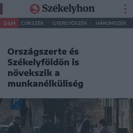
•
•
•
24H
CSÍKSZÉK
GYERGYÓSZÉK
HÁROMSZÉK
Országszerte és
Székelyföldön is
növekszik a
munkanélküliség