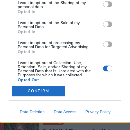
A gól már összejött, az
I want to opt-out of the Sharing of my
personal data.
áttörés még nem az FK-nak
Opted In
(videóval)
I want to opt-out of the Sale of my
Personal Data.
Opted In
Krónika
I want to opt-out of processing my
Nyári szünidő: több
Personal Data for Targeted Advertising.
országban szinte fele annyit
Opted In
tart, mint nálunk. Melyik
I want to opt-out of Collection, Use,
jobb?
Retention, Sale, and/or Sharing of my
Personal Data that Is Unrelated with the
Purposes for which it was collected.
Székely Sport
Opted Out
Szabó István: négy vereség
CONFIRM
után egyre nehezebb, de
jönni fognak a jó eredmények
Data Deletion
Data Access
Privacy Policy
Nőileg