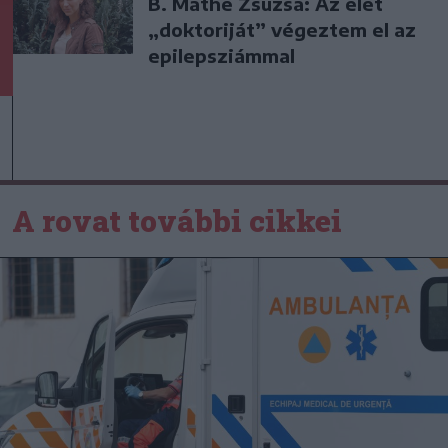
B. Máthé Zsuzsa: Az élet
„doktoriját” végeztem el az
epilepsziámmal
A rovat további cikkei