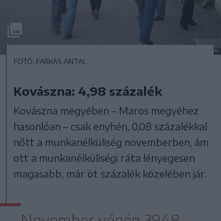
FOTÓ: FARKAS ANTAL
Kovászna: 4,98 százalék
Kovászna megyében – Maros megyéhez
hasonlóan – csak enyhén, 0,08 százalékkal
nőtt a munkanélküliség novemberben, ám
ott a munkanélküliségi ráta lényegesen
magasabb, már öt százalék közelében jár.
November végén 3948