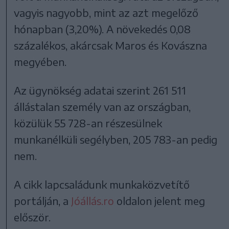
vagyis nagyobb, mint az azt megelőző
hónapban (3,20%). A növekedés 0,08
százalékos, akárcsak Maros és Kovászna
megyében.
Az ügynökség adatai szerint 261 511
állástalan személy van az országban,
közülük 55 728-an részesülnek
munkanélküli segélyben, 205 783-an pedig
nem.
A cikk lapcsaládunk munkaközvetítő
portálján, a
Jóállás.ro
oldalon jelent meg
először.