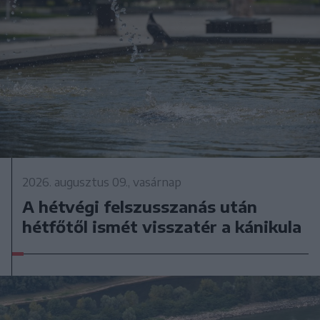
2026. augusztus 09., vasárnap
A hétvégi felszusszanás után
hétfőtől ismét visszatér a kánikula