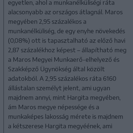
egyetlen, ahol a munkanélküliségi ráta
alacsonyabb az országos átlagnál. Maros
megyében 2,95 százalékos a
munkanélküliség, de egy enyhe növekedés
(0,08%) ott is tapasztalható az előző havi
2,87 százalékhoz képest – állapítható meg
a Maros Megyei Munkaerő-elhelyező és
Szakképző Ügynökség által közölt
adatokból. A 2,95 százalékos ráta 6160
állástalan személyt jelent, ami ugyan
majdnem annyi, mint Hargita megyében,
ám Maros megye népessége és a
munkaképes lakosság mérete is majdnem
a kétszerese Hargita megyéének, ami