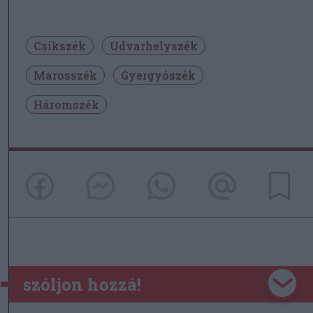
Csíkszék
Udvarhelyszék
Marosszék
Gyergyószék
Háromszék
szóljon hozzá!