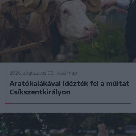
2026. augusztus 09., vasárnap
Aratókalákával idézték fel a múltat
Csíkszentkirályon