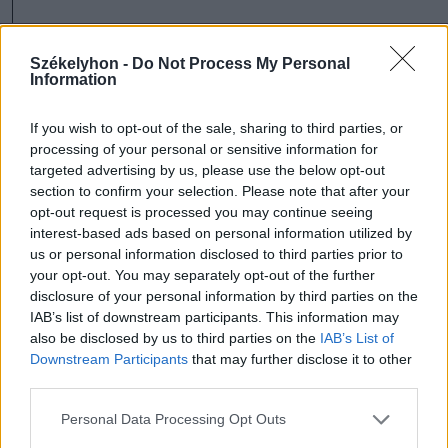
Ezek is érdekelhetik
Székelyhon -
Do Not Process My Personal
Information
Székelyhon
If you wish to opt-out of the sale, sharing to third parties, or
processing of your personal or sensitive information for
Baka András elfogadta a
targeted advertising by us, please use the below opt-out
felkérést a köztársasági
section to confirm your selection. Please note that after your
elnöki tisztségre
opt-out request is processed you may continue seeing
interest-based ads based on personal information utilized by
us or personal information disclosed to third parties prior to
Székelyhon
your opt-out. You may separately opt-out of the further
Sikeres volt a vízterelés:
disclosure of your personal information by third parties on the
IAB’s list of downstream participants. This information may
nyolc centiméterrel nőtt a
also be disclosed by us to third parties on the
IAB’s List of
Duna vízszintje
Downstream Participants
that may further disclose it to other
Csernavodánál
third parties.
Personal Data Processing Opt Outs
Székely Sport