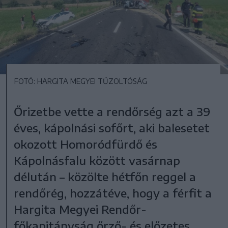
FOTÓ: HARGITA MEGYEI TŰZOLTÓSÁG
Őrizetbe vette a rendőrség azt a 39
éves, kápolnási sofőrt, aki balesetet
okozott Homoródfürdő és
Kápolnásfalu között vasárnap
délután – közölte hétfőn reggel a
rendőrég, hozzátéve, hogy a férfit a
Hargita Megyei Rendőr-
főkapitányság őrző- és előzetes