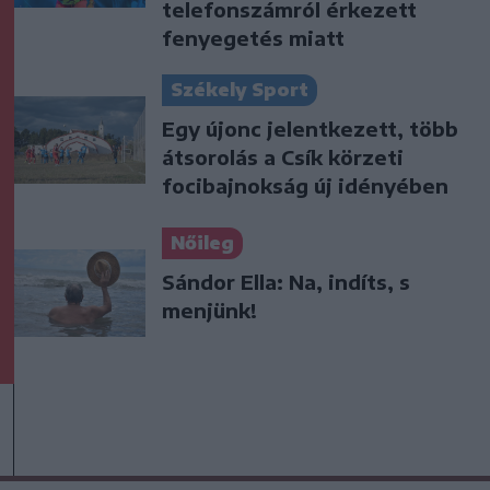
telefonszámról érkezett
fenyegetés miatt
Székely Sport
Egy újonc jelentkezett, több
átsorolás a Csík körzeti
focibajnokság új idényében
Nőileg
Sándor Ella: Na, indíts, s
menjünk!