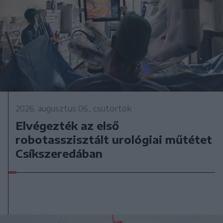
2026. augusztus 06., csütörtök
Elvégezték az első
robotasszisztált urológiai műtétet
Csíkszeredában