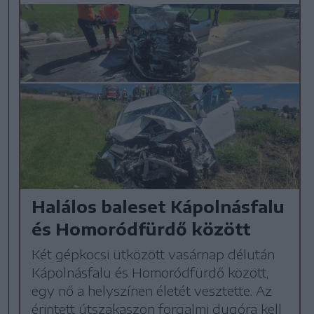
Halálos baleset Kápolnásfalu
és Homoródfürdő között
Két gépkocsi ütközött vasárnap délután
Kápolnásfalu és Homoródfürdő között,
egy nő a helyszínen életét vesztette. Az
érintett útszakaszon forgalmi dugóra kell