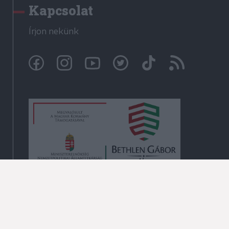
Kapcsolat
Írjon nekünk
© Székelyhon.ro 2009-2026
Minden jog fenntartva!