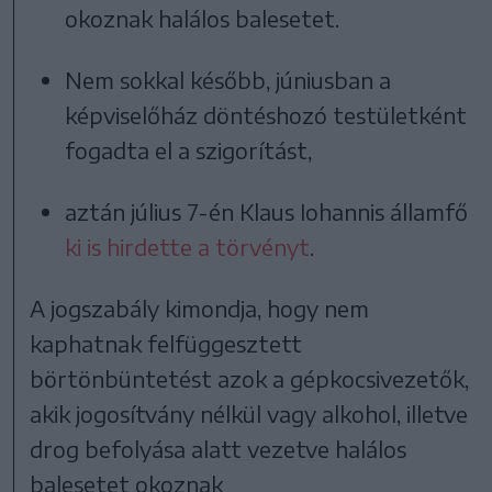
okoznak halálos balesetet.
Nem sokkal később, júniusban a
képviselőház döntéshozó testületként
fogadta el a szigorítást,
aztán július 7-én Klaus Iohannis államfő
ki is hirdette a törvényt
.
A jogszabály kimondja, hogy nem
kaphatnak felfüggesztett
börtönbüntetést azok a gépkocsivezetők,
akik jogosítvány nélkül vagy alkohol, illetve
drog befolyása alatt vezetve halálos
balesetet okoznak