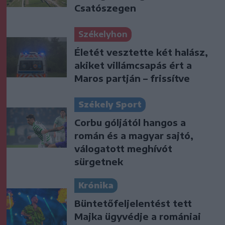
Csatószegen
Székelyhon
Életét vesztette két halász,
akiket villámcsapás ért a
Maros partján – frissítve
Székely Sport
Corbu góljától hangos a
román és a magyar sajtó,
válogatott meghívót
sürgetnek
Krónika
Büntetőfeljelentést tett
Majka ügyvédje a romániai