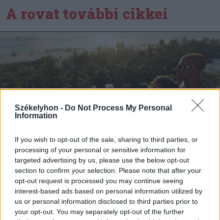
A rovat további cikkei
Székelyhon -
Do Not Process My Personal
Information
If you wish to opt-out of the sale, sharing to third parties, or
processing of your personal or sensitive information for
targeted advertising by us, please use the below opt-out
section to confirm your selection. Please note that after your
2026. augusztus 06., csütörtök
opt-out request is processed you may continue seeing
Netflixen kaphatunk először
interest-based ads based on personal information utilized by
betekintést a Grand Theft Auto VI
us or personal information disclosed to third parties prior to
your opt-out. You may separately opt-out of the further
játékmenetébe