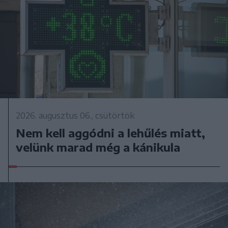
2026. augusztus 06., csütörtök
Nem kell aggódni a lehűlés miatt,
velünk marad még a kánikula