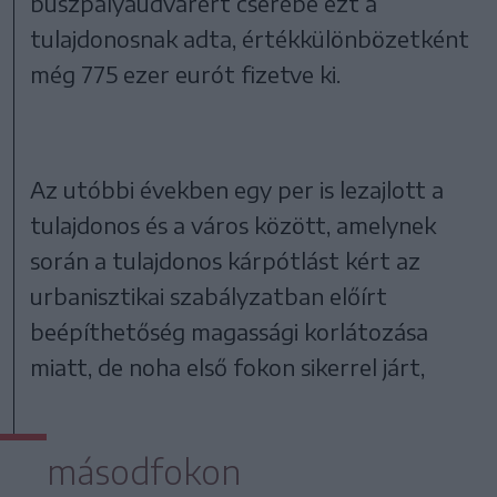
buszpályaudvarért cserébe ezt a
tulajdonosnak adta, értékkülönbözetként
még 775 ezer eurót fizetve ki.
Az utóbbi években egy per is lezajlott a
tulajdonos és a város között, amelynek
során a tulajdonos kárpótlást kért az
urbanisztikai szabályzatban előírt
beépíthetőség magassági korlátozása
miatt, de noha első fokon sikerrel járt,
másodfokon