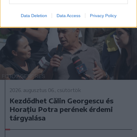
Data Deletion
Data Access
Privacy Policy
2026. augusztus 06., csütörtök
Kezdődhet Călin Georgescu és
Horațiu Potra perének érdemi
tárgyalása