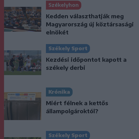
Székelyhon
Kedden választhatják meg
Magyarország új köztársasági
elnökét
Székely Sport
Kezdési időpontot kapott a
székely derbi
Krónika
Miért félnek a kettős
állampolgároktól?
Székely Sport