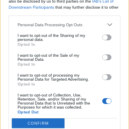
also be disclosed by us to third parties on the
IAB’s List of
Downstream Participants
that may further disclose it to other
third parties.
Personal Data Processing Opt Outs
I want to opt-out of the Sharing of my
personal data.
Opted In
I want to opt-out of the Sale of my
Personal Data.
Opted In
I want to opt-out of processing my
2026. augusztus 06., csütörtök
Personal Data for Targeted Advertising.
Opted In
3,3-as erősségű földrengés volt
csütörtök délután
I want to opt-out of Collection, Use,
Retention, Sale, and/or Sharing of my
Personal Data that Is Unrelated with the
Purposes for which it was collected.
Opted Out
CONFIRM