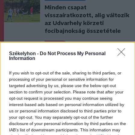
Minden csapat
visszaíratkozott, alig változik
az Udvarhely körzeti
focibajnokság összetétele
Nőileg
Székelyhon -
Do Not Process My Personal
Sándor Ella: Na, indíts, s
Information
menjünk!
If you wish to opt-out of the sale, sharing to third parties, or
processing of your personal or sensitive information for
targeted advertising by us, please use the below opt-out
section to confirm your selection. Please note that after your
opt-out request is processed you may continue seeing
interest-based ads based on personal information utilized by
us or personal information disclosed to third parties prior to
your opt-out. You may separately opt-out of the further
A rovat további cikkei
disclosure of your personal information by third parties on the
IAB’s list of downstream participants. This information may