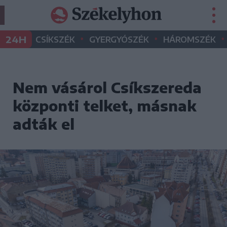
•
•
•
24H
CSÍKSZÉK
GYERGYÓSZÉK
HÁROMSZÉK
Nem vásárol Csíkszereda
központi telket, másnak
adták el