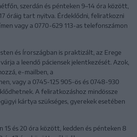
 hétfőn, szerdán és pénteken 9–14 óra között,
 óráig tart nyitva. Érdeklődni, feliratkozni
ímen vagy a 0770-629 113-as telefonszámon
ten és Írországban is praktizált, az Erege
várja a leendő páciensek jelentkezését. Azok,
hozzá, e-mailben, a
men, vagy a 0745-125 905-ös és 0748-930
lődhetnek. A feliratkozáshoz mindössze
égügyi kártya szükséges, gyerekek esetében
n 15 és 20 óra között, kedden és pénteken 8