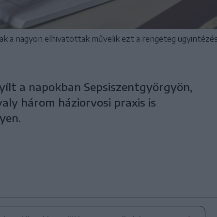
sak a nagyon elhivatottak művelik ezt a rengeteg ügyintézé
nyílt a napokban Sepsiszentgyörgyön,
avaly három háziorvosi praxis is
yen.