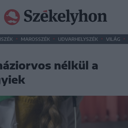
•
•
•
•
SZÉK
MAROSSZÉK
UDVARHELYSZÉK
VILÁG
ziorvos nélkül a
gyiek