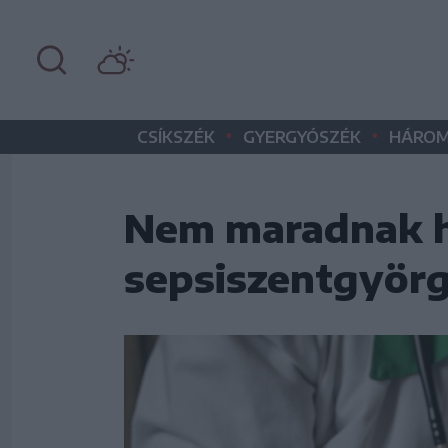
•
•
CSÍKSZÉK
GYERGYÓSZÉK
HÁROM
Nem maradnak há
sepsiszentgyör