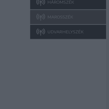
HÁROMSZÉK
MAROSSZÉK
UDVARHELYSZÉK