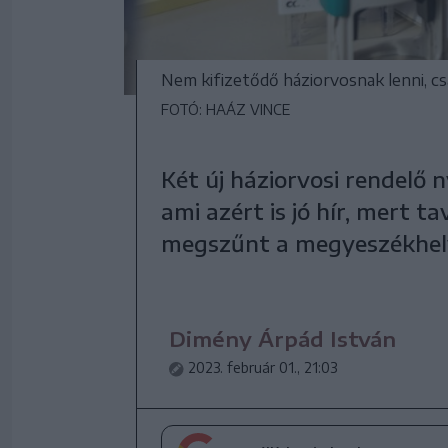
Nem kifizetődő háziorvosnak lenni, c
FOTÓ: HAÁZ VINCE
Két új háziorvosi rendelő 
ami azért is jó hír, mert t
megszűnt a megyeszékhel
Dimény Árpád István
2023. február 01., 21:03