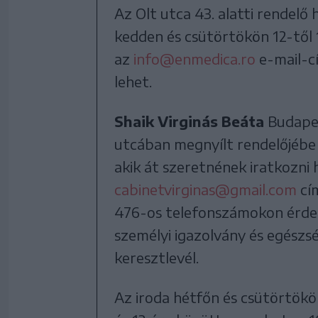
Az Olt utca 43. alatti rendelő
kedden és csütörtökön 12-től 17
az
info@enmedica.ro
e-mail-c
lehet.
Shaik Virginás Beáta
Budapes
utcában megnyílt rendelőjébe 
akik át szeretnének iratkozni 
cabinetvirginas@gmail.com
cí
476-os telefonszámokon érdek
személyi igazolvány és egészs
keresztlevél.
Az iroda hétfőn és csütörtökö