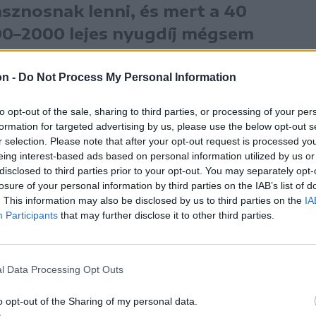
asznosnak lenni, és mert a 40
00–2000 lejes nyugdíj mégsem
vonalat, amit megszoktak
on -
Do Not Process My Personal Information
ban Opris Zsolt, a Kovászna Megyei Orvosi
to opt-out of the sale, sharing to third parties, or processing of your per
formation for targeted advertising by us, please use the below opt-out s
r selection. Please note that after your opt-out request is processed y
eing interest-based ads based on personal information utilized by us or
disclosed to third parties prior to your opt-out. You may separately opt-
enni, csak a nagyon elhivatottak művelik ezt
losure of your personal information by third parties on the IAB’s list of
éssel, kényelmetlenséggel járó munkakört,
. This information may also be disclosed by us to third parties on the
IA
Participants
that may further disclose it to other third parties.
ár után is. Ennek ellenére vannak bátor, a
elöltek, szerencsére ketten is: dr. Jakab Engya
tti rendelőt (dr. Dumut Enikő korábbi
l Data Processing Opt Outs
19. szám alatt működő rendelőben (dr. Kiss
o opt-out of the Sharing of my personal data.
aik Virginás Beáta kezd el dolgozni.