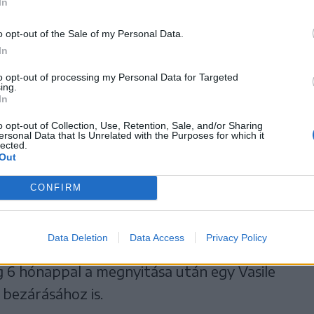
In
ák alá a szerződést az egészségbiztosítási
o opt-out of the Sale of my Personal Data.
megtehessék,
In
to opt-out of processing my Personal Data for Targeted
beteget kellett
ing.
In
 viszont ez távolról sem
o opt-out of Collection, Use, Retention, Sale, and/or Sharing
ersonal Data that Is Unrelated with the Purposes for which it
lected.
ogy fenntartható legyen a
Out
CONFIRM
Data Deletion
Data Access
Privacy Policy
 6 hónappal a megnyitása után egy Vasile
 bezárásához is.