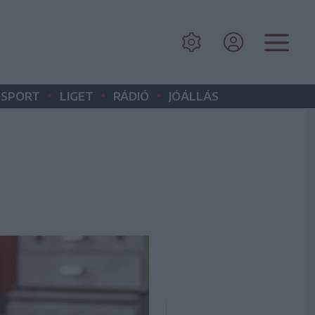
•
•
•
SPORT
LIGET
RÁDIÓ
JÓÁLLÁS