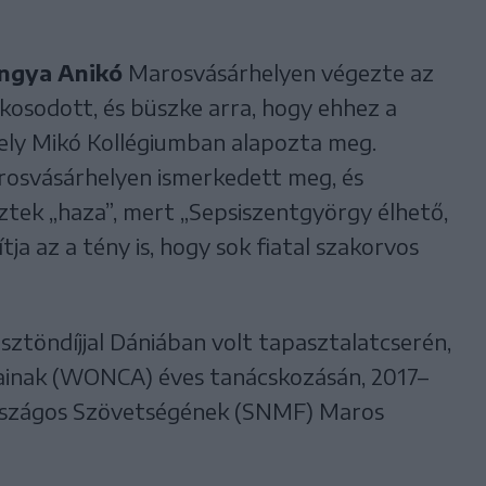
Engya Anikó
Marosvásárhelyen végezte az
akosodott, és büszke arra, hogy ehhez a
kely Mikó Kollégiumban alapozta meg.
rosvásárhelyen ismerkedett meg, és
ztek „haza”, mert „Sepsiszentgyörgy élhető,
tja az a tény is, hogy sok fiatal szakorvos
ztöndíjjal Dániában volt tapasztalatcserén,
osainak (WONCA) éves tanácskozásán, 2017–
rszágos Szövetségének (SNMF) Maros