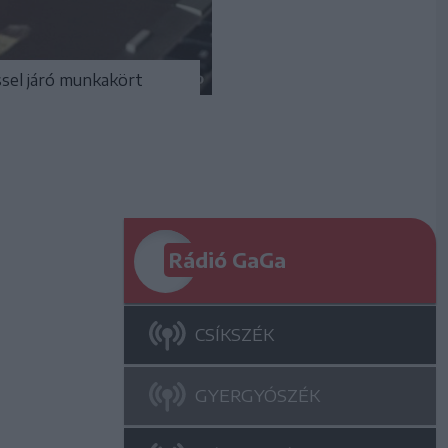
ssel járó munkakört
Rádió GaGa
CSÍKSZÉK
GYERGYÓSZÉK