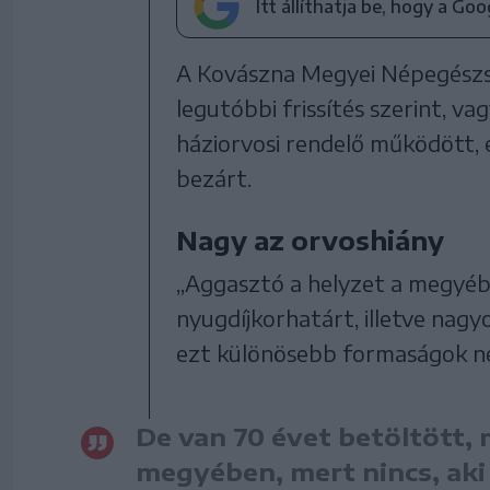
Itt állíthatja be, hogy a Go
A Kovászna Megyei Népegészsé
legutóbbi frissítés szerint, v
háziorvosi rendelő működött,
bezárt.
Nagy az orvoshiány
„Aggasztó a helyzet a megyébe
nyugdíjkorhatárt, illetve nagy
ezt különösebb formaságok né
De van 70 évet betöltött,
megyében, mert nincs, aki