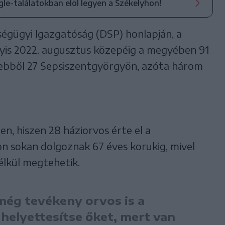
ogle-találatokban elöl legyen a Székelyhon!
gügyi Igazgatóság (DSP) honlapján, a
agyis 2022. augusztus közepéig a megyében 91
 ebből 27 Sepsiszentgyörgyön, azóta három
n, hiszen 28 háziorvos érte el a
on sokan dolgoznak 67 éves korukig, mivel
lkül megtehetik.
 még tevékeny orvos is a
 helyettesítse őket, mert van