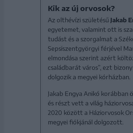
Kik az új orvosok?
Az olthévízi születésű
Jakab 
egyetemet, valamint ott is sz
tudást és a szorgalmat a Szé
Sepsiszentgyörgyi férjével Ma
elmondása szerint azért költö
családbarát város”, ezt bizonyí
dolgozik a megyei kórházban.
Jakab Engya Anikó korábban ös
és részt vett a világ háziorv
2020 között a Háziorvosok O
megyei fiókjánál dolgozott.