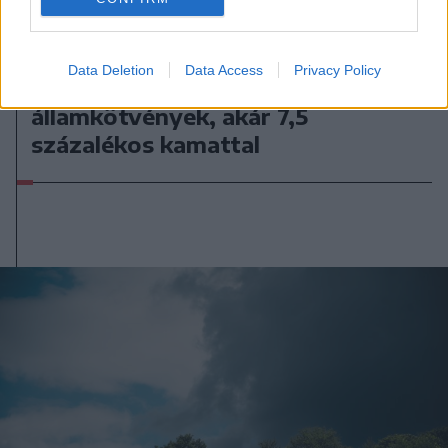
2026. augusztus 07., péntek
Data Deletion
Data Access
Privacy Policy
Ismét jegyezhetők a Fidelis
államkötvények, akár 7,5
százalékos kamattal