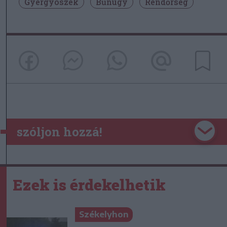
Gyergyószék
Bűnügy
Rendőrség
szóljon hozzá!
Ezek is érdekelhetik
Székelyhon