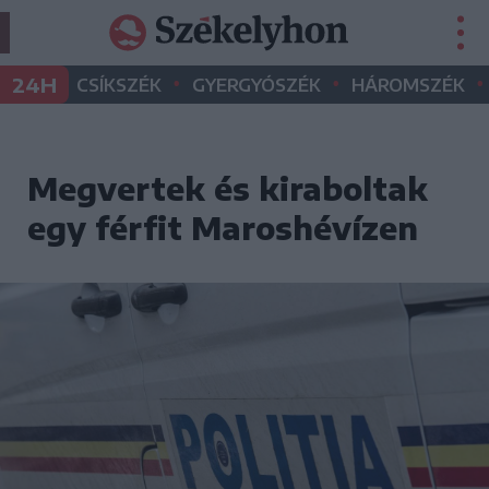
•
•
•
24H
CSÍKSZÉK
GYERGYÓSZÉK
HÁROMSZÉK
Megvertek és kiraboltak
egy férfit Maroshévízen