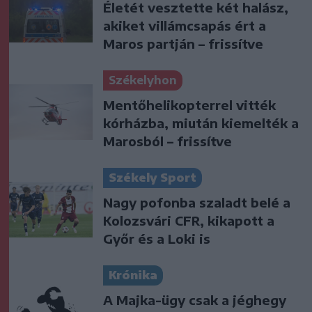
Életét vesztette két halász,
akiket villámcsapás ért a
Maros partján – frissítve
Székelyhon
Mentőhelikopterrel vitték
kórházba, miután kiemelték a
Marosból – frissítve
Székely Sport
Nagy pofonba szaladt belé a
Kolozsvári CFR, kikapott a
Győr és a Loki is
Krónika
A Majka-ügy csak a jéghegy