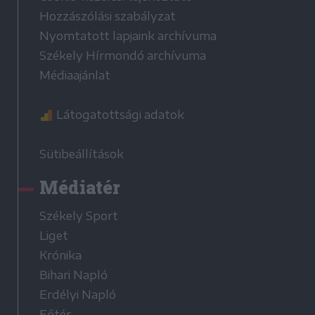
Hozzászólási szabályzat
Nyomtatott lapjaink archívuma
Székely Hírmondó archívuma
Médiaajánlat
Látogatottsági adatok
Sütibeállítások
Médiatér
Székely Sport
Liget
Krónika
Bihari Napló
Erdélyi Napló
Főtér