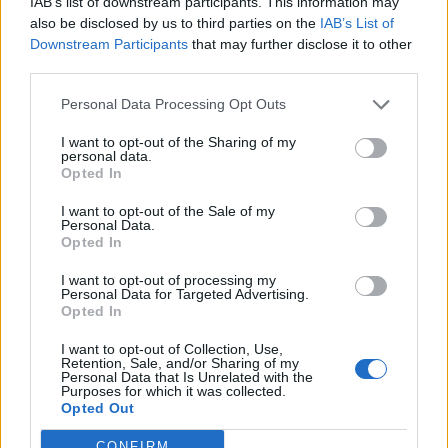
IAB’s list of downstream participants. This information may
also be disclosed by us to third parties on the
IAB’s List of
2026. augusztus 07., péntek
Downstream Participants
that may further disclose it to other
third parties.
Hetek óta először csökkent az
üzemanyagok ára
Personal Data Processing Opt Outs
I want to opt-out of the Sharing of my
personal data.
Opted In
I want to opt-out of the Sale of my
Personal Data.
Opted In
I want to opt-out of processing my
Personal Data for Targeted Advertising.
Opted In
I want to opt-out of Collection, Use,
Retention, Sale, and/or Sharing of my
Personal Data that Is Unrelated with the
Purposes for which it was collected.
Opted Out
CONFIRM