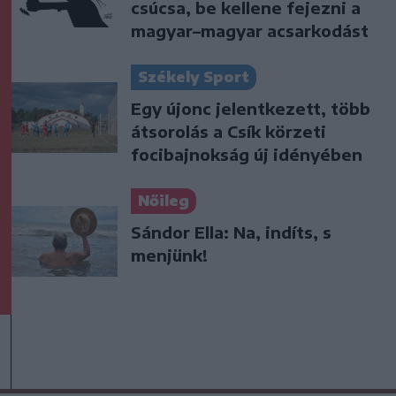
csúcsa, be kellene fejezni a
magyar–magyar acsarkodást
Székely Sport
Egy újonc jelentkezett, több
átsorolás a Csík körzeti
focibajnokság új idényében
Nőileg
Sándor Ella: Na, indíts, s
menjünk!